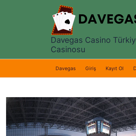
İçeriğe
atla
Davegas Casino Türkiye
Casinosu
Davegas
Giriş
Kayıt Ol
D