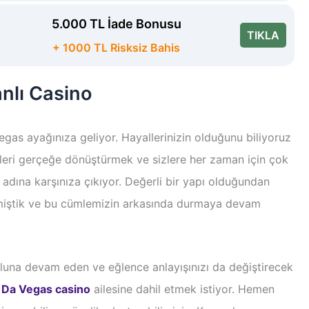
5.000 TL İade Bonusu
TIKLA
+ 1000 TL Risksiz Bahis
nlı Casino
egas ayağınıza geliyor. Hayallerinizin olduğunu biliyoruz
leri gerçeğe dönüştürmek ve sizlere her zaman için çok
 adına karşınıza çıkıyor. Değerli bir yapı olduğundan
miştik ve bu cümlemizin arkasında durmaya devam
oluna devam eden ve eğlence anlayışınızı da değiştirecek
e
Da Vegas casino
ailesine dahil etmek istiyor. Hemen