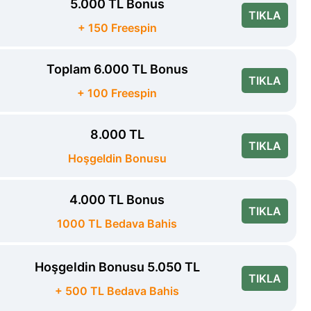
5.000 TL Bonus
TIKLA
+ 150 Freespin
Toplam 6.000 TL Bonus
TIKLA
+ 100 Freespin
8.000 TL
TIKLA
Hoşgeldin Bonusu
4.000 TL Bonus
TIKLA
1000 TL Bedava Bahis
Hoşgeldin Bonusu 5.050 TL
TIKLA
+ 500 TL Bedava Bahis