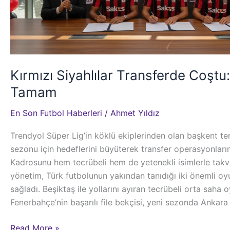
Kırmızı Siyahlılar Transferde Coştu: 
Tamam
En Son Futbol Haberleri
/
Ahmet Yıldız
Trendyol Süper Lig’in köklü ekiplerinden olan başkent te
sezonu için hedeflerini büyüterek transfer operasyonların
Kadrosunu hem tecrübeli hem de yetenekli isimlerle takv
yönetim, Türk futbolunun yakından tanıdığı iki önemli o
sağladı. Beşiktaş ile yollarını ayıran tecrübeli orta saha 
Fenerbahçe’nin başarılı file bekçisi, yeni sezonda Ankara 
Kırmızı
Read More »