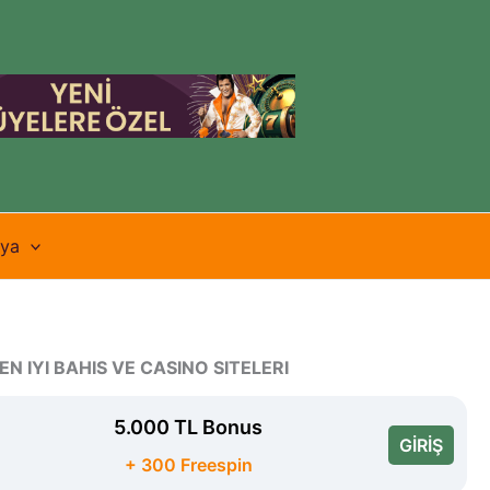
ya
EN IYI BAHIS VE CASINO SITELERI
5.000 TL Bonus
GİRİŞ
+ 300 Freespin