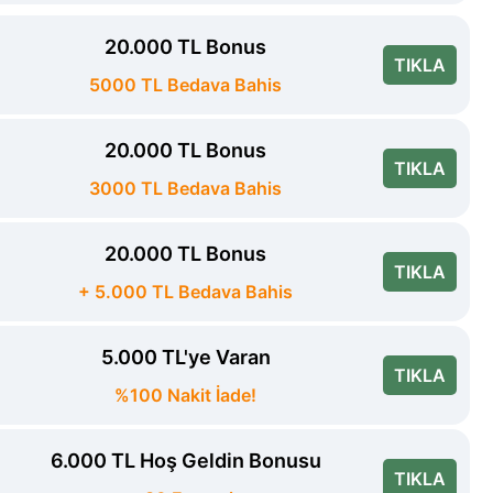
20.000 TL Bonus
TIKLA
5000 TL Bedava Bahis
20.000 TL Bonus
TIKLA
3000 TL Bedava Bahis
20.000 TL Bonus
TIKLA
+ 5.000 TL Bedava Bahis
5.000 TL'ye Varan
TIKLA
%100 Nakit İade!
6.000 TL Hoş Geldin Bonusu
TIKLA