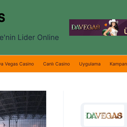
'nin Lider Online
a Vegas Casino
Canlı Casino
Uygulama
Kampan