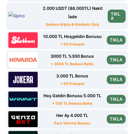
2.000 USDT (88.000TL) Nakit
TIKL
İade
A
Sadece Kripto & Kimliksiz Giriş
10.000 TL Hoşgeldin Bonusu
TIKLA
+ 50 Freespin
3000 TL %300 Bonus
TIKLA
+ 3000 TL Bedava Bahis
3.000 TL Bonus
TIKLA
+ 50 Freespin
Hoş Geldin Bonusu 5.000 TL
TIKLA
+ 500 TL Bedava Bahis
Her Ay 4.000 TL
TIKLA
Para Yatırma Bonusu