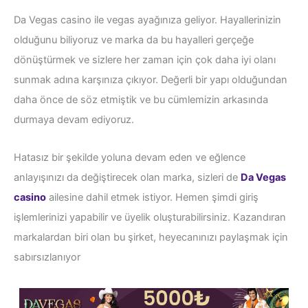
Da Vegas casino ile vegas ayağınıza geliyor. Hayallerinizin
olduğunu biliyoruz ve marka da bu hayalleri gerçeğe
dönüştürmek ve sizlere her zaman için çok daha iyi olanı
sunmak adına karşınıza çıkıyor. Değerli bir yapı olduğundan
daha önce de söz etmiştik ve bu cümlemizin arkasında
durmaya devam ediyoruz.
Hatasız bir şekilde yoluna devam eden ve eğlence
anlayışınızı da değiştirecek olan marka, sizleri de
Da Vegas
casino
ailesine dahil etmek istiyor. Hemen şimdi giriş
işlemlerinizi yapabilir ve üyelik oluşturabilirsiniz. Kazandıran
markalardan biri olan bu şirket, heyecanınızı paylaşmak için
sabırsızlanıyor