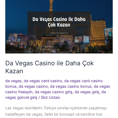
Da Vegas Casino ile Daha Çok
Kazan
da vegas
,
da vegas canlı casino
,
da vegas canlı casino
bonus
,
da vegas casino
,
da vegas casino bonus
,
da vegas
casino freespin
,
da vegas casino giriş
,
da vegas giriş
,
da
vegas güncel giriş
/
Slot Ustası
Las Vegas esintilerini Türkiye sınırları içerisinde yaşatmayı
hedefleyen da vegas, farklı bir konsept ve kendine has