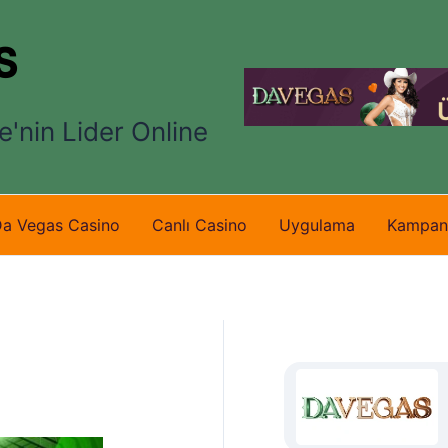
'nin Lider Online
a Vegas Casino
Canlı Casino
Uygulama
Kampan