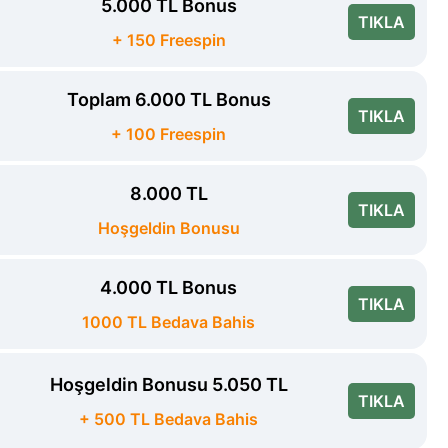
5.000 TL Bonus
TIKLA
+ 150 Freespin
Toplam 6.000 TL Bonus
TIKLA
+ 100 Freespin
8.000 TL
TIKLA
Hoşgeldin Bonusu
4.000 TL Bonus
TIKLA
1000 TL Bedava Bahis
Hoşgeldin Bonusu 5.050 TL
TIKLA
+ 500 TL Bedava Bahis