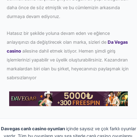
daha önce de söz etmiştik ve bu cümlemizin arkasında
durmaya devam ediyoruz.
Hatasız bir şekilde yoluna devam eden ve eğlence
anlayışınızı da değiştirecek olan marka, sizleri de
Da Vegas
casino
ailesine dahil etmek istiyor. Hemen şimdi giriş
işlemlerinizi yapabilir ve üyelik oluşturabilirsiniz. Kazandıran
markalardan biri olan bu şirket, heyecanınızı paylaşmak için
sabırsızlanıyor
Davegas canlı casino oyunları
içinde sayısız ve çok farklı oyunlar
vardır
.
Tüm bu oyunların yanı sıra sitede canlı casino oyunlarını,