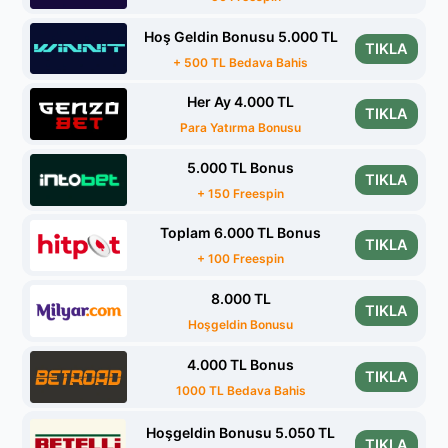
Hoş Geldin Bonusu 5.000 TL
TIKLA
+ 500 TL Bedava Bahis
Her Ay 4.000 TL
TIKLA
Para Yatırma Bonusu
5.000 TL Bonus
TIKLA
+ 150 Freespin
Toplam 6.000 TL Bonus
TIKLA
+ 100 Freespin
8.000 TL
TIKLA
Hoşgeldin Bonusu
4.000 TL Bonus
TIKLA
1000 TL Bedava Bahis
Hoşgeldin Bonusu 5.050 TL
TIKLA