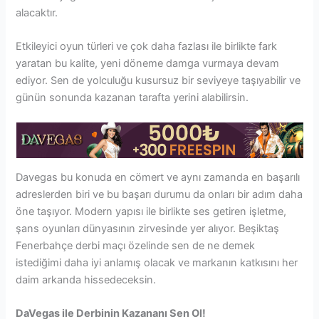
alacaktır.
Etkileyici oyun türleri ve çok daha fazlası ile birlikte fark
yaratan bu kalite, yeni döneme damga vurmaya devam
ediyor. Sen de yolculuğu kusursuz bir seviyeye taşıyabilir ve
günün sonunda kazanan tarafta yerini alabilirsin.
Davegas bu konuda en cömert ve aynı zamanda en başarılı
adreslerden biri ve bu başarı durumu da onları bir adım daha
öne taşıyor. Modern yapısı ile birlikte ses getiren işletme,
şans oyunları dünyasının zirvesinde yer alıyor. Beşiktaş
Fenerbahçe derbi maçı özelinde sen de ne demek
istediğimi daha iyi anlamış olacak ve markanın katkısını her
daim arkanda hissedeceksin.
DaVegas ile Derbinin Kazananı Sen Ol!