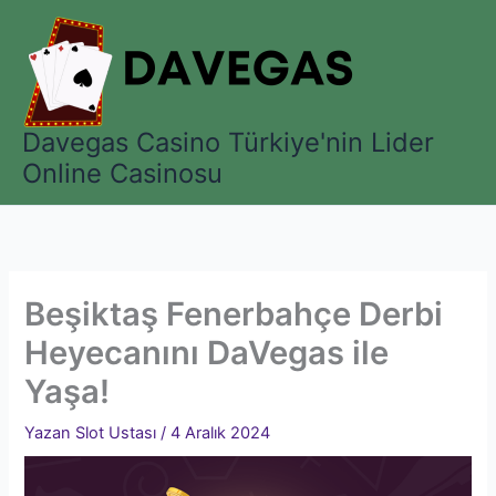
İçeriğe
atla
Davegas Casino Türkiye'nin Lider
Online Casinosu
Beşiktaş Fenerbahçe Derbi
Heyecanını DaVegas ile
Yaşa!
Yazan
Slot Ustası
/
4 Aralık 2024