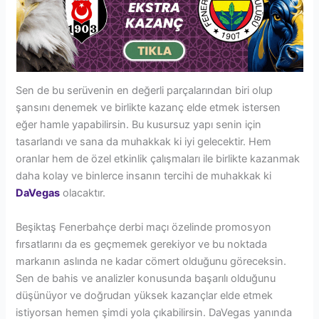
Sen de bu serüvenin en değerli parçalarından biri olup
şansını denemek ve birlikte kazanç elde etmek istersen
eğer hamle yapabilirsin. Bu kusursuz yapı senin için
tasarlandı ve sana da muhakkak ki iyi gelecektir. Hem
oranlar hem de özel etkinlik çalışmaları ile birlikte kazanmak
daha kolay ve binlerce insanın tercihi de muhakkak ki
DaVegas
olacaktır.
Beşiktaş Fenerbahçe derbi maçı özelinde promosyon
fırsatlarını da es geçmemek gerekiyor ve bu noktada
markanın aslında ne kadar cömert olduğunu göreceksin.
Sen de bahis ve analizler konusunda başarılı olduğunu
düşünüyor ve doğrudan yüksek kazançlar elde etmek
istiyorsan hemen şimdi yola çıkabilirsin. DaVegas yanında