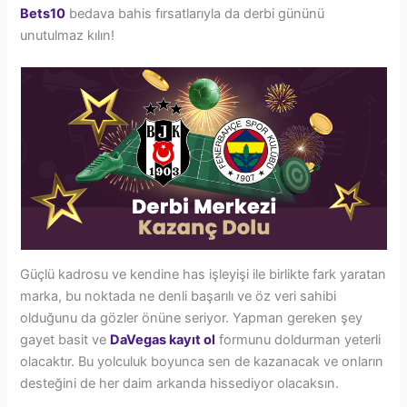
Bets10
bedava bahis fırsatlarıyla da derbi gününü
unutulmaz kılın!
Güçlü kadrosu ve kendine has işleyişi ile birlikte fark yaratan
marka, bu noktada ne denli başarılı ve öz veri sahibi
olduğunu da gözler önüne seriyor. Yapman gereken şey
gayet basit ve
DaVegas kayıt ol
formunu doldurman yeterli
olacaktır. Bu yolculuk boyunca sen de kazanacak ve onların
desteğini de her daim arkanda hissediyor olacaksın.