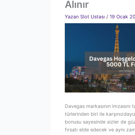
Alınır
Yazan
Slot Ustası
/
19 Ocak 2
Davegas markasının imzasını t
türlerinden biri ile karşınızda
bonusu sayesinde sizler de gü
fırsatı elde edecek ve aynı z