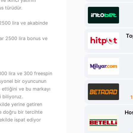
us türüdür.
 2500 lira ve akabinde
To
dar 2500 lira bonus ve
5000 lira ve 300 freespin
esyonel bir oyuncunun
 ettiğini ve bu markayı
 biliyoruz.
ilde yerine getiren
e doğru bir tercihte
Ho
ekilde ispat ediyor