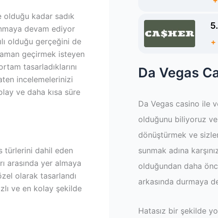
+
ne olduğu kadar sadık
5
sunmaya devam ediyor
ılı olduğu gerçeğini de
+
zaman geçirmek isteyen
ortam tasarladıklarını
Da Vegas Ca
aten incelemelerinizi
lay ve daha kısa süre
Da Vegas casino ile v
olduğunu biliyoruz ve
dönüştürmek ve sizler
 türlerini dahil eden
sunmak adına karşınıza
arı arasında yer almaya
olduğundan daha önce
zel olarak tasarlandı
arkasında durmaya d
zlı ve en kolay şekilde
Hatasız bir şekilde 