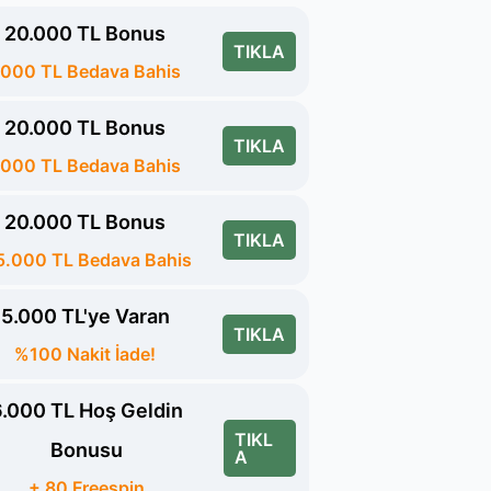
20.000 TL Bonus
TIKLA
000 TL Bedava Bahis
20.000 TL Bonus
TIKLA
000 TL Bedava Bahis
20.000 TL Bonus
TIKLA
5.000 TL Bedava Bahis
5.000 TL'ye Varan
TIKLA
%100 Nakit İade!
6.000 TL Hoş Geldin
TIKL
Bonusu
A
+ 80 Freespin