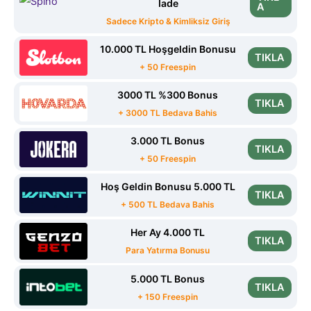
İade
A
Sadece Kripto & Kimliksiz Giriş
10.000 TL Hoşgeldin Bonusu
TIKLA
+ 50 Freespin
3000 TL %300 Bonus
TIKLA
+ 3000 TL Bedava Bahis
3.000 TL Bonus
TIKLA
+ 50 Freespin
Hoş Geldin Bonusu 5.000 TL
TIKLA
+ 500 TL Bedava Bahis
Her Ay 4.000 TL
TIKLA
Para Yatırma Bonusu
5.000 TL Bonus
TIKLA
+ 150 Freespin