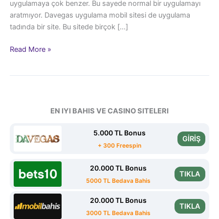
uygulamaya çok benzer. Bu sayede normal bir uygulamayı
aratmıyor. Davegas uygulama mobil sitesi de uygulama
tadında bir site. Bu sitede birçok […]
Davegas
Read More »
Uygulama
İndir
Kazan
EN IYI BAHIS VE CASINO SITELERI
5.000 TL Bonus
GİRİŞ
+ 300 Freespin
20.000 TL Bonus
TIKLA
5000 TL Bedava Bahis
20.000 TL Bonus
TIKLA
3000 TL Bedava Bahis