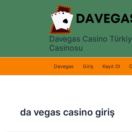
İçeriğe
atla
Davegas Casino Türkiye
Casinosu
Davegas
Giriş
Kayıt Ol
D
da vegas casino giriş