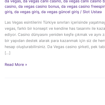
da vegas
,
da vegas canlı casino
,
da vegas canlı casino 
casino
,
da vegas casino bonus
,
da vegas casino freespi
giriş
,
da vegas giriş
,
da vegas güncel giriş
/
Slot Ustası
Las Vegas esintilerini Türkiye sınırları içerisinde yaşatm
vegas, farklı bir konsept ve kendine has tasarımı ile k
ediyor. Casino dünyasını yeniden keşfe çıkmak ve aynı
bir yapıdan destek alarak para kazanmak için siz de heme
hesap oluşturabilirsiniz. Da Vegas casino şirketi, pek tabi
[…]
Da
Read More »
Vegas
Casino
ile
Daha
Çok
Kazan