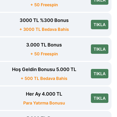
TIKLA
+ 50 Freespin
3000 TL %300 Bonus
TIKLA
+ 3000 TL Bedava Bahis
3.000 TL Bonus
TIKLA
+ 50 Freespin
Hoş Geldin Bonusu 5.000 TL
TIKLA
+ 500 TL Bedava Bahis
Her Ay 4.000 TL
TIKLA
Para Yatırma Bonusu