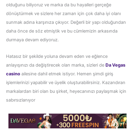
olduğunu biliyoruz ve marka da bu hayalleri gerçeğe
dönüştürmek ve sizlere her zaman için çok daha iyi olanı
sunmak adına karşınıza çıkıyor. Değerli bir yapı olduğundan
daha önce de söz etmiştik ve bu cümlemizin arkasında
durmaya devam ediyoruz.
Hatasız bir şekilde yoluna devam eden ve eğlence
anlayışınızı da değiştirecek olan marka, sizleri de
Da Vegas
casino
ailesine dahil etmek istiyor. Hemen şimdi giriş
işlemlerinizi yapabilir ve üyelik oluşturabilirsiniz. Kazandıran
markalardan biri olan bu şirket, heyecanınızı paylaşmak için
sabırsızlanıyor