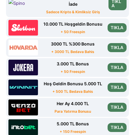
TIKL
İade
A
Sadece Kripto & Kimliksiz Giriş
10.000 TL Hoşgeldin Bonusu
TIKLA
+ 50 Freespin
3000 TL %300 Bonus
TIKLA
+ 3000 TL Bedava Bahis
3.000 TL Bonus
TIKLA
+ 50 Freespin
Hoş Geldin Bonusu 5.000 TL
TIKLA
+ 500 TL Bedava Bahis
Her Ay 4.000 TL
TIKLA
Para Yatırma Bonusu
5.000 TL Bonus
TIKLA
+ 150 Freespin