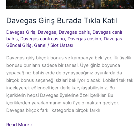
Davegas Giriş Burada Tıkla Katıl
Davegas Giriş
,
Davegas
,
Davegas bahis
,
Davegas canlı
bahis
,
Davegas canlı casino
,
Davegas casino
,
Davegas
Güncel Giriş
,
Genel
/
Slot Ustası
Davegas giriş birçok bonus ve kampanya bekliyor. İlk üyelik
bonusu bunların sadece bir tanesi. Üyeliğiniz boyunca
yapacağınız bahislerde de oynayacağınız oyunlarda da
birçok bonus seçeneği sizleri bekliyor olacak. Lobileri tek tek
inceleyerek eğlenceli içeriklerle karşılaşabilirsiniz. Bu
içeriklerin hepsi Davegas üyelerine özel içerikler. Bu
içeriklerden yararlanmanın yolu üye olmaktan geçiyor.
Davegas birçok farklı kategoride birçok farklı
Davegas
Read More »
Giriş
Burada