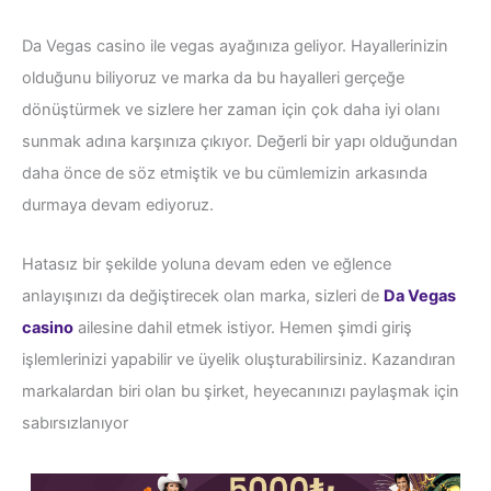
Da Vegas casino ile vegas ayağınıza geliyor. Hayallerinizin
olduğunu biliyoruz ve marka da bu hayalleri gerçeğe
dönüştürmek ve sizlere her zaman için çok daha iyi olanı
sunmak adına karşınıza çıkıyor. Değerli bir yapı olduğundan
daha önce de söz etmiştik ve bu cümlemizin arkasında
durmaya devam ediyoruz.
Hatasız bir şekilde yoluna devam eden ve eğlence
anlayışınızı da değiştirecek olan marka, sizleri de
Da Vegas
casino
ailesine dahil etmek istiyor. Hemen şimdi giriş
işlemlerinizi yapabilir ve üyelik oluşturabilirsiniz. Kazandıran
markalardan biri olan bu şirket, heyecanınızı paylaşmak için
sabırsızlanıyor