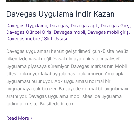
Davegas Uygulama İndir Kazan
Davegas Uygulama
,
Davegas
,
Davegas apk
,
Davegas Giriş
,
Davegas Güncel Giriş
,
Davegas mobil
,
Davegas mobil giriş
,
Davegas mobile
/
Slot Ustası
Davegas uygulaması henüz geliştirilmedi çünkü site henüz
ülkemizde yasal değil. Yasal olmayan bir site maalesef
uygulama piyasaya süremiyor. Davegas markasının Mobil
sitesi bulunuyor fakat uygulaması bulunmuyor. Ama apk
uygulaması bulunuyor. Apk uygulaması normal bir
uygulamaya çok benzer. Bu sayede normal bir uygulamayı
aratmıyor. Davegas uygulama mobil sitesi de uygulama
tadında bir site. Bu sitede birçok
Davegas
Read More »
Uygulama
İndir