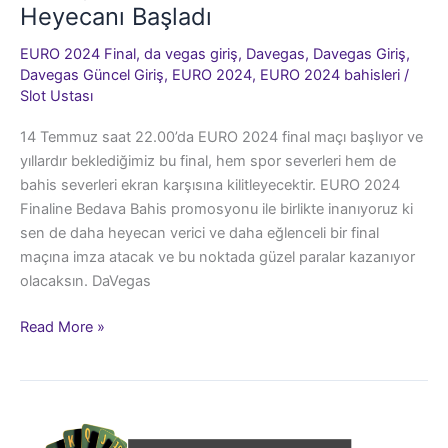
Heyecanı Başladı
EURO 2024 Final
,
da vegas giriş
,
Davegas
,
Davegas Giriş
,
Davegas Güncel Giriş
,
EURO 2024
,
EURO 2024 bahisleri
/
Slot Ustası
14 Temmuz saat 22.00’da EURO 2024 final maçı başlıyor ve
yıllardır beklediğimiz bu final, hem spor severleri hem de
bahis severleri ekran karşısına kilitleyecektir. EURO 2024
Finaline Bedava Bahis promosyonu ile birlikte inanıyoruz ki
sen de daha heyecan verici ve daha eğlenceli bir final
maçına imza atacak ve bu noktada güzel paralar kazanıyor
olacaksın. DaVegas
DaVegas
Read More »
ile
EURO
2024
Final
Heyecanı