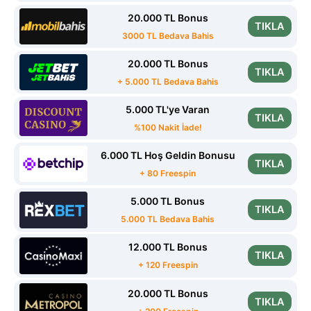
20.000 TL Bonus
TIKLA
3000 TL Bedava Bahis
20.000 TL Bonus
TIKLA
+ 5.000 TL Bedava Bahis
5.000 TL'ye Varan
TIKLA
%100 Nakit İade!
6.000 TL Hoş Geldin Bonusu
TIKLA
+ 80 Freespin
5.000 TL Bonus
TIKLA
5.000 TL Bedava Bahis
12.000 TL Bonus
TIKLA
+ 120 Freespin
20.000 TL Bonus
TIKLA