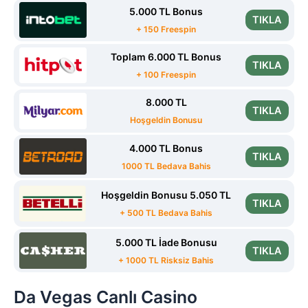
5.000 TL Bonus
TIKLA
+ 150 Freespin
Toplam 6.000 TL Bonus
TIKLA
+ 100 Freespin
8.000 TL
TIKLA
Hoşgeldin Bonusu
4.000 TL Bonus
TIKLA
1000 TL Bedava Bahis
Hoşgeldin Bonusu 5.050 TL
TIKLA
+ 500 TL Bedava Bahis
5.000 TL İade Bonusu
TIKLA
+ 1000 TL Risksiz Bahis
Da Vegas Canlı Casino