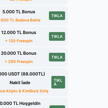
5.000 TL Bonus
TIKLA
.000 TL Bedava Bahis
12.000 TL Bonus
TIKLA
+ 120 Freespin
20.000 TL Bonus
TIKLA
+ 200 Freespin
000 USDT (88.000TL)
TIKL
Nakit İade
A
ce Kripto & Kimliksiz Giriş
0.000 TL Hoşgeldin