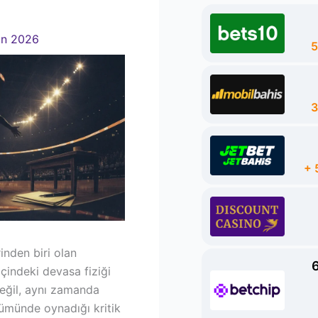
an 2026
5
3
+ 
inden biri olan
çindeki devasa fiziği
eğil, aynı zamanda
ümünde oynadığı kritik