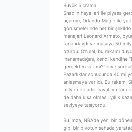
Büyük Sıçrama
Shaq’ın hayalleri ile piyasa ger
uçurum, Orlando Magic ile yapı
görüşmelerinde net bir şekilde 
menajeri Leonard Armato, oyun
farkındaydı ve masaya 50 milyo
oturdu. O’Neal, bu rakamı duy
inanamadığını, kendi kendine 
gerçekten var mı?” diye sorduğ
Pazarlıklar sonucunda 40 milyon 
anlaşmaya varıldı. Bu rakam, S
milyon dolarlık hayalinin tam b
de daha kısa olması, yıllık kaza
seviyeye taşıyordu.
Bu imza, NBA’de yeni bir dönem
gibi bir pivotun sahada yarata