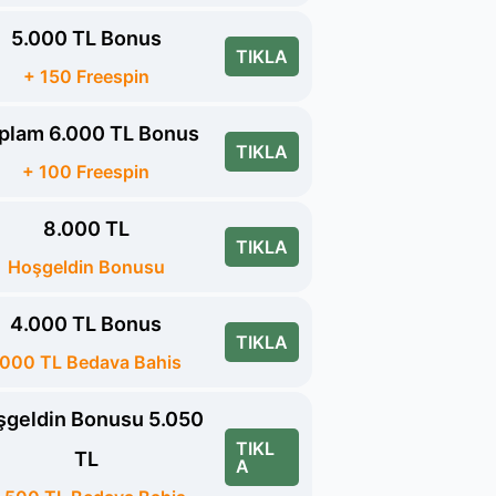
5.000 TL Bonus
TIKLA
+ 150 Freespin
plam 6.000 TL Bonus
TIKLA
+ 100 Freespin
8.000 TL
TIKLA
Hoşgeldin Bonusu
4.000 TL Bonus
TIKLA
1000 TL Bedava Bahis
şgeldin Bonusu 5.050
TIKL
TL
A