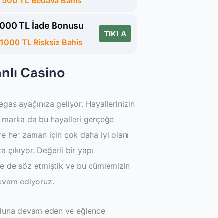
 500 TL Bedava Bahis
.000 TL İade Bonusu
TIKLA
 1000 TL Risksiz Bahis
nlı Casino
egas ayağınıza geliyor. Hayallerinizin
 marka da bu hayalleri gerçeğe
e her zaman için çok daha iyi olanı
 çıkıyor. Değerli bir yapı
 de söz etmiştik ve bu cümlemizin
evam ediyoruz.
yoluna devam eden ve eğlence