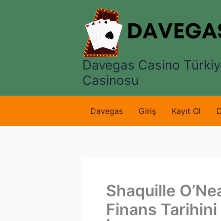
İçeriğe
atla
Davegas Casino Türkiye
Casinosu
Davegas
Giriş
Kayıt Ol
D
Shaquille O’Ne
Finans Tarihini