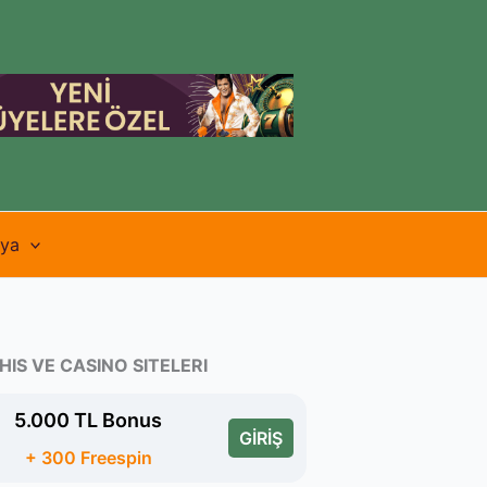
ya
AHIS VE CASINO SITELERI
5.000 TL Bonus
GİRİŞ
+ 300 Freespin