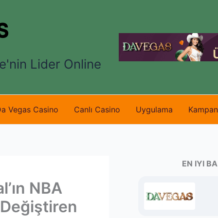
'nin Lider Online
a Vegas Casino
Canlı Casino
Uygulama
Kampan
EN IYI B
al’ın NBA
 Değiştiren