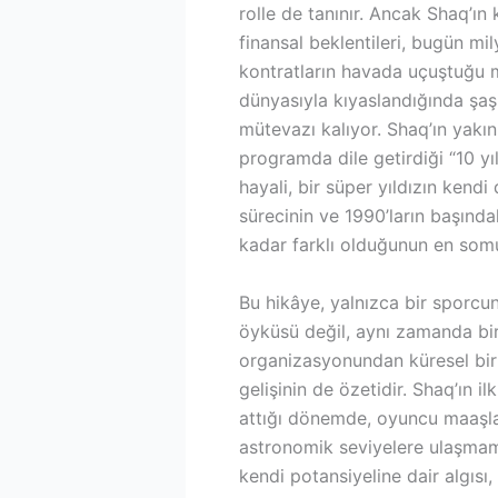
rolle de tanınır. Ancak Shaq’ın 
finansal beklentileri, bugün mil
kontratların havada uçuştuğu
dünyasıyla kıyaslandığında şaş
mütevazı kalıyor. Shaq’ın yakın
programda dile getirdiği “10 yı
hayali, bir süper yıldızın kend
sürecinin ve 1990’ların başınd
kadar farklı olduğunun en somut
Bu hikâye, yalnızca bir sporc
öyküsü değil, aynı zamanda bir 
organizasyonundan küresel bir
gelişinin de özetidir. Shaq’ın i
attığı dönemde, oyuncu maaşl
astronomik seviyelere ulaşmamı
kendi potansiyeline dair algısı