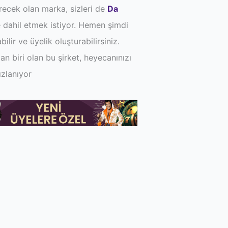
irecek olan marka, sizleri de
Da
e dahil etmek istiyor. Hemen şimdi
bilir ve üyelik oluşturabilirsiniz.
n biri olan bu şirket, heyecanınızı
ızlanıyor