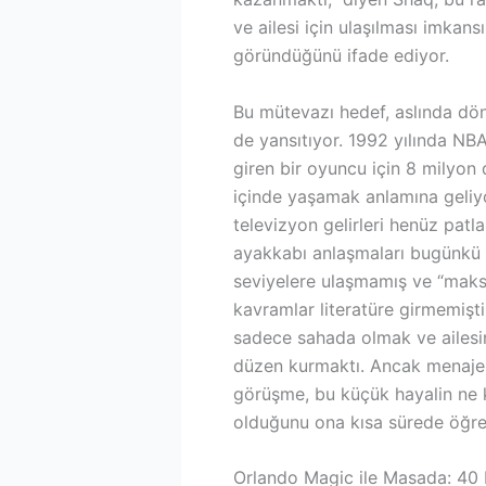
ve ailesi için ulaşılması imkansı
göründüğünü ifade ediyor.
Bu mütevazı hedef, aslında dö
de yansıtıyor. 1992 yılında NBA
giren bir oyuncu için 8 milyon
içinde yaşamak anlamına geli
televizyon gelirleri henüz pat
ayakkabı anlaşmaları bugünkü m
seviyelere ulaşmamış ve “maks
kavramlar literatüre girmemişti
sadece sahada olmak ve ailesi
düzen kurmaktı. Ancak menajeri
görüşme, bu küçük hayalin ne 
olduğunu ona kısa sürede öğre
Orlando Magic ile Masada: 40 M