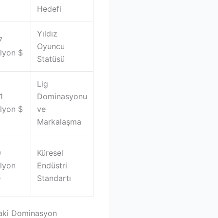
Hedefi
Yıldız
7
Oyuncu
lyon $
Statüsü
Lig
1
Dominasyonu
lyon $
ve
Markalaşma
0
Küresel
lyon
Endüstri
+
Standartı
aki Dominasyon