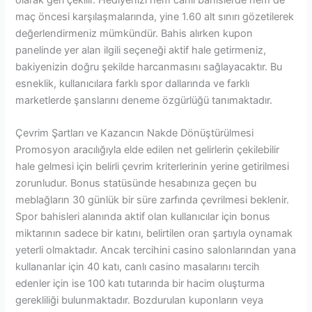
olarak geri çekilir. Hediyenizi hem canlı bahislerde hem de
maç öncesi karşılaşmalarında, yine 1.60 alt sınırı gözetilerek
değerlendirmeniz mümkündür. Bahis alırken kupon
panelinde yer alan ilgili seçeneği aktif hale getirmeniz,
bakiyenizin doğru şekilde harcanmasını sağlayacaktır. Bu
esneklik, kullanıcılara farklı spor dallarında ve farklı
marketlerde şanslarını deneme özgürlüğü tanımaktadır.
Çevrim Şartları ve Kazancın Nakde Dönüştürülmesi
Promosyon aracılığıyla elde edilen net gelirlerin çekilebilir
hale gelmesi için belirli çevrim kriterlerinin yerine getirilmesi
zorunludur. Bonus statüsünde hesabınıza geçen bu
meblağların 30 günlük bir süre zarfında çevrilmesi beklenir.
Spor bahisleri alanında aktif olan kullanıcılar için bonus
miktarının sadece bir katını, belirtilen oran şartıyla oynamak
yeterli olmaktadır. Ancak tercihini casino salonlarından yana
kullananlar için 40 katı, canlı casino masalarını tercih
edenler için ise 100 katı tutarında bir hacim oluşturma
gerekliliği bulunmaktadır. Bozdurulan kuponların veya