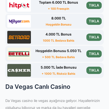
Toplam 6.000 TL Bonus
TIKLA
+ 100 Freespin
8.000 TL
TIKLA
Hoşgeldin Bonusu
4.000 TL Bonus
TIKLA
1000 TL Bedava Bahis
Hoşgeldin Bonusu 5.050 TL
TIKLA
+ 500 TL Bedava Bahis
5.000 TL İade Bonusu
TIKLA
+ 1000 TL Risksiz Bahis
Da Vegas Canlı Casino
Da Vegas casino ile vegas ayağınıza geliyor. Hayallerinizin
olduğunu biliyoruz ve marka da bu hayalleri gerçeğe