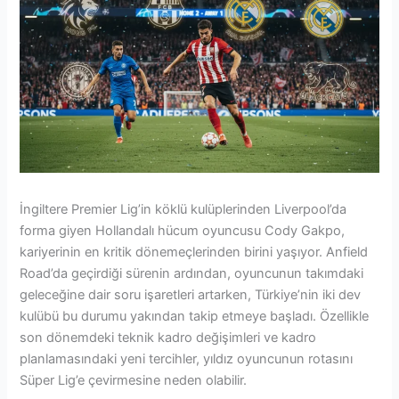
İngiltere Premier Lig’in köklü kulüplerinden Liverpool’da
forma giyen Hollandalı hücum oyuncusu Cody Gakpo,
kariyerinin en kritik dönemeçlerinden birini yaşıyor. Anfield
Road’da geçirdiği sürenin ardından, oyuncunun takımdaki
geleceğine dair soru işaretleri artarken, Türkiye’nin iki dev
kulübü bu durumu yakından takip etmeye başladı. Özellikle
son dönemdeki teknik kadro değişimleri ve kadro
planlamasındaki yeni tercihler, yıldız oyuncunun rotasını
Süper Lig’e çevirmesine neden olabilir.