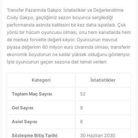
Transfer Pazarında Gakpo: İstatistikler ve Değerlendirme
Cody Gakpo, geçtiğimiz sezon boyunca sergilediği
performansla aslında kalitesini bir kez daha ispatladı. Çok
yönlü bir hücum oyuncusu olması, onu hem kanatlarda hem
de merkez forvette değerli kılıyor. Oyuncunun mevcut
piyasa değerinin 60 milyon euro civarında olması, transferin
ekonomik boyutunun ne kadar yüksek olduğunu gösteriyor.
İşte oyuncunun geçen sezona dair temel verileri:
Kategori
İstatistikler
Toplam Maç Sayısı
52
Gol Sayısı
9
Asist Sayısı
6
Sözleşme Bitiş Tarihi
30 Haziran 2030