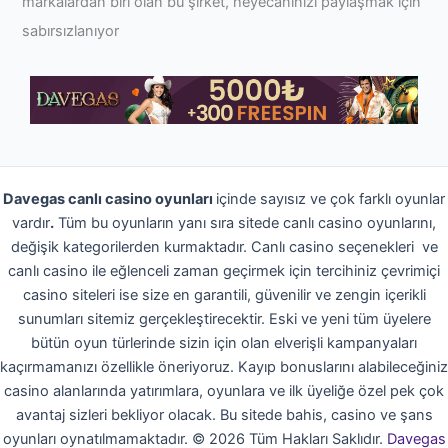
markalardan biri olan bu şirket, heyecanınızı paylaşmak için
sabırsızlanıyor
Davegas canlı casino oyunları
içinde sayısız ve çok farklı oyunlar
vardır
.
Tüm bu oyunların yanı sıra sitede canlı casino oyunlarını,
değişik kategorilerden kurmaktadır. Canlı casino seçenekleri ve
canlı casino ile eğlenceli zaman geçirmek için tercihiniz çevrimiçi
casino siteleri ise size en garantili, güvenilir ve zengin içerikli
sunumları sitemiz gerçekleştirecektir. Eski ve yeni tüm üyelere
bütün oyun türlerinde sizin için olan elverişli kampanyaları
kaçırmamanızı özellikle öneriyoruz. Kayıp bonuslarını alabileceğiniz
casino alanlarında yatırımlara, oyunlara ve ilk üyeliğe özel pek çok
avantaj sizleri bekliyor olacak. Bu sitede bahis, casino ve şans
oyunları oynatılmamaktadır.
©
2026
Tüm Hakları Saklıdır.
Davegas