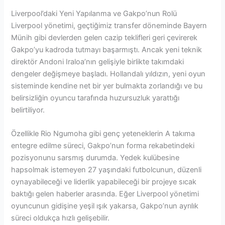
Liverpool’daki Yeni Yapılanma ve Gakpo’nun Rolü
Liverpool yönetimi, geçtiğimiz transfer döneminde Bayern
Münih gibi devlerden gelen cazip teklifleri geri çevirerek
Gakpo’yu kadroda tutmayı başarmıştı. Ancak yeni teknik
direktör Andoni Iraloa’nın gelişiyle birlikte takımdaki
dengeler değişmeye başladı. Hollandalı yıldızın, yeni oyun
sisteminde kendine net bir yer bulmakta zorlandığı ve bu
belirsizliğin oyuncu tarafında huzursuzluk yarattığı
belirtiliyor.
Özellikle Rio Ngumoha gibi genç yeteneklerin A takıma
entegre edilme süreci, Gakpo’nun forma rekabetindeki
pozisyonunu sarsmış durumda. Yedek kulübesine
hapsolmak istemeyen 27 yaşındaki futbolcunun, düzenli
oynayabileceği ve liderlik yapabileceği bir projeye sıcak
baktığı gelen haberler arasında. Eğer Liverpool yönetimi
oyuncunun gidişine yeşil ışık yakarsa, Gakpo’nun ayrılık
süreci oldukça hızlı gelişebilir.