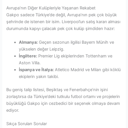
Avrupa’nın Diğer Kulüpleriyle Yaşanan Rekabet
Gakpo sadece Türkiye’de değil, Avrupa’nın pek çok büyük
şehrinde de istenen bir isim. Liverpool’un satış kararı alması
durumunda kapıyı çalacak pek çok kulüp şimdiden hazır:
Almanya:
Geçen sezonun ilgilisi Bayern Münih ve
yükselen değer Leipzig.
İngiltere:
Premier Lig ekiplerinden Tottenham ve
Aston Villa.
İspanya ve İtalya:
Atletico Madrid ve Milan gibi köklü
ekiplerin yakın takibi.
Bu geniş talip listesi, Beşiktaş ve Fenerbahçe’nin işini
zorlaştırsa da Türkiye’deki tutkulu futbol ortamı ve projelerin
büyüklüğü Gakpo için cezbedici bir seçenek olmaya devam
ediyor.
Sıkça Sorulan Sorular