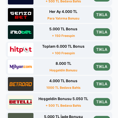
+ 500 TL Bedava Bahis
Her Ay 4.000 TL
TIKLA
Para Yatırma Bonusu
5.000 TL Bonus
TIKLA
+ 150 Freespin
Toplam 6.000 TL Bonus
TIKLA
+ 100 Freespin
8.000 TL
TIKLA
Hoşgeldin Bonusu
4.000 TL Bonus
TIKLA
1000 TL Bedava Bahis
Hoşgeldin Bonusu 5.050 TL
TIKLA
+ 500 TL Bedava Bahis
5.000 TL İade Bonusu