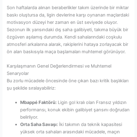
Son haftalarda alınan beraberlikler takım üzerinde bir miktar
baskı oluştursa da, ligin devlerine karşı oynanan maçlardaki
motivasyon düzeyi her zaman en üst seviyede oluyor.
Sezonun ilk yarısındaki dış saha galibiyeti, takıma büyük bir
özgüven aşılamış durumda. Kendi sahalarındaki coşkulu
atmosferi arkalarına alarak, rakiplerini hataya zorlayacak bir
ön alan baskısıyla maça başlamaları muhtemel görünüyor.
Karşılaşmanın Genel Değerlendirmesi ve Muhtemel
Senaryolar
Bu zorlu mücadele öncesinde öne çıkan bazı kritik başlıkları
şu şekilde sıralayabiliriz:
Mbappé Faktörü:
Ligin gol kralı olan Fransız yıldızın
performansı, konuk ekibin galibiyet şansını doğrudan
belirliyor.
Orta Saha Savaşı:
İki takımın da teknik kapasitesi
yüksek orta sahaları arasındaki mücadele, maçın