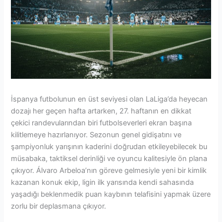
İspanya futbolunun en üst seviyesi olan LaLiga’da heyecan
dozajı her geçen hafta artarken, 27. haftanın en dikkat
çekici randevularından biri futbolseverleri ekran başına
kilitlemeye hazırlanıyor. Sezonun genel gidişatını ve
şampiyonluk yarışının kaderini doğrudan etkileyebilecek bu
müsabaka, taktiksel derinliği ve oyuncu kalitesiyle ön plana
çıkıyor. Álvaro Arbeloa’nın göreve gelmesiyle yeni bir kimlik
kazanan konuk ekip, ligin ilk yarısında kendi sahasında
yaşadığı beklenmedik puan kaybının telafisini yapmak üzere
zorlu bir deplasmana çıkıyor.