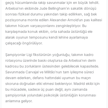
geçiş hücumlarında rakip savunmalar için en büyük tehdit.
Arbeloa’nın ekibinde Jude Bellingham’ın sakatlık dönüşü
sonrası fiziksel durumu yakından takip edilirken, sağ bek
pozisyonuna monte edilen Alexander-Arnold’un pas kalitesi
takımın hücum varyasyonlarını zenginleştiriyor. Bu
karşılaşmada konuk ekibin, orta sahada üstünlüğü ele
alarak oyunun temposunu kendi lehine ayarlamaya
çalışacağı öngörülüyor.
Şampiyonlar Ligi fikstürünün yoğunluğu, takımın kadro
rotasyonu üzerinde baskı oluştursa da Arbeloa’nın derin
kadrosu bu zorlukların üstesinden gelebilecek kapasitede.
Savunmada Carvajal ve Militão’nun tam iyileşme süreci
devam ederken, defans hattındaki uyumun bu maçın
skoruna doğrudan etki etmesi bekleniyor. Madrid ekibi için
bu mücadele, sadece üç puan değil, aynı zamanda
şampiyonluk yolundaki psikolojik üstünlüğün korunması
anlamına geliyor.