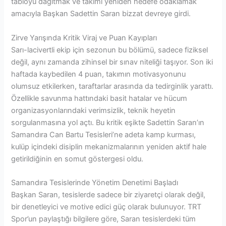
tabloyu dağıtmak ve takımı yeniden hedefe odaklamak
amacıyla Başkan Sadettin Saran bizzat devreye girdi.
Zirve Yarışında Kritik Viraj ve Puan Kayıpları
Sarı-lacivertli ekip için sezonun bu bölümü, sadece fiziksel
değil, aynı zamanda zihinsel bir sınav niteliği taşıyor. Son iki
haftada kaybedilen 4 puan, takımın motivasyonunu
olumsuz etkilerken, taraftarlar arasında da tedirginlik yarattı.
Özellikle savunma hattındaki basit hatalar ve hücum
organizasyonlarındaki verimsizlik, teknik heyetin
sorgulanmasına yol açtı. Bu kritik eşikte Sadettin Saran’ın
Samandıra Can Bartu Tesisleri’ne adeta kamp kurması,
kulüp içindeki disiplin mekanizmalarının yeniden aktif hale
getirildiğinin en somut göstergesi oldu.
Samandıra Tesislerinde Yönetim Denetimi Başladı
Başkan Saran, tesislerde sadece bir ziyaretçi olarak değil,
bir denetleyici ve motive edici güç olarak bulunuyor. TRT
Spor’un paylaştığı bilgilere göre, Saran tesislerdeki tüm