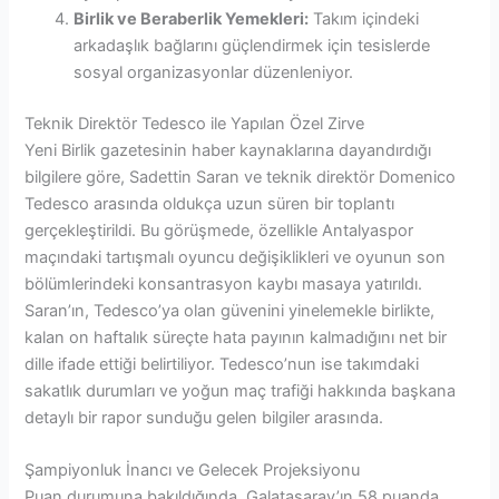
Birlik ve Beraberlik Yemekleri:
Takım içindeki
arkadaşlık bağlarını güçlendirmek için tesislerde
sosyal organizasyonlar düzenleniyor.
Teknik Direktör Tedesco ile Yapılan Özel Zirve
Yeni Birlik gazetesinin haber kaynaklarına dayandırdığı
bilgilere göre, Sadettin Saran ve teknik direktör Domenico
Tedesco arasında oldukça uzun süren bir toplantı
gerçekleştirildi. Bu görüşmede, özellikle Antalyaspor
maçındaki tartışmalı oyuncu değişiklikleri ve oyunun son
bölümlerindeki konsantrasyon kaybı masaya yatırıldı.
Saran’ın, Tedesco’ya olan güvenini yinelemekle birlikte,
kalan on haftalık süreçte hata payının kalmadığını net bir
dille ifade ettiği belirtiliyor. Tedesco’nun ise takımdaki
sakatlık durumları ve yoğun maç trafiği hakkında başkana
detaylı bir rapor sunduğu gelen bilgiler arasında.
Şampiyonluk İnancı ve Gelecek Projeksiyonu
Puan durumuna bakıldığında, Galatasaray’ın 58 puanda,