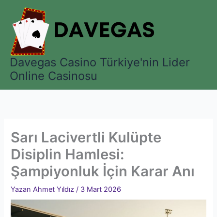
İçeriğe
atla
Davegas Casino Türkiye'nin Lider
Online Casinosu
Sarı Lacivertli Kulüpte
Disiplin Hamlesi:
Şampiyonluk İçin Karar Anı
Yazan
Ahmet Yıldız
/
3 Mart 2026