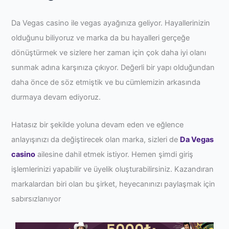
Da Vegas casino ile vegas ayağınıza geliyor. Hayallerinizin
olduğunu biliyoruz ve marka da bu hayalleri gerçeğe
dönüştürmek ve sizlere her zaman için çok daha iyi olanı
sunmak adına karşınıza çıkıyor. Değerli bir yapı olduğundan
daha önce de söz etmiştik ve bu cümlemizin arkasında
durmaya devam ediyoruz.
Hatasız bir şekilde yoluna devam eden ve eğlence
anlayışınızı da değiştirecek olan marka, sizleri de
Da Vegas
casino
ailesine dahil etmek istiyor. Hemen şimdi giriş
işlemlerinizi yapabilir ve üyelik oluşturabilirsiniz. Kazandıran
markalardan biri olan bu şirket, heyecanınızı paylaşmak için
sabırsızlanıyor