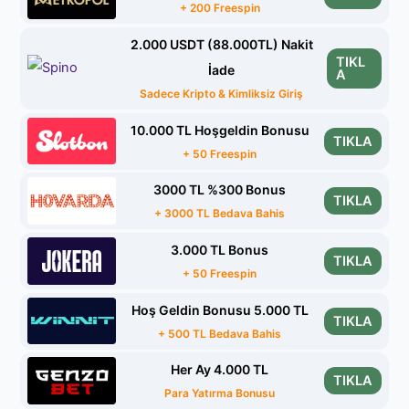
+ 200 Freespin
2.000 USDT (88.000TL) Nakit
TIKL
İade
A
Sadece Kripto & Kimliksiz Giriş
10.000 TL Hoşgeldin Bonusu
TIKLA
+ 50 Freespin
3000 TL %300 Bonus
TIKLA
+ 3000 TL Bedava Bahis
3.000 TL Bonus
TIKLA
+ 50 Freespin
Hoş Geldin Bonusu 5.000 TL
TIKLA
+ 500 TL Bedava Bahis
Her Ay 4.000 TL
TIKLA
Para Yatırma Bonusu