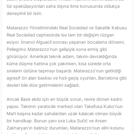
tür spekülasyonları saha dışına itme konusunda oldukça
deneyimli bir isim.
Matarazzo Yönetimindeki Real Sociedad ve Sakatlık Kabusu
Real Sociedad cephesinde ise tam bir değişim rüzgarı
esiyor. İmanol Alguacil sonrası yaşanan bocalama dönemi,
Pellegrino Matarazzo’nun gelişiyle sona ermiş gibi
görünüyor. Amerikalı teknik adam, takımı devraldığında
küme düşme hattına çok yakınken, kısa sürede orta
sıraların üstüne taşımayı başardı. Matarazzo’nun getirdiği
agresif ön alan baskısı ve hızlı geçiş oyunları, Barcelona gibi
devleri bile dize getirmelerini sağladı.
Ancak Bask ekibi için en büyük sorun, revire dönen kadro
yapısı. Takımın yaratıcılık merkezi olan Takefusa Kubo’nun
Mart başına kadar sahalardan uzak kalacak olması büyük
bir handikap. Bunun yanı sıra Luka Sučić ve Arsen
Zakharyan’ın belirsiz durumları, Matarazzo’nun elini kolunu