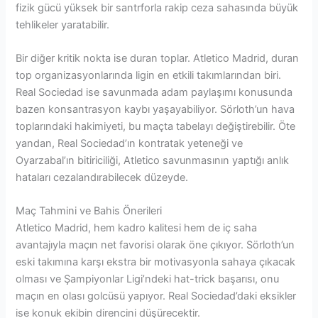
fizik gücü yüksek bir santrforla rakip ceza sahasında büyük
tehlikeler yaratabilir.
Bir diğer kritik nokta ise duran toplar. Atletico Madrid, duran
top organizasyonlarında ligin en etkili takımlarından biri.
Real Sociedad ise savunmada adam paylaşımı konusunda
bazen konsantrasyon kaybı yaşayabiliyor. Sörloth’un hava
toplarındaki hakimiyeti, bu maçta tabelayı değiştirebilir. Öte
yandan, Real Sociedad’ın kontratak yeteneği ve
Oyarzabal’ın bitiriciliği, Atletico savunmasının yaptığı anlık
hataları cezalandırabilecek düzeyde.
Maç Tahmini ve Bahis Önerileri
Atletico Madrid, hem kadro kalitesi hem de iç saha
avantajıyla maçın net favorisi olarak öne çıkıyor. Sörloth’un
eski takımına karşı ekstra bir motivasyonla sahaya çıkacak
olması ve Şampiyonlar Ligi’ndeki hat-trick başarısı, onu
maçın en olası golcüsü yapıyor. Real Sociedad’daki eksikler
ise konuk ekibin direncini düşürecektir.