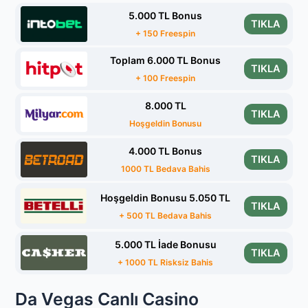
5.000 TL Bonus
TIKLA
+ 150 Freespin
Toplam 6.000 TL Bonus
TIKLA
+ 100 Freespin
8.000 TL
TIKLA
Hoşgeldin Bonusu
4.000 TL Bonus
TIKLA
1000 TL Bedava Bahis
Hoşgeldin Bonusu 5.050 TL
TIKLA
+ 500 TL Bedava Bahis
5.000 TL İade Bonusu
TIKLA
+ 1000 TL Risksiz Bahis
Da Vegas Canlı Casino