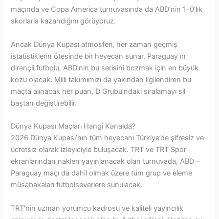
maçında ve Copa America turnuvasında da ABD’nin 1-0’lık
skorlarla kazandığını görüyoruz.
Ancak Dünya Kupası atmosferi, her zaman geçmiş
istatistiklerin ötesinde bir heyecan sunar. Paraguay’ın
dirençli futbolu, ABD’nin bu serisini bozmak için en büyük
kozu olacak. Milli takımımızı da yakından ilgilendiren bu
maçta alınacak her puan, D Grubu’ndaki sıralamayı sil
baştan değiştirebilir.
Dünya Kupası Maçları Hangi Kanalda?
2026 Dünya Kupası’nın tüm heyecanı Türkiye’de şifresiz ve
ücretsiz olarak izleyiciyle buluşacak. TRT ve TRT Spor
ekranlarından naklen yayınlanacak olan turnuvada, ABD –
Paraguay maçı da dahil olmak üzere tüm grup ve eleme
müsabakaları futbolseverlere sunulacak.
TRT’nin uzman yorumcu kadrosu ve kaliteli yayıncılık