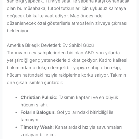
sahipliği yapacak. Türkiye saati ile sabaha karşı oynanacak
olan bu müsabaka, futbol tutkunları için uykusuz kalmaya
değecek bir kalite vaat ediyor. Maç öncesinde
düzenlenecek özel gösterilerle atmosferin zirveye çıkması
bekleniyor.
Amerika Birleşik Devletleri: Ev Sahibi Gücü
Turnuvanın ev sahiplerinden biri olan ABD, son yıllarda
yetiştirdiği genç yeteneklerle dikkat çekiyor. Kadro kalitesi
bakımından oldukça dengeli bir yapıya sahip olan ekip,
hücum hattındaki hızıyla rakiplerine korku salıyor. Takımın
öne çıkan isimleri şunlardır:
Christian Pulisic:
Takımın kaptanı ve en büyük
hücum silahı.
Folarin Balogun:
Gol yollarındaki bitiriciliği ile
tanınıyor.
Timothy Weah:
Kanatlardaki hızıyla savunmaları
zorlayan bir isim.