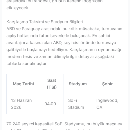
arasındaki bu randevu, grubun kaderini doğrudan
etkileyecek.
Karşılaşma Takvimi ve Stadyum Bilgileri
ABD ve Paraguay arasındaki bu kritik müsabaka, turnuvanın
açılış haftasında futbolseverlerle buluşacak. Ev sahibi
avantajını arkasına alan ABD, seyircisi önünde turnuvaya
galibiyetle başlamayı hedefliyor. Karşılaşmanın oynanacağı
modern tesis ve zaman dilimiyle ilgili detaylar aşağıdaki
tabloda sunulmuştur:
Saat
Maç Tarihi
Stadyum
Şehir
(TSİ)
13 Haziran
SoFi
Inglewood,
04:00
2026
Stadium
CA
70.240 seyirci kapasiteli SoFi Stadyumu, bu büyük maça ev