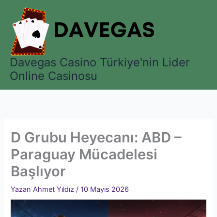
İçeriğe
atla
Davegas Casino Türkiye'nin Lider
Online Casinosu
D Grubu Heyecanı: ABD –
Paraguay Mücadelesi
Başlıyor
Yazan
Ahmet Yıldız
/
10 Mayıs 2026