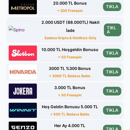
20.000 TL Bonus
TIKLA
+ 200 Freespin
2.000 USDT (88.000TL) Nakit
TIKL
İade
A
Sadece Kripto & Kimliksiz Giriş
10.000 TL Hoşgeldin Bonusu
TIKLA
+ 50 Freespin
3000 TL %300 Bonus
TIKLA
+ 3000 TL Bedava Bahis
3.000 TL Bonus
TIKLA
+ 50 Freespin
Hoş Geldin Bonusu 5.000 TL
TIKLA
+ 500 TL Bedava Bahis
Her Ay 4.000 TL
TIKLA