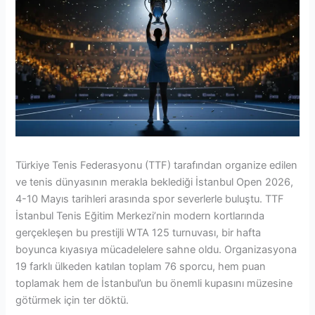
Türkiye Tenis Federasyonu (TTF) tarafından organize edilen
ve tenis dünyasının merakla beklediği İstanbul Open 2026,
4-10 Mayıs tarihleri arasında spor severlerle buluştu. TTF
İstanbul Tenis Eğitim Merkezi’nin modern kortlarında
gerçekleşen bu prestijli WTA 125 turnuvası, bir hafta
boyunca kıyasıya mücadelelere sahne oldu. Organizasyona
19 farklı ülkeden katılan toplam 76 sporcu, hem puan
toplamak hem de İstanbul’un bu önemli kupasını müzesine
götürmek için ter döktü.