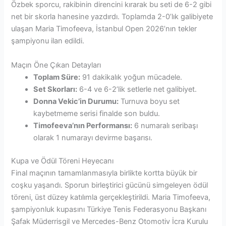
Özbek sporcu, rakibinin direncini kırarak bu seti de 6-2 gibi
net bir skorla hanesine yazdırdı. Toplamda 2-0’lık galibiyete
ulaşan Maria Timofeeva, İstanbul Open 2026’nın tekler
şampiyonu ilan edildi.
Maçın Öne Çıkan Detayları
Toplam Süre:
91 dakikalık yoğun mücadele.
Set Skorları:
6-4 ve 6-2’lik setlerle net galibiyet.
Donna Vekic’in Durumu:
Turnuva boyu set
kaybetmeme serisi finalde son buldu.
Timofeeva’nın Performansı:
6 numaralı seribaşı
olarak 1 numarayı devirme başarısı.
Kupa ve Ödül Töreni Heyecanı
Final maçının tamamlanmasıyla birlikte kortta büyük bir
coşku yaşandı. Sporun birleştirici gücünü simgeleyen ödül
töreni, üst düzey katılımla gerçekleştirildi. Maria Timofeeva,
şampiyonluk kupasını Türkiye Tenis Federasyonu Başkanı
Şafak Müderrisgil ve Mercedes-Benz Otomotiv İcra Kurulu