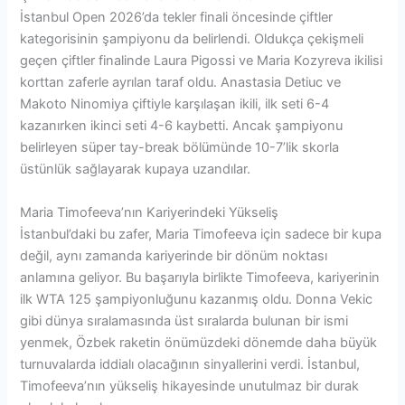
İstanbul Open 2026’da tekler finali öncesinde çiftler
kategorisinin şampiyonu da belirlendi. Oldukça çekişmeli
geçen çiftler finalinde Laura Pigossi ve Maria Kozyreva ikilisi
korttan zaferle ayrılan taraf oldu. Anastasia Detiuc ve
Makoto Ninomiya çiftiyle karşılaşan ikili, ilk seti 6-4
kazanırken ikinci seti 4-6 kaybetti. Ancak şampiyonu
belirleyen süper tay-break bölümünde 10-7’lik skorla
üstünlük sağlayarak kupaya uzandılar.
Maria Timofeeva’nın Kariyerindeki Yükseliş
İstanbul’daki bu zafer, Maria Timofeeva için sadece bir kupa
değil, aynı zamanda kariyerinde bir dönüm noktası
anlamına geliyor. Bu başarıyla birlikte Timofeeva, kariyerinin
ilk WTA 125 şampiyonluğunu kazanmış oldu. Donna Vekic
gibi dünya sıralamasında üst sıralarda bulunan bir ismi
yenmek, Özbek raketin önümüzdeki dönemde daha büyük
turnuvalarda iddialı olacağının sinyallerini verdi. İstanbul,
Timofeeva’nın yükseliş hikayesinde unutulmaz bir durak