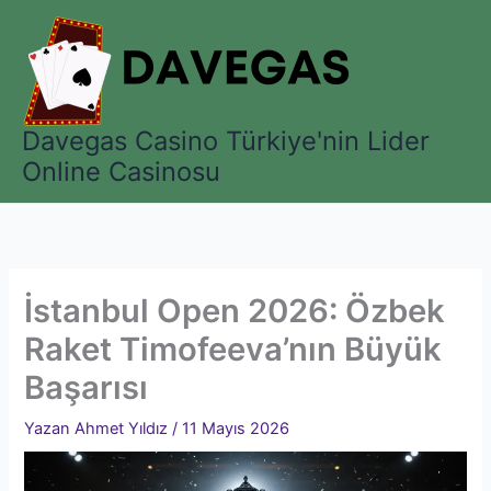
İçeriğe
atla
Davegas Casino Türkiye'nin Lider
Online Casinosu
İstanbul Open 2026: Özbek
Raket Timofeeva’nın Büyük
Başarısı
Yazan
Ahmet Yıldız
/
11 Mayıs 2026