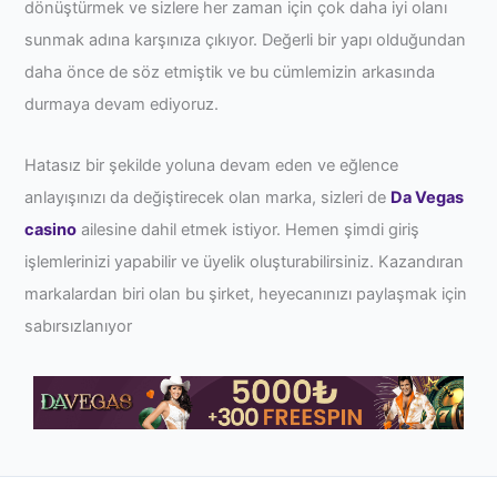
dönüştürmek ve sizlere her zaman için çok daha iyi olanı
sunmak adına karşınıza çıkıyor. Değerli bir yapı olduğundan
daha önce de söz etmiştik ve bu cümlemizin arkasında
durmaya devam ediyoruz.
Hatasız bir şekilde yoluna devam eden ve eğlence
anlayışınızı da değiştirecek olan marka, sizleri de
Da Vegas
casino
ailesine dahil etmek istiyor. Hemen şimdi giriş
işlemlerinizi yapabilir ve üyelik oluşturabilirsiniz. Kazandıran
markalardan biri olan bu şirket, heyecanınızı paylaşmak için
sabırsızlanıyor