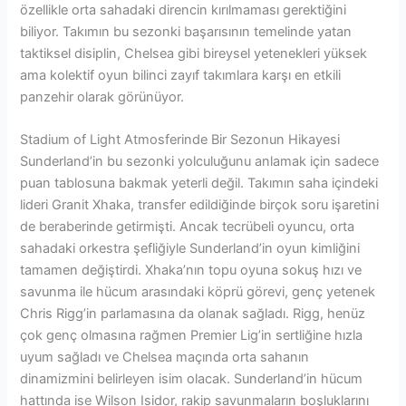
özellikle orta sahadaki direncin kırılmaması gerektiğini
biliyor. Takımın bu sezonki başarısının temelinde yatan
taktiksel disiplin, Chelsea gibi bireysel yetenekleri yüksek
ama kolektif oyun bilinci zayıf takımlara karşı en etkili
panzehir olarak görünüyor.
Stadium of Light Atmosferinde Bir Sezonun Hikayesi
Sunderland’in bu sezonki yolculuğunu anlamak için sadece
puan tablosuna bakmak yeterli değil. Takımın saha içindeki
lideri Granit Xhaka, transfer edildiğinde birçok soru işaretini
de beraberinde getirmişti. Ancak tecrübeli oyuncu, orta
sahadaki orkestra şefliğiyle Sunderland’in oyun kimliğini
tamamen değiştirdi. Xhaka’nın topu oyuna sokuş hızı ve
savunma ile hücum arasındaki köprü görevi, genç yetenek
Chris Rigg’in parlamasına da olanak sağladı. Rigg, henüz
çok genç olmasına rağmen Premier Lig’in sertliğine hızla
uyum sağladı ve Chelsea maçında orta sahanın
dinamizmini belirleyen isim olacak. Sunderland’in hücum
hattında ise Wilson Isidor, rakip savunmaların boşluklarını