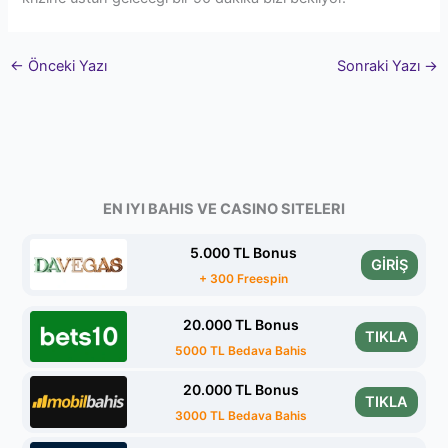
←
Önceki Yazı
Sonraki Yazı
→
EN IYI BAHIS VE CASINO SITELERI
5.000 TL Bonus
GİRİŞ
+ 300 Freespin
20.000 TL Bonus
TIKLA
5000 TL Bedava Bahis
20.000 TL Bonus
TIKLA
3000 TL Bedava Bahis