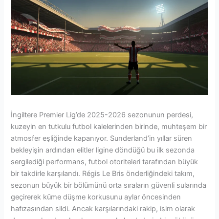
İngiltere Premier Lig’de 2025-2026 sezonunun perdesi,
kuzeyin en tutkulu futbol kalelerinden birinde, muhteşem bir
atmosfer eşliğinde kapanıyor. Sunderland’in yıllar süren
bekleyişin ardından elitler ligine döndüğü bu ilk sezonda
sergilediği performans, futbol otoriteleri tarafından büyük
bir takdirle karşılandı. Régis Le Bris önderliğindeki takım,
sezonun büyük bir bölümünü orta sıraların güvenli sularında
geçirerek küme düşme korkusunu aylar öncesinden
hafızasından sildi. Ancak karşılarındaki rakip, isim olarak