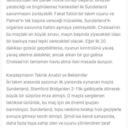
tablosundaki tek parlak nokta olmayı başardı. Bireysel
yaratıcılığı ve öngörülemez hareketleri ile Sunderland
savunmasını zorlayabilir. Fakat futbol bir takım oyunu ve
Palmer’ın tek başına vereceği mücadele, Sunderland’in
organize savunma hattını aşmaya yetmeyebilir. Chelsea’nin
bu maçtaki en büyük sınavı, maçın başında yiyecekleri olası
bir baskıya nasıl tepki verecekleri olacak. Eğer ilk 20
dakikayı golsüz geçebilirlerse, oyunun kontrolünü yavaş
yavaş ellerine alabilirler; ancak erken bir gol gelirse
Chelsea’nin tamamen havlu atma riski masada duruyor.
Karşılaşmanın Teknik Analizi ve Beklentiler
İki takım arasında sezonun ilk yarısında oynanan maçta
Sunderland, Stamford Bridge’den 2-1’lik galibiyetle dönerek
büyük bir sürprize imza atmıştı. O maçta sergilenen
taktiksel üstünlük, bu maç için de önemli ipuçları
barındırıyor. Sunderland, topu rakibine bırakıp hızlı geçişlerle
sonuca gitmeyi tercih etmişti. Şimdi ise kendi sahasında,
daha fazla topa sahip olan ve oyunu yönlendiren taraf