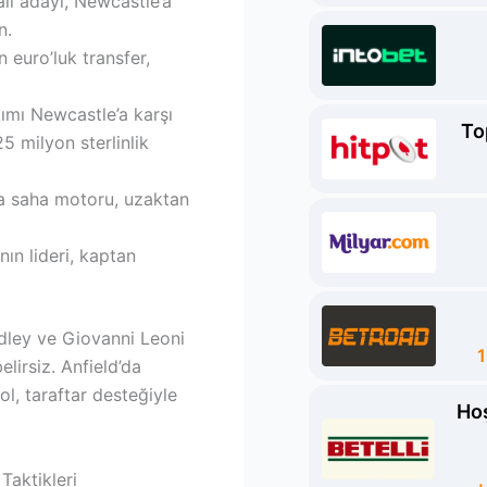
lı adayı, Newcastle’a
n.
 euro’luk transfer,
ımı Newcastle’a karşı
To
25 milyon sterlinlik
 saha motoru, uzaktan
n lideri, kaptan
dley ve Giovanni Leoni
lirsiz. Anfield’da
ol, taraftar desteğiyle
Ho
Taktikleri