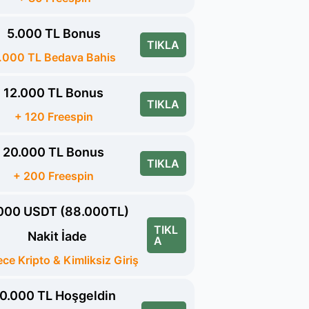
5.000 TL Bonus
TIKLA
.000 TL Bedava Bahis
12.000 TL Bonus
TIKLA
+ 120 Freespin
20.000 TL Bonus
TIKLA
+ 200 Freespin
000 USDT (88.000TL)
TIKL
Nakit İade
A
ce Kripto & Kimliksiz Giriş
0.000 TL Hoşgeldin