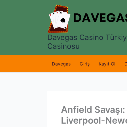
İçeriğe
atla
Davegas Casino Türkiye
Casinosu
Davegas
Giriş
Kayıt Ol
D
Anfield Savaşı: 
Liverpool-New