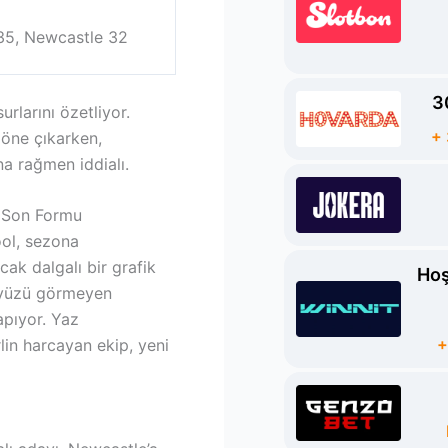
35, Newcastle 32
3
rlarını özetliyor.
+
 öne çıkarken,
 rağmen iddialı.
e Son Formu
ool, sezona
ak dalgalı bir grafik
Hoş
i yüzü görmeyen
apıyor. Yaz
+
lin harcayan ekip, yeni