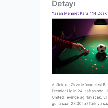
Detayı
Yazan
Mehmet Kara
/
14 Ocak
Anfield’da Zirve Mücadelesi Ba
Premier Lig’in 24. haftasında 
United’ı evinde ağırlayacak. 
günü saat 23:00’te (Türkiye sa