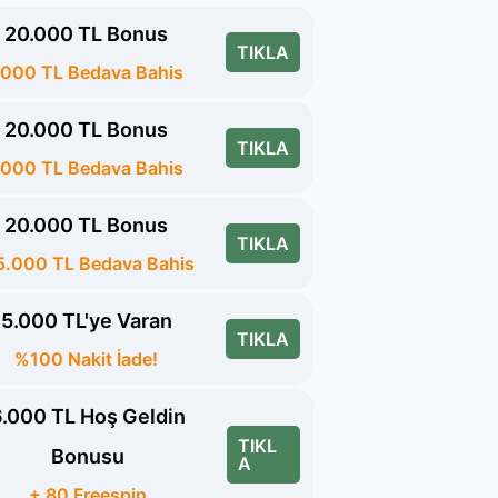
20.000 TL Bonus
TIKLA
000 TL Bedava Bahis
20.000 TL Bonus
TIKLA
000 TL Bedava Bahis
20.000 TL Bonus
TIKLA
5.000 TL Bedava Bahis
5.000 TL'ye Varan
TIKLA
%100 Nakit İade!
6.000 TL Hoş Geldin
TIKL
Bonusu
A
+ 80 Freespin