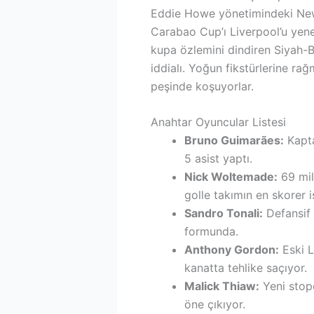
Eddie Howe yönetimindeki Ne
Carabao Cup’ı Liverpool’u yener
kupa özlemini dindiren Siyah-Be
iddialı. Yoğun fikstürlerine ra
peşinde koşuyorlar.
Anahtar Oyuncular Listesi
Bruno Guimarães:
Kapta
5 asist yaptı.
Nick Woltemade:
69 mily
golle takımın en skorer i
Sandro Tonali:
Defansif
formunda.
Anthony Gordon:
Eski L
kanatta tehlike saçıyor.
Malick Thiaw:
Yeni stope
öne çıkıyor.