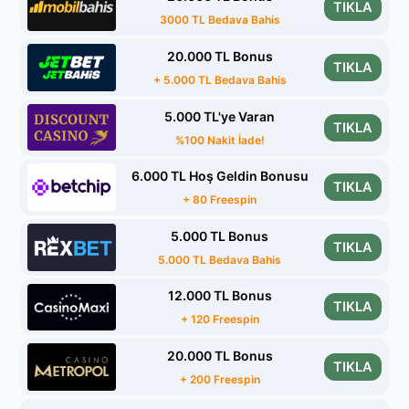
TIKLA
3000 TL Bedava Bahis
20.000 TL Bonus
TIKLA
+ 5.000 TL Bedava Bahis
5.000 TL'ye Varan
TIKLA
%100 Nakit İade!
6.000 TL Hoş Geldin Bonusu
TIKLA
+ 80 Freespin
5.000 TL Bonus
TIKLA
5.000 TL Bedava Bahis
12.000 TL Bonus
TIKLA
+ 120 Freespin
20.000 TL Bonus
TIKLA
+ 200 Freespin