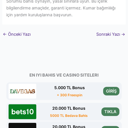
Sorumlu bahis oynayın, yasal sınırlara uyun. Bu içerik
bilgilendirme amaçlıdır, garanti içermez. Kumar bağımlılığı
için yardım kuruluşlarına başvurun.
←
Önceki Yazı
Sonraki Yazı
→
EN IYI BAHIS VE CASINO SITELERI
5.000 TL Bonus
GİRİŞ
+ 300 Freespin
20.000 TL Bonus
TIKLA
5000 TL Bedava Bahis
20.000 TL Bonus