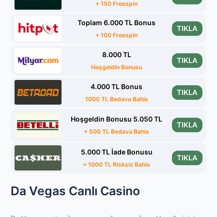
+ 150 Freespin
Toplam 6.000 TL Bonus
TIKLA
+ 100 Freespin
8.000 TL
TIKLA
Hoşgeldin Bonusu
4.000 TL Bonus
TIKLA
1000 TL Bedava Bahis
Hoşgeldin Bonusu 5.050 TL
TIKLA
+ 500 TL Bedava Bahis
5.000 TL İade Bonusu
TIKLA
+ 1000 TL Risksiz Bahis
Da Vegas Canlı Casino