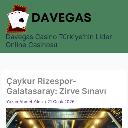
İçeriğe
atla
Davegas Casino Türkiye'nin Lider
Online Casinosu
Çaykur Rizespor-
Galatasaray: Zirve Sınavı
Yazan
Ahmet Yıldız
/
21 Ocak 2026