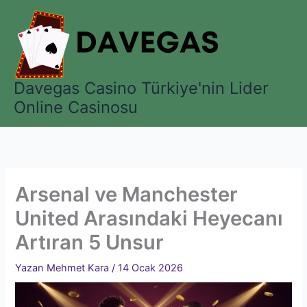
İçeriğe
atla
Davegas Casino Türkiye'nin Lider
Online Casinosu
Arsenal ve Manchester
United Arasındaki Heyecanı
Artıran 5 Unsur
Yazan
Mehmet Kara
/
14 Ocak 2026