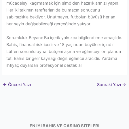
mücadeleyi kaçırmamak için şimdiden hazırlıklarınızı yapın.
Her iki takımın taraftarları da bu maçın sonucunu
sabırsızlıkla bekliyor. Unutmayın, futbolun büyüsü her an
her şeyin değişebileceği gerçeğinde yatıyor.
Sorumluluk Beyanı: Bu içerik yalnızca bilgilendirme amaçlıdır.
Bahis, finansal risk içerir ve 18 yaşından büyükler içindir.
Lütfen sorumlu oyna, bütçeni aşma ve eğlenceyi ön planda
tut. Bahis bir gelir kaynağı değil, eğlence aracıdır. Yardıma
ihtiyaç duyarsan profesyonel destek al.
←
Önceki Yazı
Sonraki Yazı
→
EN IYI BAHIS VE CASINO SITELERI