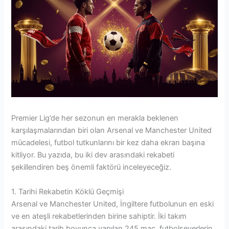
Premier Lig’de her sezonun en merakla beklenen
karşılaşmalarından biri olan Arsenal ve Manchester United
mücadelesi, futbol tutkunlarını bir kez daha ekran başına
kitliyor. Bu yazıda, bu iki dev arasındaki rekabeti
şekillendiren beş önemli faktörü inceleyeceğiz.
1. Tarihi Rekabetin Köklü Geçmişi
Arsenal ve Manchester United, İngiltere futbolunun en eski
ve en ateşli rekabetlerinden birine sahiptir. İki takım
arasındaki tarih boyunca yapılan 245 maç, futbolseverlerin