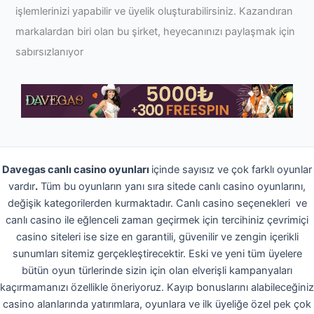
işlemlerinizi yapabilir ve üyelik oluşturabilirsiniz. Kazandıran
markalardan biri olan bu şirket, heyecanınızı paylaşmak için
sabırsızlanıyor
Davegas canlı casino oyunları
içinde sayısız ve çok farklı oyunlar
vardır
.
Tüm bu oyunların yanı sıra sitede canlı casino oyunlarını,
değişik kategorilerden kurmaktadır. Canlı casino seçenekleri ve
canlı casino ile eğlenceli zaman geçirmek için tercihiniz çevrimiçi
casino siteleri ise size en garantili, güvenilir ve zengin içerikli
sunumları sitemiz gerçekleştirecektir. Eski ve yeni tüm üyelere
bütün oyun türlerinde sizin için olan elverişli kampanyaları
kaçırmamanızı özellikle öneriyoruz. Kayıp bonuslarını alabileceğiniz
casino alanlarında yatırımlara, oyunlara ve ilk üyeliğe özel pek çok