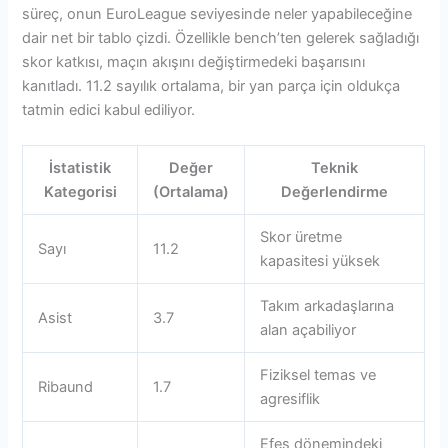
süreç, onun EuroLeague seviyesinde neler yapabileceğine
dair net bir tablo çizdi. Özellikle bench’ten gelerek sağladığı
skor katkısı, maçın akışını değiştirmedeki başarısını
kanıtladı. 11.2 sayılık ortalama, bir yan parça için oldukça
tatmin edici kabul ediliyor.
İstatistik
Değer
Teknik
Kategorisi
(Ortalama)
Değerlendirme
Skor üretme
Sayı
11.2
kapasitesi yüksek
Takım arkadaşlarına
Asist
3.7
alan açabiliyor
Fiziksel temas ve
Ribaund
1.7
agresiflik
Efes dönemindeki