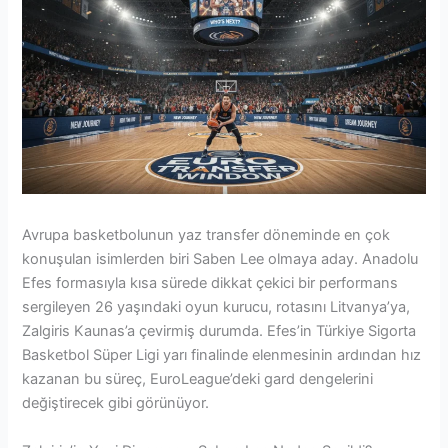
Avrupa basketbolunun yaz transfer döneminde en çok
konuşulan isimlerden biri Saben Lee olmaya aday. Anadolu
Efes formasıyla kısa sürede dikkat çekici bir performans
sergileyen 26 yaşındaki oyun kurucu, rotasını Litvanya’ya,
Zalgiris Kaunas’a çevirmiş durumda. Efes’in Türkiye Sigorta
Basketbol Süper Ligi yarı finalinde elenmesinin ardından hız
kazanan bu süreç, EuroLeague’deki gard dengelerini
değiştirecek gibi görünüyor.