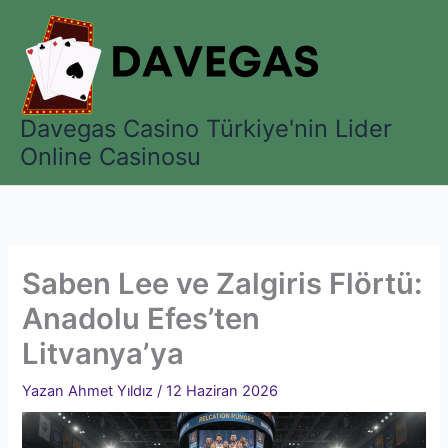
İçeriğe
atla
Davegas Casino Türkiye'nin Lider
Online Casinosu
Saben Lee ve Zalgiris Flörtü:
Anadolu Efes’ten
Litvanya’ya
Yazan
Ahmet Yıldız
/
12 Haziran 2026