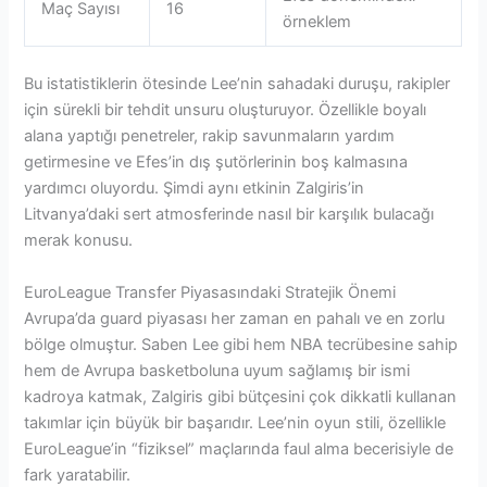
Maç Sayısı
16
örneklem
Bu istatistiklerin ötesinde Lee’nin sahadaki duruşu, rakipler
için sürekli bir tehdit unsuru oluşturuyor. Özellikle boyalı
alana yaptığı penetreler, rakip savunmaların yardım
getirmesine ve Efes’in dış şutörlerinin boş kalmasına
yardımcı oluyordu. Şimdi aynı etkinin Zalgiris’in
Litvanya’daki sert atmosferinde nasıl bir karşılık bulacağı
merak konusu.
EuroLeague Transfer Piyasasındaki Stratejik Önemi
Avrupa’da guard piyasası her zaman en pahalı ve en zorlu
bölge olmuştur. Saben Lee gibi hem NBA tecrübesine sahip
hem de Avrupa basketboluna uyum sağlamış bir ismi
kadroya katmak, Zalgiris gibi bütçesini çok dikkatli kullanan
takımlar için büyük bir başarıdır. Lee’nin oyun stili, özellikle
EuroLeague’in “fiziksel” maçlarında faul alma becerisiyle de
fark yaratabilir.