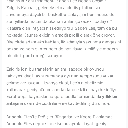
Zalgiris’in Yeni Dinamosu: Saben Lee Neden Seçildi?
Zalgiris Kaunas, geleneksel olarak disiplinli ve sert
savunmaya dayalı bir basketbol anlayışını benimsese de,
son yıllarda hücumda tıkanan anları çözecek “patlayıcı”
kısalara olan ihtiyacı hissediliyordu. Saben Lee, tam da bu
noktada Kaunas ekibinin aradığı profil olarak öne çıkıyor.
Bire birde adam eksiltebilen, ilk adımıyla savunma dengesini
bozan ve hem skorer hem de hazırlayıcı kimliğiyle modern
bir hibrit gard örneği sunuyor.
Zalgiris için bu transferin anlamı sadece bir oyuncu
takviyesi değil, aynı zamanda oyunun temposunu yukarı
çekme arzusudur. Litvanya ekibi, Lee’nin atletizmini
kullanarak geçiş hücumlarında daha etkili olmayı hedefliyor.
Eurohoops kaynaklarına göre taraflar arasında
iki yıllık bir
anlaşma
üzerinde ciddi ilerleme kaydedilmiş durumda.
Anadolu Efes’te Değişim Rüzgarları ve Kadro Planlaması
Anadolu Efes cephesinde ise bu ayrılık sinyali, geniş