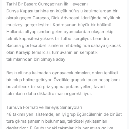
Tarihi Bir Başarı: Curaçao’nun İlk Heyecanı
Dünya Kupası tarihine en küçük nüfuslu katılımcılardan biri
olarak geçen Curaçao, Dick Advocaat liderliğinde büyük bir
mucizeyi gerçekleştirdi. Kadrosunun büyük bir bölümü
Hollanda altyapısından gelen oyunculardan oluşan ekip,
teknik kapasitesi yüksek bir futbol sergiliyor. Leandro
Bacuna gibi tecrübeli isimlerin rehberliğinde sahaya çıkacak
olan Karayip temsilcisi, turnuvanın en sempatik
takımlarından biri olmaya aday.
Baskı altında kalmadan oynayacak olmaları, onları tehlikeli
bir rakip haline getiriyor. Özellikle gruptaki puan hesaplarını
bozabilecek bir sürpriz yapma potansiyelleri, favori
takımların daha dikkatli olmasını gerektiriyor.
Turnuva Formatı ve İlerleyiş Senaryoları
48 takımlı yeni sistemde, en iyi grup üçüncülerinin de bir üst
tura çıkma şansının bulunması, taktiksel yaklaşımları
değiştiriyor. E Grubu’ndaki takımlar için her atılan gol ve