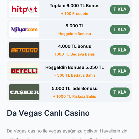
Toplam 6.000 TL Bonus
TIKLA
+ 100 Freespin
8.000 TL
TIKLA
Hoşgeldin Bonusu
4.000 TL Bonus
TIKLA
1000 TL Bedava Bahis
Hoşgeldin Bonusu 5.050 TL
TIKLA
+ 500 TL Bedava Bahis
5.000 TL İade Bonusu
TIKLA
+ 1000 TL Risksiz Bahis
Da Vegas Canlı Casino
Da Vegas casino ile vegas ayağınıza geliyor. Hayallerinizin