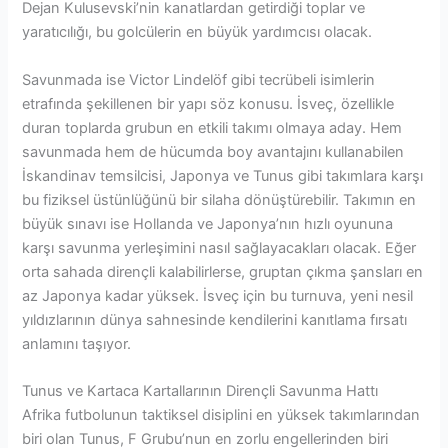
Dejan Kulusevski’nin kanatlardan getirdiği toplar ve
yaratıcılığı, bu golcülerin en büyük yardımcısı olacak.
Savunmada ise Victor Lindelöf gibi tecrübeli isimlerin
etrafında şekillenen bir yapı söz konusu. İsveç, özellikle
duran toplarda grubun en etkili takımı olmaya aday. Hem
savunmada hem de hücumda boy avantajını kullanabilen
İskandinav temsilcisi, Japonya ve Tunus gibi takımlara karşı
bu fiziksel üstünlüğünü bir silaha dönüştürebilir. Takımın en
büyük sınavı ise Hollanda ve Japonya’nın hızlı oyununa
karşı savunma yerleşimini nasıl sağlayacakları olacak. Eğer
orta sahada dirençli kalabilirlerse, gruptan çıkma şansları en
az Japonya kadar yüksek. İsveç için bu turnuva, yeni nesil
yıldızlarının dünya sahnesinde kendilerini kanıtlama fırsatı
anlamını taşıyor.
Tunus ve Kartaca Kartallarının Dirençli Savunma Hattı
Afrika futbolunun taktiksel disiplini en yüksek takımlarından
biri olan Tunus, F Grubu’nun en zorlu engellerinden biri