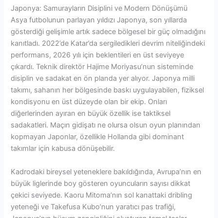
Japonya: Samurayların Disiplini ve Modern Dönüşümü
Asya futbolunun parlayan yıldızı Japonya, son yıllarda
gösterdiği gelişimle artık sadece bölgesel bir güç olmadığını
kanıtladı. 2022’de Katar’da sergiledikleri devrim niteliğindeki
performans, 2026 yılı için beklentileri en üst seviyeye
çıkardı. Teknik direktör Hajime Moriyasu’nun sisteminde
disiplin ve sadakat en ön planda yer alıyor. Japonya milli
takımı, sahanın her bölgesinde baskı uygulayabilen, fiziksel
kondisyonu en üst düzeyde olan bir ekip. Onları
diğerlerinden ayıran en büyük özellik ise taktiksel
sadakatleri. Maçın gidişatı ne olursa olsun oyun planından
kopmayan Japonlar, özellikle Hollanda gibi dominant
takımlar için kabusa dönüşebilir.
Kadrodaki bireysel yeteneklere bakıldığında, Avrupa’nın en
büyük liglerinde boy gösteren oyuncuların sayısı dikkat
çekici seviyede. Kaoru Mitoma’nın sol kanattaki dribling
yeteneği ve Takefusa Kubo’nun yaratıcı pas trafiği,