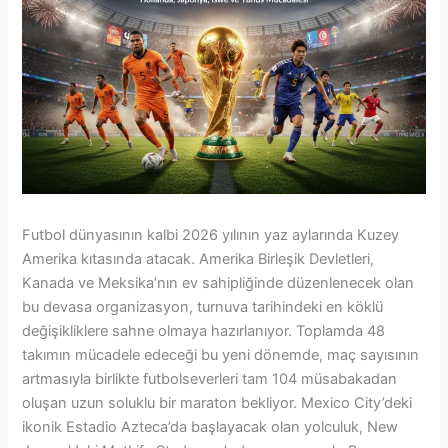
Futbol dünyasının kalbi 2026 yılının yaz aylarında Kuzey
Amerika kıtasında atacak. Amerika Birleşik Devletleri,
Kanada ve Meksika’nın ev sahipliğinde düzenlenecek olan
bu devasa organizasyon, turnuva tarihindeki en köklü
değişikliklere sahne olmaya hazırlanıyor. Toplamda 48
takımın mücadele edeceği bu yeni dönemde, maç sayısının
artmasıyla birlikte futbolseverleri tam 104 müsabakadan
oluşan uzun soluklu bir maraton bekliyor. Mexico City’deki
ikonik Estadio Azteca’da başlayacak olan yolculuk, New