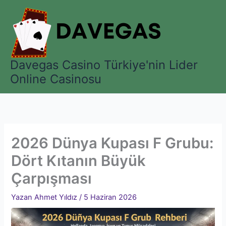
İçeriğe
atla
Davegas Casino Türkiye'nin Lider
Online Casinosu
2026 Dünya Kupası F Grubu:
Dört Kıtanın Büyük
Çarpışması
Yazan
Ahmet Yıldız
/
5 Haziran 2026