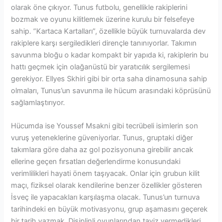
olarak öne çıkıyor. Tunus futbolu, genellikle rakiplerini
bozmak ve oyunu kilitlemek üzerine kurulu bir felsefeye
sahip. “Kartaca Kartalları”, özellikle büyük turnuvalarda dev
rakiplere karşı sergiledikleri dirençle tanınıyorlar. Takımın
savunma bloğu o kadar kompakt bir yapıda ki, rakiplerin bu
hattı geçmek için olağanüstü bir yaratıcılık sergilemesi
gerekiyor. Ellyes Skhiri gibi bir orta saha dinamosuna sahip
olmaları, Tunus’un savunma ile hücum arasındaki köprüsünü
sağlamlaştırıyor.
Hücumda ise Youssef Msakni gibi tecrübeli isimlerin son
vuruş yeteneklerine güveniyorlar. Tunus, gruptaki diğer
takımlara göre daha az gol pozisyonuna girebilir ancak
ellerine geçen fırsatları değerlendirme konusundaki
verimlilikleri hayati önem taşıyacak. Onlar için grubun kilit
maçı, fiziksel olarak kendilerine benzer özellikler gösteren
İsveç ile yapacakları karşılaşma olacak. Tunus’un turnuva
tarihindeki en büyük motivasyonu, grup aşamasını geçerek
bir tarih yazmak. Disiplinli oyunlarından taviz vermedikleri