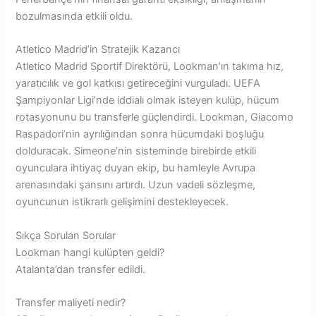
bozulmasında etkili oldu.
Atletico Madrid’in Stratejik Kazancı
Atletico Madrid Sportif Direktörü, Lookman’ın takıma hız,
yaratıcılık ve gol katkısı getireceğini vurguladı. UEFA
Şampiyonlar Ligi’nde iddialı olmak isteyen kulüp, hücum
rotasyonunu bu transferle güçlendirdi. Lookman, Giacomo
Raspadori’nin ayrılığından sonra hücumdaki boşluğu
dolduracak. Simeone’nin sisteminde birebirde etkili
oyunculara ihtiyaç duyan ekip, bu hamleyle Avrupa
arenasındaki şansını artırdı. Uzun vadeli sözleşme,
oyuncunun istikrarlı gelişimini destekleyecek.
Sıkça Sorulan Sorular
Lookman hangi kulüpten geldi?
Atalanta’dan transfer edildi.
Transfer maliyeti nedir?