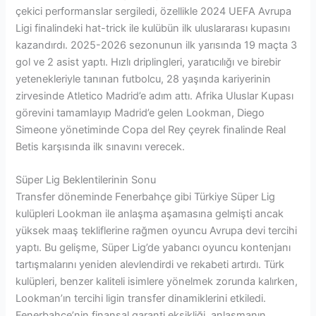
çekici performanslar sergiledi, özellikle 2024 UEFA Avrupa
Ligi finalindeki hat-trick ile kulübün ilk uluslararası kupasını
kazandırdı. 2025-2026 sezonunun ilk yarısında 19 maçta 3
gol ve 2 asist yaptı. Hızlı driplingleri, yaratıcılığı ve birebir
yetenekleriyle tanınan futbolcu, 28 yaşında kariyerinin
zirvesinde Atletico Madrid’e adım attı. Afrika Uluslar Kupası
görevini tamamlayıp Madrid’e gelen Lookman, Diego
Simeone yönetiminde Copa del Rey çeyrek finalinde Real
Betis karşısında ilk sınavını verecek.
Süper Lig Beklentilerinin Sonu
Transfer döneminde Fenerbahçe gibi Türkiye Süper Lig
kulüpleri Lookman ile anlaşma aşamasına gelmişti ancak
yüksek maaş tekliflerine rağmen oyuncu Avrupa devi tercihi
yaptı. Bu gelişme, Süper Lig’de yabancı oyuncu kontenjanı
tartışmalarını yeniden alevlendirdi ve rekabeti artırdı. Türk
kulüpleri, benzer kaliteli isimlere yönelmek zorunda kalırken,
Lookman’ın tercihi ligin transfer dinamiklerini etkiledi.
Fenerbahçe’nin finansal garanti eksikliği, anlaşmanın