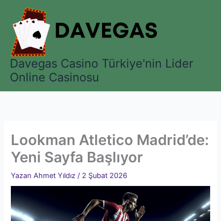
İçeriğe
atla
Davegas Casino Türkiye'nin Lider
Online Casinosu
Lookman Atletico Madrid’de:
Yeni Sayfa Başlıyor
Yazan
Ahmet Yıldız
/
2 Şubat 2026