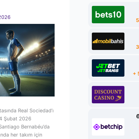
2026
5
3
+ 
tasında Real Sociedad’ı
14 Şubat 2026
Santiago Bernabéu’da
nda her takım için