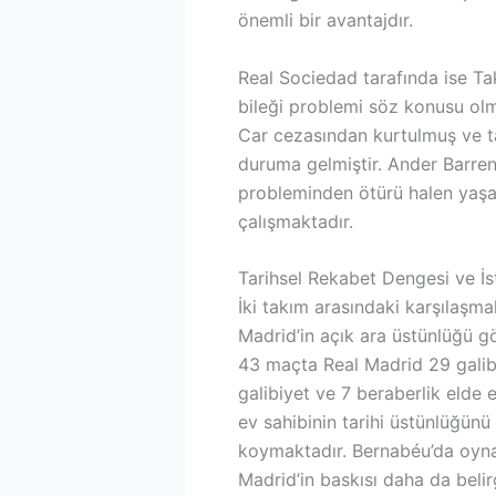
önemli bir avantajdır.
Real Sociedad tarafında ise T
bileği problemi söz konusu olm
Car cezasından kurtulmuş ve tak
duruma gelmiştir. Ander Barren
probleminden ötürü halen yaşa
çalışmaktadır.
Tarihsel Rekabet Dengesi ve İst
İki takım arasındaki karşılaşma
Madrid’in açık ara üstünlüğü 
43 maçta Real Madrid 29 galib
galibiyet ve 7 beraberlik elde et
ev sahibinin tarihi üstünlüğünü
koymaktadır. Bernabéu’da oyn
Madrid’in baskısı daha da belir