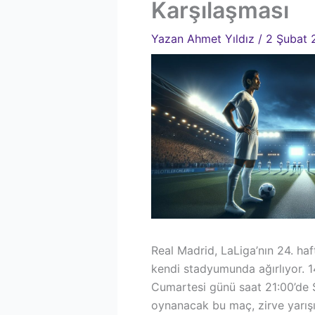
Karşılaşması
Yazan
Ahmet Yıldız
/
2 Şubat 
Real Madrid, LaLiga’nın 24. haf
kendi stadyumunda ağırlıyor. 
Cumartesi günü saat 21:00’de 
oynanacak bu maç, zirve yarışı