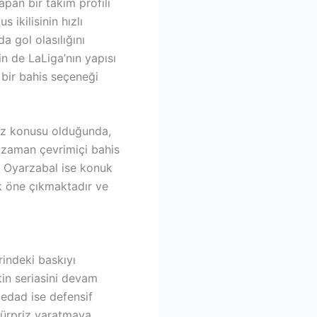
apan bir takım profili
 ikilisinin hızlı
a gol olasılığını
çin de LaLiga’nın yapısı
 bir bahis seçeneği
öz konusu olduğunda,
 zaman çevrimiçi bahis
. Oyarzabal ise konuk
ak öne çıkmaktadır ve
rindeki baskıyı
in seriasini devam
iedad ise defensif
sürpriz yaratmaya