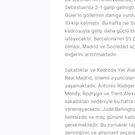
Sebastian’da 2-1 galip gelmişt
Güler’in gollerinin damga vur
10 kişi kalmıştır. Bu hafta ise 
kadrosuyla gelip daha güçlü b
isteyecektir. Barcelona’nın 55
olması, Madrid ve Sociedad aç
değerini arttırmaktadır.
Sakatlıklar ve Kadroda Yer A
Real Madrid, önemli oyuncuları
yaşamaktadır. Antonio Rüdiger,
Mendy, Rodrygo ve Trent Alex
sakatlıkları nedeniyle bu hafta
veremeyecektir. Jude Bellingh
belirsizdir ve maç gününe kada
gerekmektedir. Bu zorluklar ra
derinliğinin ve alternatif seçen