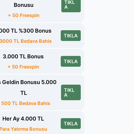
TIKL
Bonusu
A
+ 50 Freespin
000 TL %300 Bonus
TIKLA
 3000 TL Bedava Bahis
3.000 TL Bonus
TIKLA
+ 50 Freespin
 Geldin Bonusu 5.000
TIKL
TL
A
 500 TL Bedava Bahis
Her Ay 4.000 TL
TIKLA
Para Yatırma Bonusu