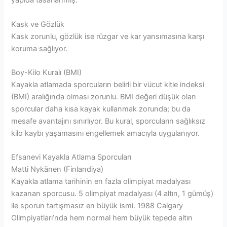
yapıda tasarlanmış.
Kask ve Gözlük
Kask zorunlu, gözlük ise rüzgar ve kar yansımasına karşı
koruma sağlıyor.
Boy-Kilo Kuralı (BMI)
Kayakla atlamada sporcuların belirli bir vücut kitle indeksi
(BMI) aralığında olması zorunlu. BMI değeri düşük olan
sporcular daha kısa kayak kullanmak zorunda; bu da
mesafe avantajını sınırlıyor. Bu kural, sporcuların sağlıksız
kilo kaybı yaşamasını engellemek amacıyla uygulanıyor.
Efsanevi Kayakla Atlama Sporcuları
Matti Nykänen (Finlandiya)
Kayakla atlama tarihinin en fazla olimpiyat madalyası
kazanan sporcusu. 5 olimpiyat madalyası (4 altın, 1 gümüş)
ile sporun tartışmasız en büyük ismi. 1988 Calgary
Olimpiyatları’nda hem normal hem büyük tepede altın