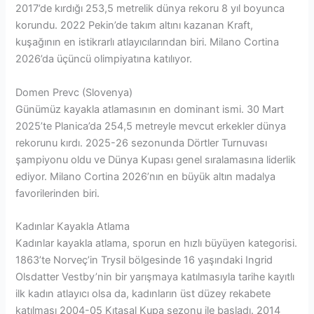
2017’de kırdığı 253,5 metrelik dünya rekoru 8 yıl boyunca
korundu. 2022 Pekin’de takım altını kazanan Kraft,
kuşağının en istikrarlı atlayıcılarından biri. Milano Cortina
2026’da üçüncü olimpiyatına katılıyor.
Domen Prevc (Slovenya)
Günümüz kayakla atlamasının en dominant ismi. 30 Mart
2025’te Planica’da 254,5 metreyle mevcut erkekler dünya
rekorunu kırdı. 2025-26 sezonunda Dörtler Turnuvası
şampiyonu oldu ve Dünya Kupası genel sıralamasına liderlik
ediyor. Milano Cortina 2026’nın en büyük altın madalya
favorilerinden biri.
Kadınlar Kayakla Atlama
Kadınlar kayakla atlama, sporun en hızlı büyüyen kategorisi.
1863’te Norveç’in Trysil bölgesinde 16 yaşındaki Ingrid
Olsdatter Vestby’nin bir yarışmaya katılmasıyla tarihe kayıtlı
ilk kadın atlayıcı olsa da, kadınların üst düzey rekabete
katılması 2004-05 Kıtasal Kupa sezonu ile başladı. 2014