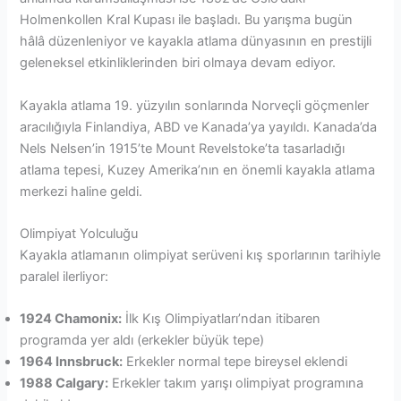
Holmenkollen Kral Kupası ile başladı. Bu yarışma bugün
hâlâ düzenleniyor ve kayakla atlama dünyasının en prestijli
geleneksel etkinliklerinden biri olmaya devam ediyor.
Kayakla atlama 19. yüzyılın sonlarında Norveçli göçmenler
aracılığıyla Finlandiya, ABD ve Kanada’ya yayıldı. Kanada’da
Nels Nelsen’in 1915’te Mount Revelstoke’ta tasarladığı
atlama tepesi, Kuzey Amerika’nın en önemli kayakla atlama
merkezi haline geldi.
Olimpiyat Yolculuğu
Kayakla atlamanın olimpiyat serüveni kış sporlarının tarihiyle
paralel ilerliyor:
1924 Chamonix:
İlk Kış Olimpiyatları’ndan itibaren
programda yer aldı (erkekler büyük tepe)
1964 Innsbruck:
Erkekler normal tepe bireysel eklendi
1988 Calgary:
Erkekler takım yarışı olimpiyat programına