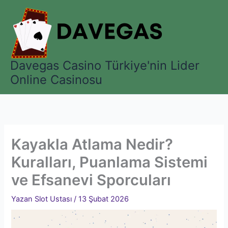
İçeriğe
atla
Davegas Casino Türkiye'nin Lider
Online Casinosu
Kayakla Atlama Nedir?
Kuralları, Puanlama Sistemi
ve Efsanevi Sporcuları
Yazan
Slot Ustası
/
13 Şubat 2026