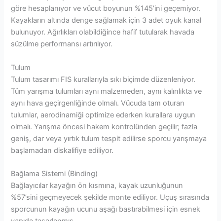
göre hesaplanıyor ve vücut boyunun %145’ini geçemiyor.
Kayakların altında denge sağlamak için 3 adet oyuk kanal
bulunuyor. Ağırlıkları olabildiğince hafif tutularak havada
süzülme performansı artırılıyor.
Tulum
Tulum tasarımı FIS kurallarıyla sıkı biçimde düzenleniyor.
Tüm yarışma tulumları aynı malzemeden, aynı kalınlıkta ve
aynı hava geçirgenliğinde olmalı. Vücuda tam oturan
tulumlar, aerodinamiği optimize ederken kurallara uygun
olmalı. Yarışma öncesi hakem kontrolünden geçilir; fazla
geniş, dar veya yırtık tulum tespit edilirse sporcu yarışmaya
başlamadan diskalifiye ediliyor.
Bağlama Sistemi (Binding)
Bağlayıcılar kayağın ön kısmına, kayak uzunluğunun
%57’sini geçmeyecek şekilde monte ediliyor. Uçuş sırasında
sporcunun kayağın ucunu aşağı bastırabilmesi için esnek