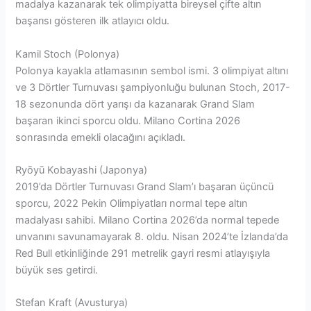
madalya kazanarak tek olimpiyatta bireysel çifte altın
başarısı gösteren ilk atlayıcı oldu.
Kamil Stoch (Polonya)
Polonya kayakla atlamasının sembol ismi. 3 olimpiyat altını
ve 3 Dörtler Turnuvası şampiyonluğu bulunan Stoch, 2017-
18 sezonunda dört yarışı da kazanarak Grand Slam
başaran ikinci sporcu oldu. Milano Cortina 2026
sonrasında emekli olacağını açıkladı.
Ryōyū Kobayashi (Japonya)
2019’da Dörtler Turnuvası Grand Slam’ı başaran üçüncü
sporcu, 2022 Pekin Olimpiyatları normal tepe altın
madalyası sahibi. Milano Cortina 2026’da normal tepede
unvanını savunamayarak 8. oldu. Nisan 2024’te İzlanda’da
Red Bull etkinliğinde 291 metrelik gayri resmi atlayışıyla
büyük ses getirdi.
Stefan Kraft (Avusturya)