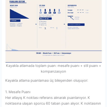
Kayakla atlamada toplam puan: mesafe puanı + stil puanı +
kompanzasyon
Kayakla atlama puanlaması üç bileşenden oluşuyor:
1. Mesafe Puanı
Her atlayış K noktası referans alınarak puanlanıyor. K
noktasına ulaşan sporcu 60 taban puan alıyor. K noktasının