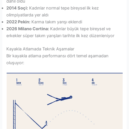
dahil oldu
2014 Soçi:
Kadınlar normal tepe bireysel ilk kez
olimpiyatlarda yer aldı
2022 Pekin:
Karma takım yarışı eklendi
2026 Milano Cortina:
Kadınlar büyük tepe bireysel ve
erkekler süper takım yarışları tarihte ilk kez düzenleniyor
Kayakla Atlamada Teknik Aşamalar
Bir kayakla atlama performansı dört temel aşamadan
oluşuyor: