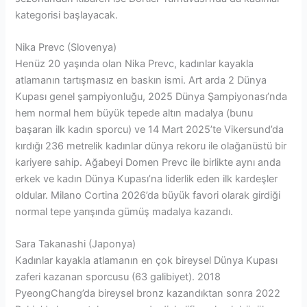
kategorisi başlayacak.
Nika Prevc (Slovenya)
Henüz 20 yaşında olan Nika Prevc, kadınlar kayakla
atlamanın tartışmasız en baskın ismi. Art arda 2 Dünya
Kupası genel şampiyonluğu, 2025 Dünya Şampiyonası’nda
hem normal hem büyük tepede altın madalya (bunu
başaran ilk kadın sporcu) ve 14 Mart 2025’te Vikersund’da
kırdığı 236 metrelik kadınlar dünya rekoru ile olağanüstü bir
kariyere sahip. Ağabeyi Domen Prevc ile birlikte aynı anda
erkek ve kadın Dünya Kupası’na liderlik eden ilk kardeşler
oldular. Milano Cortina 2026’da büyük favori olarak girdiği
normal tepe yarışında gümüş madalya kazandı.
Sara Takanashi (Japonya)
Kadınlar kayakla atlamanın en çok bireysel Dünya Kupası
zaferi kazanan sporcusu (63 galibiyet). 2018
PyeongChang’da bireysel bronz kazandıktan sonra 2022