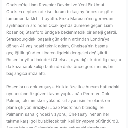
Chelsea’de Liam Rosenior Devrimi ve Yeni Bir Umut
Chelsea cephesinde ise durum birkaç ay öncesine göre
tamamen farklı bir boyutta. Enzo Maresca’nın görevden
ayrılmasının ardından Ocak ayında dümene geçen Liam
Rosenior, Stamford Bridge’e beklenmedik bir enerji getirdi.
Strasbourg’daki başarılı günlerinin ardından Londra’ya
dönen 41 yaşındaki teknik adam, Chelsea’nin başına
geçtiği ilk günden itibaren ligdeki dengeleri değiştirdi.
Rosenior yönetimindeki Chelsea, oynadığı ilk dört lig maçını
da kazanarak kulüp tarihinde daha önce görülmemiş bir
başlangıca imza attı.
Rosenior’un dokunuşuyla birlikte özellikle hücum hattındaki
oyuncuların özgüveni tavan yaptı. João Pedro ve Cole
Palmer, takımın skor yükünü sırtlayan isimler olarak ön
plana çıkıyor. Brezilyalı João Pedro’nun bitiriciliği ile
Palmer’ın saha içindeki vizyonu, Chelsea’yi her an her
takıma karşı gol bulabilecek tehlikeli bir yapıya büründürdü.