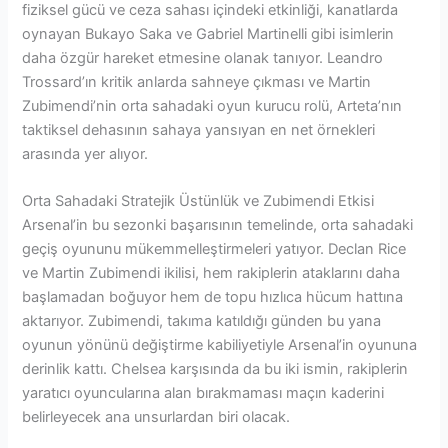
fiziksel gücü ve ceza sahası içindeki etkinliği, kanatlarda
oynayan Bukayo Saka ve Gabriel Martinelli gibi isimlerin
daha özgür hareket etmesine olanak tanıyor. Leandro
Trossard’ın kritik anlarda sahneye çıkması ve Martin
Zubimendi’nin orta sahadaki oyun kurucu rolü, Arteta’nın
taktiksel dehasının sahaya yansıyan en net örnekleri
arasında yer alıyor.
Orta Sahadaki Stratejik Üstünlük ve Zubimendi Etkisi
Arsenal’in bu sezonki başarısının temelinde, orta sahadaki
geçiş oyununu mükemmelleştirmeleri yatıyor. Declan Rice
ve Martin Zubimendi ikilisi, hem rakiplerin ataklarını daha
başlamadan boğuyor hem de topu hızlıca hücum hattına
aktarıyor. Zubimendi, takıma katıldığı günden bu yana
oyunun yönünü değiştirme kabiliyetiyle Arsenal’in oyununa
derinlik kattı. Chelsea karşısında da bu iki ismin, rakiplerin
yaratıcı oyuncularına alan bırakmaması maçın kaderini
belirleyecek ana unsurlardan biri olacak.