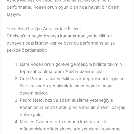
Ayrıca Moisés Caicedo’nun orta sahadaki dominant
performansı, Rosenior’un oyun planında hayati bir önem
taşıyor.
Yükselen Grafiğin Arkasındaki İsimler
Chelsea’nin beşinci sıraya kadar tırmanışında kilit rol
oynayan bazı istatistikler ve oyuncu performansları şu
şekilde özetlenebilir:
Liam Rosenior’un göreve gelmesiyle birlikte takımın
topa sahip olma oranı %58’in üzerine çıktı.
Cole Palmer, asist ve kilit pas kategorilerinde ligin en
üst sıralarında yer alarak takımın beyni olmaya
devam ediyor.
Pedro Neto, hızı ve adam eksiltme yeteneğiyle
Rosenior’un kontra atak planlarının en önemli parçası
haline geldi.
Moisés Caicedo, orta sahada kazanılan ikili
mücadelelerde ligin zirvesinde yer alarak savunma