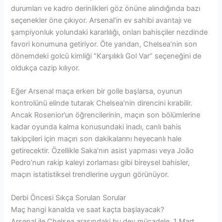
durumları ve kadro derinlikleri göz önüne alındığında bazı
seçenekler öne çıkıyor. Arsenal’in ev sahibi avantajı ve
şampiyonluk yolundaki kararlılığı, onları bahisçiler nezdinde
favori konumuna getiriyor. Öte yandan, Chelsea’nin son
dönemdeki golcü kimliği “Karşılıklı Gol Var” seçeneğini de
oldukça cazip kılıyor.
Eğer Arsenal maça erken bir golle başlarsa, oyunun
kontrolünü elinde tutarak Chelsea’nin direncini kırabilir.
Ancak Rosenior’un öğrencilerinin, maçın son bölümlerine
kadar oyunda kalma konusundaki inadı, canlı bahis
takipçileri için maçın son dakikalarını heyecanlı hale
getirecektir. Özellikle Saka’nın asist yapması veya João
Pedro’nun rakip kaleyi zorlaması gibi bireysel bahisler,
maçın istatistiksel trendlerine uygun görünüyor.
Derbi Öncesi Sıkça Sorulan Sorular
Maç hangi kanalda ve saat kaçta başlayacak?
Arsenal ile Chelsea arasındaki bu dev mücadele, 1 Mart