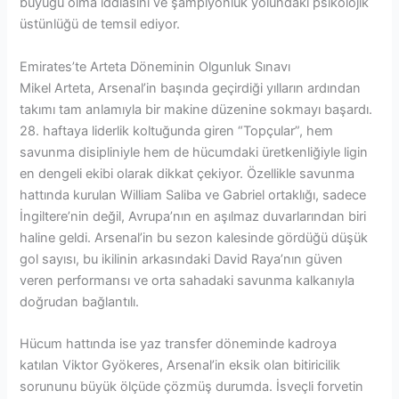
büyüğü olma iddiasını ve şampiyonluk yolundaki psikolojik
üstünlüğü de temsil ediyor.
Emirates’te Arteta Döneminin Olgunluk Sınavı
Mikel Arteta, Arsenal’in başında geçirdiği yılların ardından
takımı tam anlamıyla bir makine düzenine sokmayı başardı.
28. haftaya liderlik koltuğunda giren “Topçular”, hem
savunma disipliniyle hem de hücumdaki üretkenliğiyle ligin
en dengeli ekibi olarak dikkat çekiyor. Özellikle savunma
hattında kurulan William Saliba ve Gabriel ortaklığı, sadece
İngiltere’nin değil, Avrupa’nın en aşılmaz duvarlarından biri
haline geldi. Arsenal’in bu sezon kalesinde gördüğü düşük
gol sayısı, bu ikilinin arkasındaki David Raya’nın güven
veren performansı ve orta sahadaki savunma kalkanıyla
doğrudan bağlantılı.
Hücum hattında ise yaz transfer döneminde kadroya
katılan Viktor Gyökeres, Arsenal’in eksik olan bitiricilik
sorununu büyük ölçüde çözmüş durumda. İsveçli forvetin