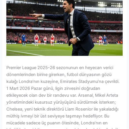
Premier League 2025-26 sezonunun en heyecan verici
dönemlerinden birine girerken, futbol dünyasının gözü
kulağı Londra’nın kuzeyine, Emirates Stadyumu’na çevrildi.
1 Mart 2026 Pazar günü, ligin zirvesini doğrudan
etkileyecek olan dev bir randevu var. Arsenal, Mikel Arteta
yönetimindeki kusursuz yürüyüşünü sürdürmek isterken;
Chelsea, yeni teknik direktörü Liam Rosenior ile yakaladığı
müthiş ivmeyi bir üst seviyeye taşımayı hedefliyor. Bu
mücadele sadece üç puanın ötesinde, Londra’nın en