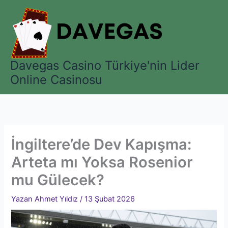
İçeriğe
atla
Davegas Casino Türkiye'nin Lider
Online Casinosu
İngiltere’de Dev Kapışma:
Arteta mı Yoksa Rosenior
mu Gülecek?
Yazan
Ahmet Yıldız
/
13 Şubat 2026