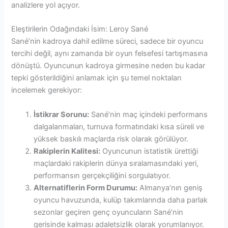
analizlere yol açıyor.
Eleştirilerin Odağındaki İsim: Leroy Sané
Sané’nin kadroya dahil edilme süreci, sadece bir oyuncu
tercihi değil, aynı zamanda bir oyun felsefesi tartışmasına
dönüştü. Oyuncunun kadroya girmesine neden bu kadar
tepki gösterildiğini anlamak için şu temel noktaları
incelemek gerekiyor:
İstikrar Sorunu:
Sané’nin maç içindeki performans
dalgalanmaları, turnuva formatındaki kısa süreli ve
yüksek baskılı maçlarda risk olarak görülüyor.
Rakiplerin Kalitesi:
Oyuncunun istatistik ürettiği
maçlardaki rakiplerin dünya sıralamasındaki yeri,
performansın gerçekçiliğini sorgulatıyor.
Alternatiflerin Form Durumu:
Almanya’nın geniş
oyuncu havuzunda, kulüp takımlarında daha parlak
sezonlar geçiren genç oyuncuların Sané’nin
gerisinde kalması adaletsizlik olarak yorumlanıyor.