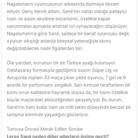
Nagelsmann oyuncusunun arkasında durmaya devam
ediyor. Genç teknik adam, Sané’nin sahip olduğu patlayıcı
hızın ve adam eksiltme becerisinin, özellikle kapalı
savunmaları açmakta anahtar rol oynayacağını düşünüyor.
Nagelsmann’a göre Sané, sadece bir kanat oyuncusu değil,
oyunun sıkıştığı anlarda bireysel yeteneğiyle skoru
değiştirebilecek nadir figürlerden biri.
Öte yandan, konunun bir de Türkiye ayağı bulunuyor.
Galatasaray formasıyla geçtiğimiz sezon Süper Lig ve
Avrupa’da toplam 43 maça çıkan yıldız oyuncu, 7 gol ve 9
asistlik bir performans sergiledi. Sarı-kırmızılı taraftarların bir
kısmı onun kalitesine hayranlık duysa da, bir kısmı özellikle
büyük maçlardaki etkisizliğinden şikayetçiydi. Bu durum,
Sané’nin hem kulüp hem de milli takım düzeyinde benzer bir
tartışma ikliminde yaşadığını gösteriyor.
Turnuva Öncesi Merak Edilen Sorular
Leroy Sané neden diğer adayların önüne geçti?