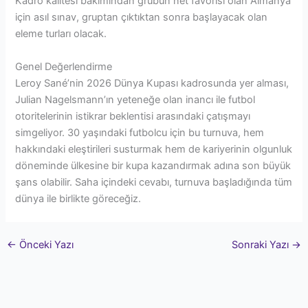
Kadro kalitesi bakımından grubun net favorisi olan Almanya
için asıl sınav, gruptan çıktıktan sonra başlayacak olan
eleme turları olacak.
Genel Değerlendirme
Leroy Sané’nin 2026 Dünya Kupası kadrosunda yer alması,
Julian Nagelsmann’ın yeteneğe olan inancı ile futbol
otoritelerinin istikrar beklentisi arasındaki çatışmayı
simgeliyor. 30 yaşındaki futbolcu için bu turnuva, hem
hakkındaki eleştirileri susturmak hem de kariyerinin olgunluk
döneminde ülkesine bir kupa kazandırmak adına son büyük
şans olabilir. Saha içindeki cevabı, turnuva başladığında tüm
dünya ile birlikte göreceğiz.
←
Önceki Yazı
Sonraki Yazı
→