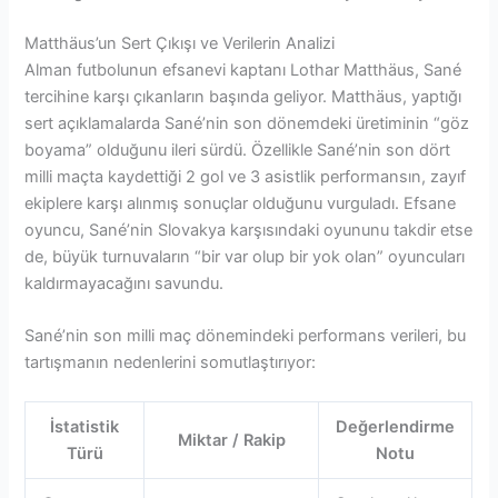
Matthäus’un Sert Çıkışı ve Verilerin Analizi
Alman futbolunun efsanevi kaptanı Lothar Matthäus, Sané
tercihine karşı çıkanların başında geliyor. Matthäus, yaptığı
sert açıklamalarda Sané’nin son dönemdeki üretiminin “göz
boyama” olduğunu ileri sürdü. Özellikle Sané’nin son dört
milli maçta kaydettiği 2 gol ve 3 asistlik performansın, zayıf
ekiplere karşı alınmış sonuçlar olduğunu vurguladı. Efsane
oyuncu, Sané’nin Slovakya karşısındaki oyununu takdir etse
de, büyük turnuvaların “bir var olup bir yok olan” oyuncuları
kaldırmayacağını savundu.
Sané’nin son milli maç dönemindeki performans verileri, bu
tartışmanın nedenlerini somutlaştırıyor:
İstatistik
Değerlendirme
Miktar / Rakip
Türü
Notu