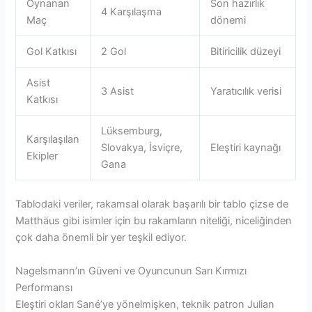
Oynanan
Son hazırlık
4 Karşılaşma
Maç
dönemi
Gol Katkısı
2 Gol
Bitiricilik düzeyi
Asist
3 Asist
Yaratıcılık verisi
Katkısı
Lüksemburg,
Karşılaşılan
Slovakya, İsviçre,
Eleştiri kaynağı
Ekipler
Gana
Tablodaki veriler, rakamsal olarak başarılı bir tablo çizse de
Matthäus gibi isimler için bu rakamların niteliği, niceliğinden
çok daha önemli bir yer teşkil ediyor.
Nagelsmann’ın Güveni ve Oyuncunun Sarı Kırmızı
Performansı
Eleştiri okları Sané’ye yönelmişken, teknik patron Julian