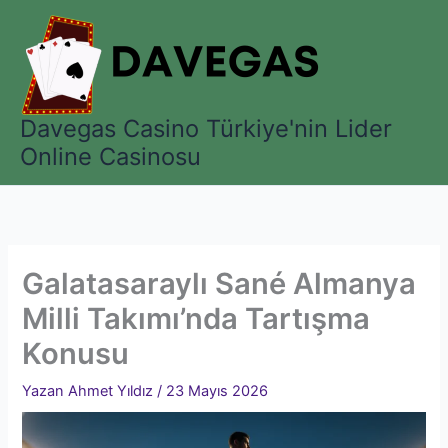
İçeriğe
atla
Davegas Casino Türkiye'nin Lider
Online Casinosu
Galatasaraylı Sané Almanya
Milli Takımı’nda Tartışma
Konusu
Yazan
Ahmet Yıldız
/
23 Mayıs 2026