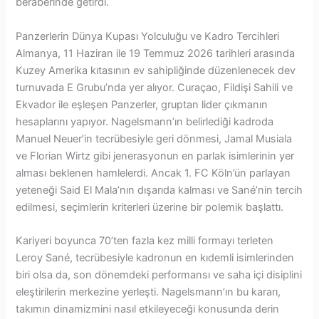
beraberinde getirdi.
Panzerlerin Dünya Kupası Yolculuğu ve Kadro Tercihleri
Almanya, 11 Haziran ile 19 Temmuz 2026 tarihleri arasında
Kuzey Amerika kıtasının ev sahipliğinde düzenlenecek dev
turnuvada E Grubu’nda yer alıyor. Curaçao, Fildişi Sahili ve
Ekvador ile eşleşen Panzerler, gruptan lider çıkmanın
hesaplarını yapıyor. Nagelsmann’ın belirlediği kadroda
Manuel Neuer’in tecrübesiyle geri dönmesi, Jamal Musiala
ve Florian Wirtz gibi jenerasyonun en parlak isimlerinin yer
alması beklenen hamlelerdi. Ancak 1. FC Köln’ün parlayan
yeteneği Said El Mala’nın dışarıda kalması ve Sané’nin tercih
edilmesi, seçimlerin kriterleri üzerine bir polemik başlattı.
Kariyeri boyunca 70’ten fazla kez milli formayı terleten
Leroy Sané, tecrübesiyle kadronun en kıdemli isimlerinden
biri olsa da, son dönemdeki performansı ve saha içi disiplini
eleştirilerin merkezine yerleşti. Nagelsmann’ın bu kararı,
takımın dinamizmini nasıl etkileyeceği konusunda derin