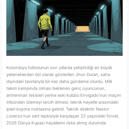
Kolombiya futbolunun son yıllarda yetiştirdiği en büyük
yeteneklerden biri olarak gösterilen Jhon Duran, saha
dışındaki tavırlarıyla bir kez daha gündeme oturdu. Milli
takım kampında olması beklenen genç oyuncunun,
antrenman tesisleri yerine eski kulübü Envigado’nun maçını
tribünden izlemeyi tercih etmesi, teknik heyetle arasındaki
ipleri kopma noktasına getirdi. Teknik direktör Nestor
Lorenzo’nun sert tepkisiyle karşılaşan 22 yaşındaki forvet,
2026 Dünya Kupası hayallerini riske atmış durumda.