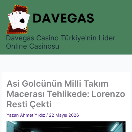
İçeriğe
atla
Davegas Casino Türkiye'nin Lider
Online Casinosu
Asi Golcünün Milli Takım
Macerası Tehlikede: Lorenzo
Resti Çekti
Yazan
Ahmet Yıldız
/
22 Mayıs 2026