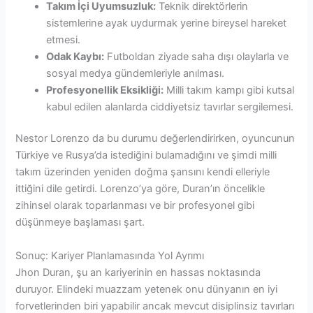
Takım İçi Uyumsuzluk:
Teknik direktörlerin
sistemlerine ayak uydurmak yerine bireysel hareket
etmesi.
Odak Kaybı:
Futboldan ziyade saha dışı olaylarla ve
sosyal medya gündemleriyle anılması.
Profesyonellik Eksikliği:
Milli takım kampı gibi kutsal
kabul edilen alanlarda ciddiyetsiz tavırlar sergilemesi.
Nestor Lorenzo da bu durumu değerlendirirken, oyuncunun
Türkiye ve Rusya’da istediğini bulamadığını ve şimdi milli
takım üzerinden yeniden doğma şansını kendi elleriyle
ittiğini dile getirdi. Lorenzo’ya göre, Duran’ın öncelikle
zihinsel olarak toparlanması ve bir profesyonel gibi
düşünmeye başlaması şart.
Sonuç: Kariyer Planlamasında Yol Ayrımı
Jhon Duran, şu an kariyerinin en hassas noktasında
duruyor. Elindeki muazzam yetenek onu dünyanın en iyi
forvetlerinden biri yapabilir ancak mevcut disiplinsiz tavırları