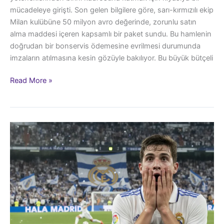
mücadeleye girişti. Son gelen bilgilere göre, sarı-kırmızılı ekip
Milan kulübüne 50 milyon avro değerinde, zorunlu satın
alma maddesi içeren kapsamlı bir paket sundu. Bu hamlenin
doğrudan bir bonservis ödemesine evrilmesi durumunda
imzaların atılmasına kesin gözüyle bakılıyor. Bu büyük bütçeli
Portekizli
Read More »
Yıldız
İçin
İstanbul’da
Görülmemiş
Kapışma