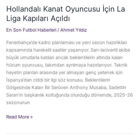
Hollandalı Kanat Oyuncusu İçin La
Liga Kapıları Açıldı
En Son Futbol Haberleri
/
Ahmet Yıldız
Fenerbahçe’de kadro planlaması ve yeni sezon hazırlıkları
kapsamında hareketli saatler yaşanıyor. Sarı-lacivertli ekibe
büyük umutlarla katılan ancak beklentilerin altında kalan
hücum oyuncusu, takımdan ayrılmaya hazırlanıyor. Teknik
heyetin planları arasında yer almayan genç yetenek için
İspanya’dan ciddi bir ilgi söz konusu. Beklentilerin
Gölgesinde Kalan Bir Serüven Anthony Musaba, Sadettin
Saran’ın başkanlık koltuğunda oturduğu dönemde, 2025-26
sezonunun
Hollandalı
Read More »
Kanat
Oyuncusu
İçin