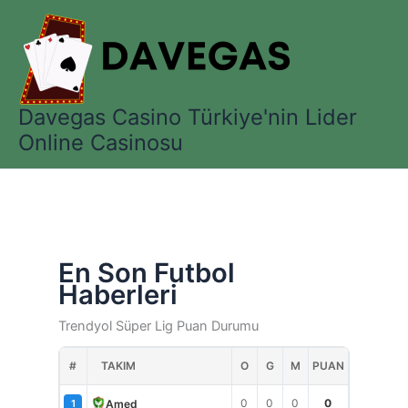
İçeriğe
atla
Davegas Casino Türkiye'nin Lider
Online Casinosu
En Son Futbol
Haberleri
Trendyol Süper Lig Puan Durumu
#
TAKIM
O
G
M
PUAN
0
0
0
0
Amed
1