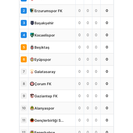
0
0
0
0
Erzurumspor FK
2
0
0
0
0
Başakşehir
3
0
0
0
0
Kocaelispor
4
0
0
0
0
Beşiktaş
5
0
0
0
0
Eyüpspor
6
0
0
0
0
Galatasaray
7
0
0
0
0
Çorum FK
8
0
0
0
0
Gaziantep FK
9
0
0
0
0
Alanyaspor
10
0
0
0
0
Gençlerbirliği S.K.
11
0
0
0
0
Fenerbahçe
12