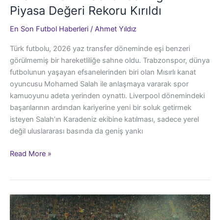
Piyasa Değeri Rekoru Kırıldı
En Son Futbol Haberleri
/
Ahmet Yıldız
Türk futbolu, 2026 yaz transfer döneminde eşi benzeri
görülmemiş bir hareketliliğe sahne oldu. Trabzonspor, dünya
futbolunun yaşayan efsanelerinden biri olan Mısırlı kanat
oyuncusu Mohamed Salah ile anlaşmaya vararak spor
kamuoyunu adeta yerinden oynattı. Liverpool dönemindeki
başarılarının ardından kariyerine yeni bir soluk getirmek
isteyen Salah’ın Karadeniz ekibine katılması, sadece yerel
değil uluslararası basında da geniş yankı
Mısırlı
Read More »
Yıldız
Trabzon’da:
Ligin
Piyasa
Değeri