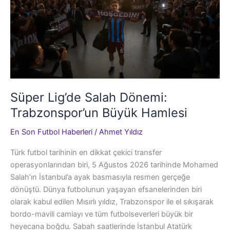
Süper Lig’de Salah Dönemi:
Trabzonspor’un Büyük Hamlesi
En Son Futbol Haberleri
/
Ahmet Yıldız
Türk futbol tarihinin en dikkat çekici transfer
operasyonlarından biri, 5 Ağustos 2026 tarihinde Mohamed
Salah’ın İstanbul’a ayak basmasıyla resmen gerçeğe
dönüştü. Dünya futbolunun yaşayan efsanelerinden biri
olarak kabul edilen Mısırlı yıldız, Trabzonspor ile el sıkışarak
bordo-mavili camiayı ve tüm futbolseverleri büyük bir
heyecana boğdu. Sabah saatlerinde İstanbul Atatürk