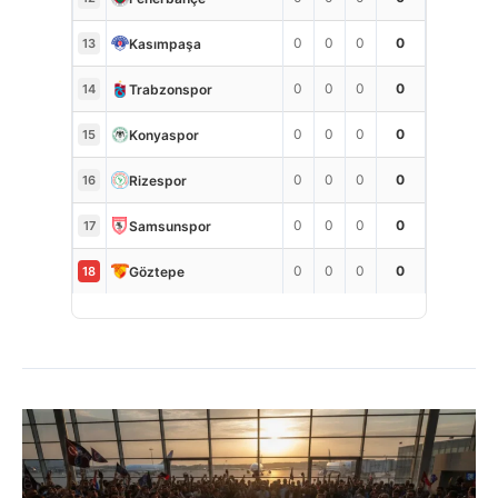
0
0
0
0
Kasımpaşa
13
0
0
0
0
Trabzonspor
14
0
0
0
0
Konyaspor
15
0
0
0
0
Rizespor
16
0
0
0
0
Samsunspor
17
0
0
0
0
Göztepe
18