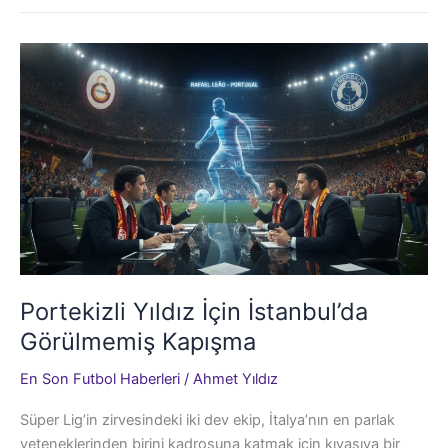
Piyasasında
Fırsat
Bekleyen
Kritik
Rol
Oyuncuları
Portekizli Yıldız İçin İstanbul’da
Görülmemiş Kapışma
En Son Futbol Haberleri
/
Ahmet Yıldız
Süper Lig’in zirvesindeki iki dev ekip, İtalya’nın en parlak
yeteneklerinden birini kadrosuna katmak için kıyasıya bir