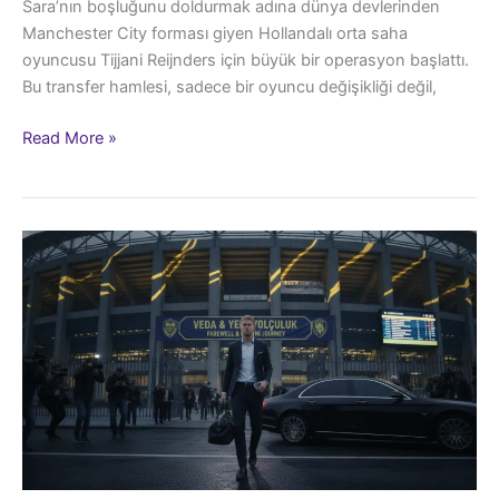
Sara’nın boşluğunu doldurmak adına dünya devlerinden
Manchester City forması giyen Hollandalı orta saha
oyuncusu Tijjani Reijnders için büyük bir operasyon başlattı.
Bu transfer hamlesi, sadece bir oyuncu değişikliği değil,
Galatasaray’ın
Read More »
Orta
Saha
Operasyonu:
Tijjani
Reijnders
Dosyası