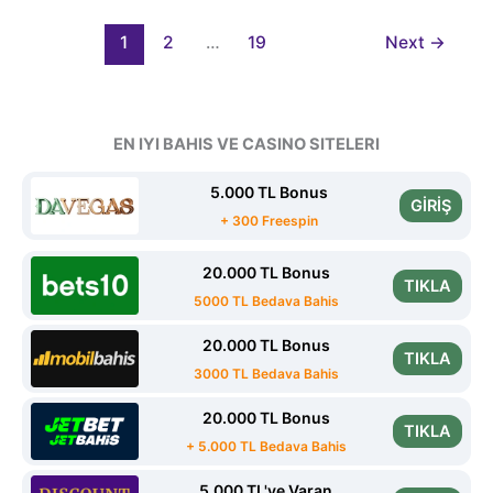
Ayrılık:
Performansı
1
2
…
19
Next
→
Üzdü
EN IYI BAHIS VE CASINO SITELERI
5.000 TL Bonus
GİRİŞ
+ 300 Freespin
20.000 TL Bonus
TIKLA
5000 TL Bedava Bahis
20.000 TL Bonus
TIKLA
3000 TL Bedava Bahis
20.000 TL Bonus
TIKLA
+ 5.000 TL Bedava Bahis
5.000 TL'ye Varan