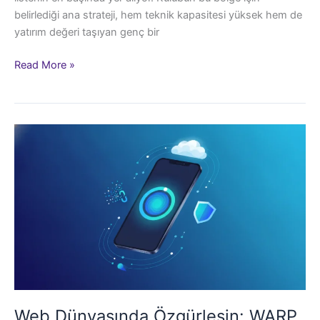
belirlediği ana strateji, hem teknik kapasitesi yüksek hem de
yatırım değeri taşıyan genç bir
Aslan’ın
Read More »
Orta
Saha
Planı:
Batrakov
mu
yoksa
Mora
mı?
Web Dünyasında Özgürleşin: WARP