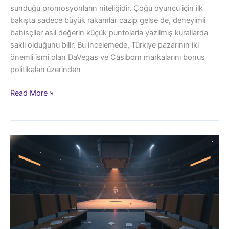
sunduğu promosyonların niteliğidir. Çoğu oyuncu için ilk
bakışta sadece büyük rakamlar cazip gelse de, deneyimli
bahisçiler asıl değerin küçük puntolarla yazılmış kurallarda
saklı olduğunu bilir. Bu incelemede, Türkiye pazarının iki
önemli ismi olan DaVegas ve Casibom markalarını bonus
politikaları üzerinden
DaVegas
Read More »
ve
Casibom
Promosyonları:
Hangisi
Daha
Kazançlı?