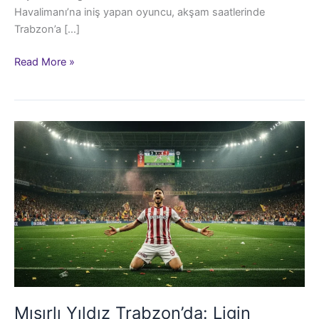
Havalimanı’na iniş yapan oyuncu, akşam saatlerinde
Trabzon’a […]
Süper
Read More »
Lig’de
Salah
Dönemi:
Trabzonspor’un
Büyük
Hamlesi
Mısırlı Yıldız Trabzon’da: Ligin