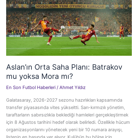
Rekoru
Kırıldı
Aslan’ın Orta Saha Planı: Batrakov
mu yoksa Mora mı?
En Son Futbol Haberleri
/
Ahmet Yıldız
Galatasaray, 2026-2027 sezonu hazırlıkları kapsamında
transfer piyasasında vites yükseltti. Sarı-kırmızılı yönetim,
taraftarların sabırsızlıkla beklediği hamleleri gerçekleştirmek
için 8 Ağustos tarihini hedef olarak belirledi. Özellikle hücum
organizasyonlarını yönetecek yeni bir 10 numara arayışı,
listenin en başında yer alıyor. Kulübün bu bölge için