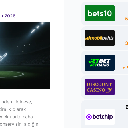
an 2026
5
3
+ 
erinden Udinese,
ralık olarak
nekli orta saha
nservisini aldığını