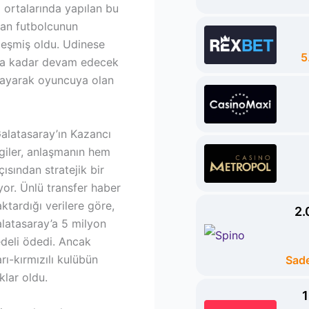
ortalarında yapılan bu
lyan futbolcunun
nleşmiş oldu. Udinese
5
lına kadar devam edecek
layarak oyuncuya olan
alatasaray’ın Kazancı
lgiler, anlaşmanın hem
sından stratejik bir
or. Ünlü transfer haber
tardığı verilere göre,
2.
Galatasaray’a 5 milyon
edeli ödedi. Ancak
rı-kırmızılı kulübün
Sade
klar oldu.
1