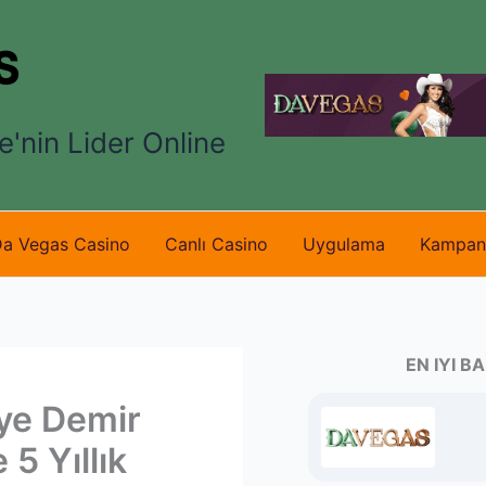
'nin Lider Online
a Vegas Casino
Canlı Casino
Uygulama
Kampan
EN IYI B
ye Demir
 5 Yıllık