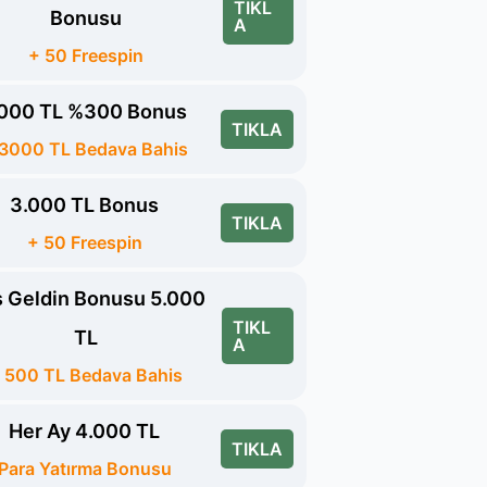
TIKL
Bonusu
A
+ 50 Freespin
000 TL %300 Bonus
TIKLA
 3000 TL Bedava Bahis
3.000 TL Bonus
TIKLA
+ 50 Freespin
 Geldin Bonusu 5.000
TIKL
TL
A
 500 TL Bedava Bahis
Her Ay 4.000 TL
TIKLA
Para Yatırma Bonusu