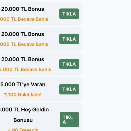
20.000 TL Bonus
TIKLA
000 TL Bedava Bahis
20.000 TL Bonus
TIKLA
000 TL Bedava Bahis
20.000 TL Bonus
TIKLA
5.000 TL Bedava Bahis
5.000 TL'ye Varan
TIKLA
%100 Nakit İade!
6.000 TL Hoş Geldin
TIKL
Bonusu
A
+ 80 Freespin