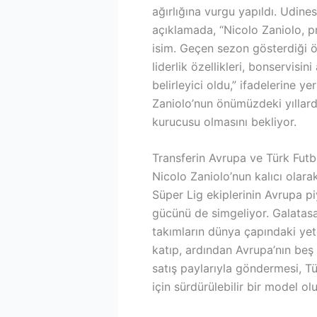
ağırlığına vurgu yapıldı. Udin
açıklamada, “Nicolo Zaniolo, pro
isim. Geçen sezon gösterdiği 
liderlik özellikleri, bonservisi
belirleyici oldu,” ifadelerine yer
Zaniolo’nun önümüzdeki yıllar
kurucusu olmasını bekliyor.
Transferin Avrupa ve Türk Futbo
Nicolo Zaniolo’nun kalıcı olara
Süper Lig ekiplerinin Avrupa pi
gücünü de simgeliyor. Galatas
takımların dünya çapındaki ye
katıp, ardından Avrupa’nın beş
satış paylarıyla göndermesi, T
için sürdürülebilir bir model ol