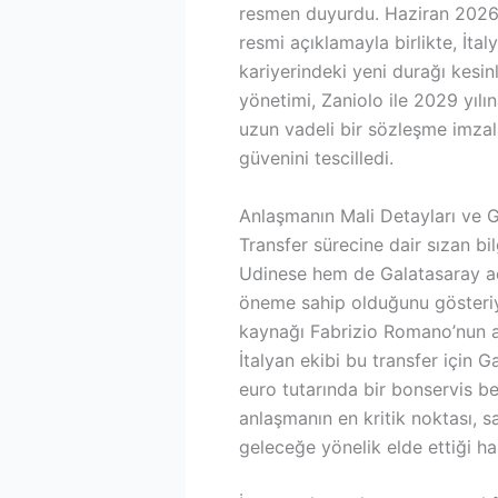
resmen duyurdu. Haziran 2026 
resmi açıklamayla birlikte, İta
kariyerindeki yeni durağı kesi
yönetimi, Zaniolo ile 2029 yı
uzun vadeli bir sözleşme imza
güvenini tescilledi.
Anlaşmanın Mali Detayları ve G
Transfer sürecine dair sızan bi
Udinese hem de Galatasaray açı
öneme sahip olduğunu gösteriy
kaynağı Fabrizio Romano’nun ak
İtalyan ekibi bu transfer için 
euro tutarında bir bonservis b
anlaşmanın en kritik noktası, sa
geleceğe yönelik elde ettiği ha