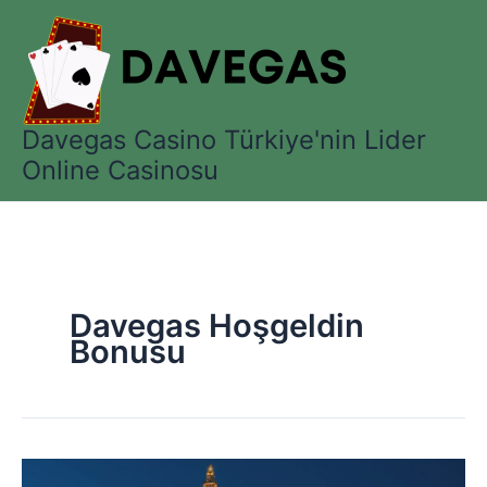
İçeriğe
atla
Davegas Casino Türkiye'nin Lider
Online Casinosu
Davegas Hoşgeldin
Bonusu