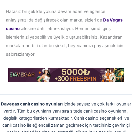
Hatasız bir şekilde yoluna devam eden ve eğlence
anlayışınızı da değiştirecek olan marka, sizleri de
Da Vegas
casino
ailesine dahil etmek istiyor. Hemen şimdi giriş
işlemlerinizi yapabilir ve üyelik oluşturabilirsiniz. Kazandıran
markalardan biri olan bu şirket, heyecanınızı paylaşmak için
sabırsızlanıyor
Davegas canlı casino oyunları
içinde sayısız ve çok farklı oyunlar
vardır
.
Tüm bu oyunların yanı sıra sitede canlı casino oyunlarını,
değişik kategorilerden kurmaktadır. Canlı casino seçenekleri ve
canlı casino ile eğlenceli zaman geçirmek için tercihiniz çevrimiçi