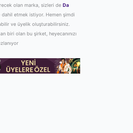
irecek olan marka, sizleri de
Da
e dahil etmek istiyor. Hemen şimdi
bilir ve üyelik oluşturabilirsiniz.
n biri olan bu şirket, heyecanınızı
ızlanıyor