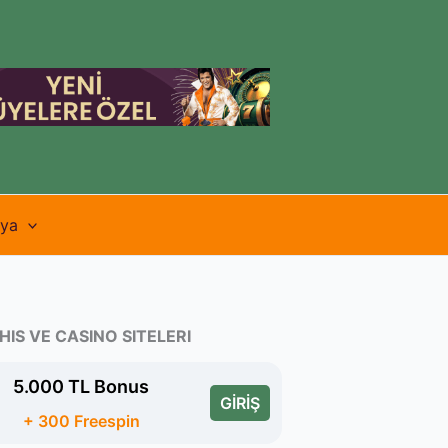
ya
AHIS VE CASINO SITELERI
5.000 TL Bonus
GİRİŞ
+ 300 Freespin