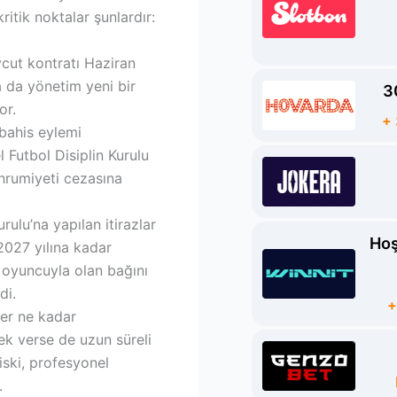
ritik noktalar şunlardır:
ut kontratı Haziran
 da yönetim yeni bir
3
or.
+
bahis eylemi
 Futbol Disiplin Kurulu
hrumiyeti cezasına
ulu’na yapılan itirazlar
Hoş
027 yılına kadar
 oyuncuyla olan bağını
di.
+
er ne kadar
k verse de uzun süreli
ski, profesyonel
.