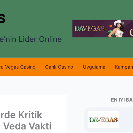
'nin Lider Online
a Vegas Casino
Canlı Casino
Uygulama
Kampan
EN IYI B
erde Kritik
e Veda Vakti