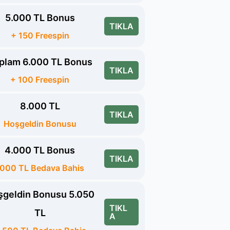
5.000 TL Bonus
TIKLA
+ 150 Freespin
plam 6.000 TL Bonus
TIKLA
+ 100 Freespin
8.000 TL
TIKLA
Hoşgeldin Bonusu
4.000 TL Bonus
TIKLA
1000 TL Bedava Bahis
şgeldin Bonusu 5.050
TIKL
TL
A