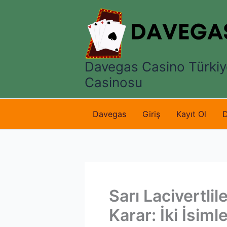
İçeriğe
atla
Davegas Casino Türkiye
Casinosu
Davegas
Giriş
Kayıt Ol
D
Sarı Lacivertlil
Karar: İki İsiml