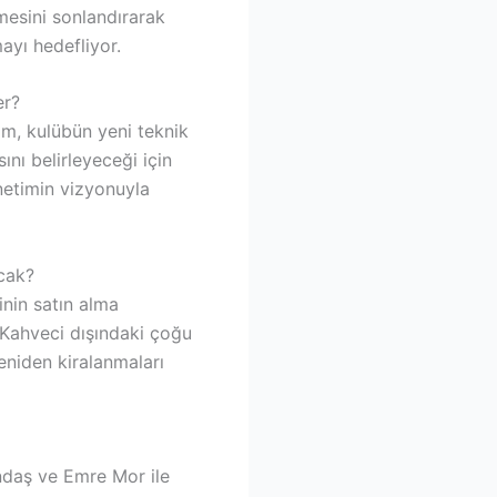
esini sonlandırarak
yı hedefliyor.
er?
m, kulübün yeni teknik
nı belirleyeceği için
netimin vizyonuyla
cak?
inin satın alma
 Kahveci dışındaki çoğu
yeniden kiralanmaları
daş ve Emre Mor ile