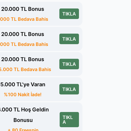
20.000 TL Bonus
TIKLA
000 TL Bedava Bahis
20.000 TL Bonus
TIKLA
000 TL Bedava Bahis
20.000 TL Bonus
TIKLA
5.000 TL Bedava Bahis
5.000 TL'ye Varan
TIKLA
%100 Nakit İade!
6.000 TL Hoş Geldin
TIKL
Bonusu
A
+ 80 Freespin