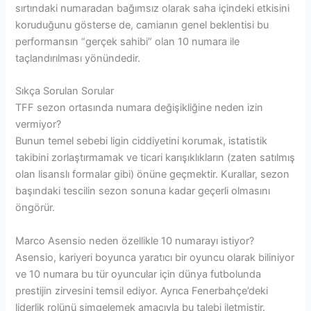
sırtındaki numaradan bağımsız olarak saha içindeki etkisini
koruduğunu gösterse de, camianın genel beklentisi bu
performansın “gerçek sahibi” olan 10 numara ile
taçlandırılması yönündedir.
Sıkça Sorulan Sorular
TFF sezon ortasında numara değişikliğine neden izin
vermiyor?
Bunun temel sebebi ligin ciddiyetini korumak, istatistik
takibini zorlaştırmamak ve ticari karışıklıkların (zaten satılmış
olan lisanslı formalar gibi) önüne geçmektir. Kurallar, sezon
başındaki tescilin sezon sonuna kadar geçerli olmasını
öngörür.
Marco Asensio neden özellikle 10 numarayı istiyor?
Asensio, kariyeri boyunca yaratıcı bir oyuncu olarak biliniyor
ve 10 numara bu tür oyuncular için dünya futbolunda
prestijin zirvesini temsil ediyor. Ayrıca Fenerbahçe’deki
liderlik rolünü simgelemek amacıyla bu talebi iletmiştir.