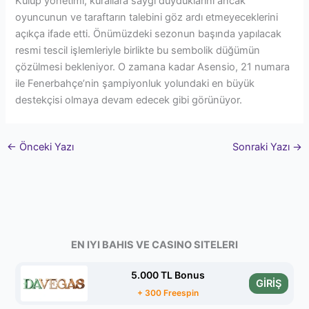
Kulüp yönetimi, kurallara saygı duyduklarını ancak
oyuncunun ve taraftarın talebini göz ardı etmeyeceklerini
açıkça ifade etti. Önümüzdeki sezonun başında yapılacak
resmi tescil işlemleriyle birlikte bu sembolik düğümün
çözülmesi bekleniyor. O zamana kadar Asensio, 21 numara
ile Fenerbahçe’nin şampiyonluk yolundaki en büyük
destekçisi olmaya devam edecek gibi görünüyor.
←
Önceki Yazı
Sonraki Yazı
→
EN IYI BAHIS VE CASINO SITELERI
5.000 TL Bonus
GİRİŞ
+ 300 Freespin