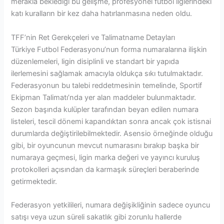
merakla beklediği bu gelişme, profesyonel futbol liglerindeki
katı kuralların bir kez daha hatırlanmasına neden oldu.
TFF’nin Ret Gerekçeleri ve Talimatname Detayları
Türkiye Futbol Federasyonu’nun forma numaralarına ilişkin
düzenlemeleri, ligin disiplinli ve standart bir yapıda
ilerlemesini sağlamak amacıyla oldukça sıkı tutulmaktadır.
Federasyonun bu talebi reddetmesinin temelinde, Sportif
Ekipman Talimatı’nda yer alan maddeler bulunmaktadır.
Sezon başında kulüpler tarafından beyan edilen numara
listeleri, tescil dönemi kapandıktan sonra ancak çok istisnai
durumlarda değiştirilebilmektedir. Asensio örneğinde olduğu
gibi, bir oyuncunun mevcut numarasını bırakıp başka bir
numaraya geçmesi, ligin marka değeri ve yayıncı kuruluş
protokolleri açısından da karmaşık süreçleri beraberinde
getirmektedir.
Federasyon yetkilileri, numara değişikliğinin sadece oyuncu
satışı veya uzun süreli sakatlık gibi zorunlu hallerde