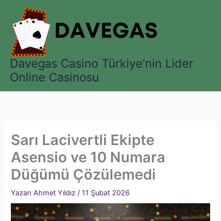
İçeriğe
atla
Davegas Casino Türkiye'nin Lider
Online Casinosu
Sarı Lacivertli Ekipte
Asensio ve 10 Numara
Düğümü Çözülemedi
Yazan
Ahmet Yıldız
/
11 Şubat 2026