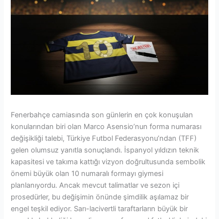
Fenerbahçe camiasında son günlerin en çok konuşulan
konularından biri olan Marco Asensio’nun forma numarası
değişikliği talebi, Türkiye Futbol Federasyonu’ndan (TFF)
gelen olumsuz yanıtla sonuçlandı. İspanyol yıldızın teknik
kapasitesi ve takıma kattığı vizyon doğrultusunda sembolik
önemi büyük olan 10 numaralı formayı giymesi
planlanıyordu. Ancak mevcut talimatlar ve sezon içi
prosedürler, bu değişimin önünde şimdilik aşılamaz bir
engel teşkil ediyor. Sarı-lacivertli taraftarların büyük bir