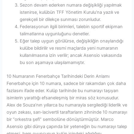
Sezon devam ederken numara değişikliği yapılmak
istenirse, kulübün TFF Yönetim Kurulu’na yazılı ve
gerekçeli bir dilekçe sunması zorunludur.
Federasyonun ilgili birimleri, talebin sportif ekipman
talimatlarına uygunluğunu denetler.
Eğer talep uygun görülürse, değişikliğin onaylandığı
kulübe bildirilir ve resmi maçlarda yeni numaranın
kullanılmasına izin verilir; ancak Asensio vakasında
bu son aşamaya ulaşılamamıştır.
10 Numaranın Fenerbahçe Tarihindeki Derin Anlamı
Fenerbahçe için 10 numara, sadece bir rakamdan çok daha
fazlasını ifade eder. Kulüp tarihinde bu numarayı taşıyan
isimlerin yarattığı efsaneleşmiş bir miras söz konusudur.
Alex de Souza’nın yıllarca bu numarayla sergilediği liderlik ve
oyun zekası, sarı-lacivertli taraftarların zihninde 10 numarayı
bir “orkestra şefi” sembolüne dönüştürmüştür. Marco
Asensio gibi dünya çapında bir yeteneğin bu numarayı talep
etmesi, hem oyuncunun kulüp içindeki ağırlığını