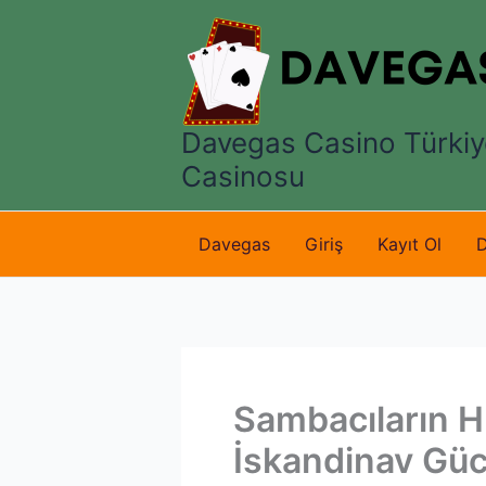
İçeriğe
atla
Davegas Casino Türkiye
Casinosu
Davegas
Giriş
Kayıt Ol
D
Sambacıların H
İskandinav Gü