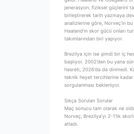
jenerasyon, fiziksel güçlerini ta
birleştirerek tarih yazmaya de
analizlerine göre, Norveç’in b
Haaland’ın skor gücü onları tur
takımlarından biri yapıyor.
Brezilya için ise şimdi bir iç 
başlıyor. 2002’den bu yana sü
hasreti, 2026’da da dinmedi. 
teknik heyet tercihlerine kadar
sorgulanması bekleniyor.
Sıkça Sorulan Sorular
Maç sonucu tam olarak ne old
Norveç, Brezilya’yı 2-1’lik sko
atladı.