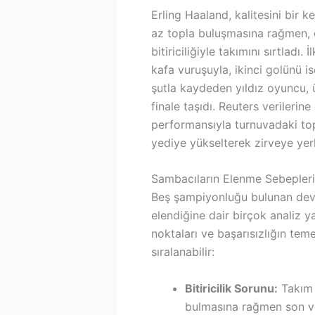
Erling Haaland, kalitesini bir k
az topla buluşmasına rağmen, 
bitiriciliğiyle takımını sırtladı. 
kafa vuruşuyla, ikinci golünü i
şutla kaydeden yıldız oyuncu, ü
finale taşıdı. Reuters verilerin
performansıyla turnuvadaki top
yediye yükselterek zirveye yerl
Sambacıların Elenme Sebepleri
Beş şampiyonluğu bulunan dev
elendiğine dair birçok analiz ya
noktaları ve başarısızlığın teme
sıralanabilir:
Bitiricilik Sorunu:
Takım 
bulmasına rağmen son vur