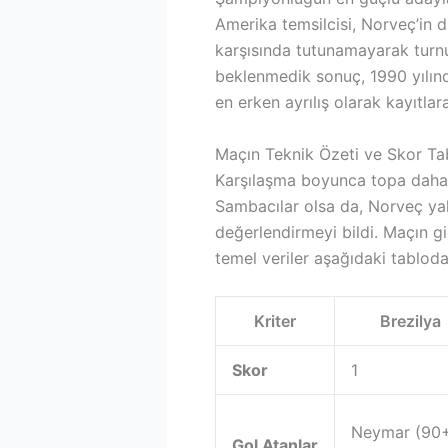
Amerika temsilcisi, Norveç’in di
karşısında tutunamayarak turn
beklenmedik sonuç, 1990 yılı
en erken ayrılış olarak kayıtlara
Maçın Teknik Özeti ve Skor Ta
Karşılaşma boyunca topa daha 
Sambacılar olsa da, Norveç yaka
değerlendirmeyi bildi. Maçın gid
temel veriler aşağıdaki tabloda
Kriter
Brezilya
Skor
1
Neymar (90
Gol Atanlar