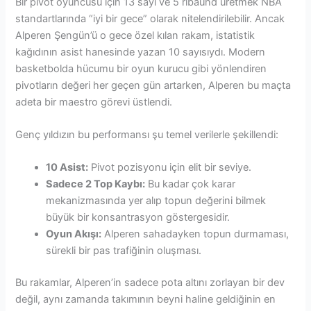
Bir pivot oyuncusu için 13 sayı ve 5 ribaund üretmek NBA
standartlarında “iyi bir gece” olarak nitelendirilebilir. Ancak
Alperen Şengün’ü o gece özel kılan rakam, istatistik
kağıdının asist hanesinde yazan 10 sayısıydı. Modern
basketbolda hücumu bir oyun kurucu gibi yönlendiren
pivotların değeri her geçen gün artarken, Alperen bu maçta
adeta bir maestro görevi üstlendi.
Genç yıldızın bu performansı şu temel verilerle şekillendi:
10 Asist:
Pivot pozisyonu için elit bir seviye.
Sadece 2 Top Kaybı:
Bu kadar çok karar
mekanizmasında yer alıp topun değerini bilmek
büyük bir konsantrasyon göstergesidir.
Oyun Akışı:
Alperen sahadayken topun durmaması,
sürekli bir pas trafiğinin oluşması.
Bu rakamlar, Alperen’in sadece pota altını zorlayan bir dev
değil, aynı zamanda takımının beyni haline geldiğinin en