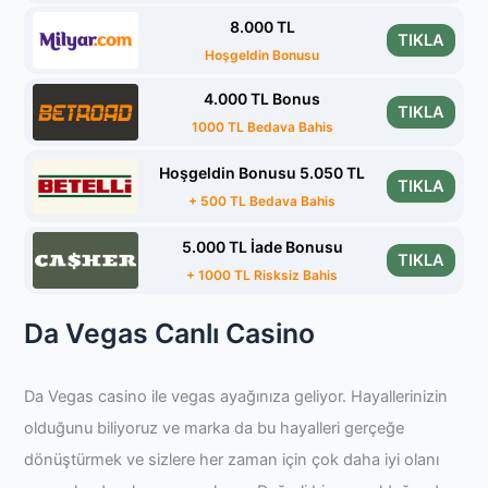
8.000 TL
TIKLA
Hoşgeldin Bonusu
4.000 TL Bonus
TIKLA
1000 TL Bedava Bahis
Hoşgeldin Bonusu 5.050 TL
TIKLA
+ 500 TL Bedava Bahis
5.000 TL İade Bonusu
TIKLA
+ 1000 TL Risksiz Bahis
Da Vegas Canlı Casino
Da Vegas casino ile vegas ayağınıza geliyor. Hayallerinizin
olduğunu biliyoruz ve marka da bu hayalleri gerçeğe
dönüştürmek ve sizlere her zaman için çok daha iyi olanı