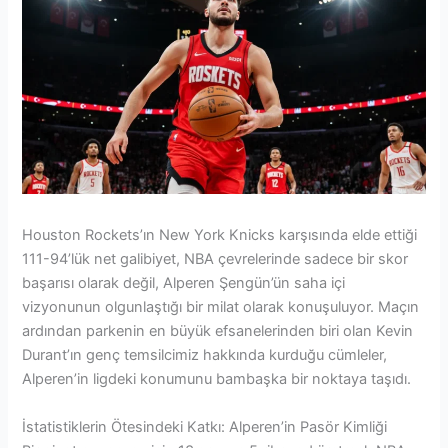
Houston Rockets’ın New York Knicks karşısında elde ettiği
111-94’lük net galibiyet, NBA çevrelerinde sadece bir skor
başarısı olarak değil, Alperen Şengün’ün saha içi
vizyonunun olgunlaştığı bir milat olarak konuşuluyor. Maçın
ardından parkenin en büyük efsanelerinden biri olan Kevin
Durant’ın genç temsilcimiz hakkında kurduğu cümleler,
Alperen’in ligdeki konumunu bambaşka bir noktaya taşıdı.
İstatistiklerin Ötesindeki Katkı: Alperen’in Pasör Kimliği