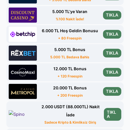
5.000 TL'ye Varan
TIKLA
%100 Nakit İade!
6.000 TL Hoş Geldin Bonusu
TIKLA
+ 80 Freespin
5.000 TL Bonus
TIKLA
5.000 TL Bedava Bahis
12.000 TL Bonus
TIKLA
+ 120 Freespin
20.000 TL Bonus
TIKLA
+ 200 Freespin
2.000 USDT (88.000TL) Nakit
TIKL
İade
A
Sadece Kripto & Kimliksiz Giriş