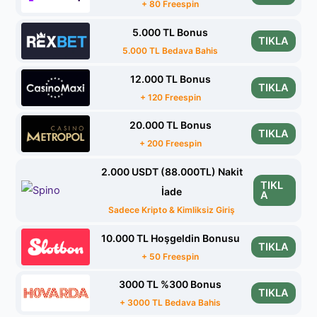
+ 80 Freespin
5.000 TL Bonus
TIKLA
5.000 TL Bedava Bahis
12.000 TL Bonus
TIKLA
+ 120 Freespin
20.000 TL Bonus
TIKLA
+ 200 Freespin
2.000 USDT (88.000TL) Nakit
TIKL
İade
A
Sadece Kripto & Kimliksiz Giriş
10.000 TL Hoşgeldin Bonusu
TIKLA
+ 50 Freespin
3000 TL %300 Bonus
TIKLA
+ 3000 TL Bedava Bahis