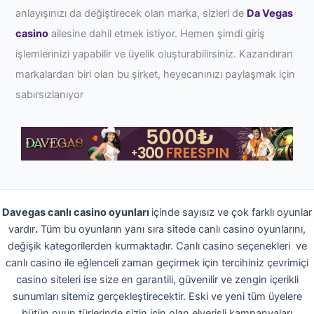
anlayışınızı da değiştirecek olan marka, sizleri de
Da Vegas
casino
ailesine dahil etmek istiyor. Hemen şimdi giriş
işlemlerinizi yapabilir ve üyelik oluşturabilirsiniz. Kazandıran
markalardan biri olan bu şirket, heyecanınızı paylaşmak için
sabırsızlanıyor
Davegas canlı casino oyunları
içinde sayısız ve çok farklı oyunlar
vardır
.
Tüm bu oyunların yanı sıra sitede canlı casino oyunlarını,
değişik kategorilerden kurmaktadır. Canlı casino seçenekleri ve
canlı casino ile eğlenceli zaman geçirmek için tercihiniz çevrimiçi
casino siteleri ise size en garantili, güvenilir ve zengin içerikli
sunumları sitemiz gerçekleştirecektir. Eski ve yeni tüm üyelere
bütün oyun türlerinde sizin için olan elverişli kampanyaları