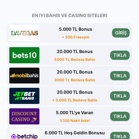
EN IYI BAHIS VE CASINO SITELERI
5.000 TL Bonus
GİRİŞ
+ 300 Freespin
20.000 TL Bonus
TIKLA
5000 TL Bedava Bahis
20.000 TL Bonus
TIKLA
3000 TL Bedava Bahis
20.000 TL Bonus
TIKLA
+ 5.000 TL Bedava Bahis
5.000 TL'ye Varan
TIKLA
%100 Nakit İade!
6.000 TL Hoş Geldin Bonusu
TIKLA