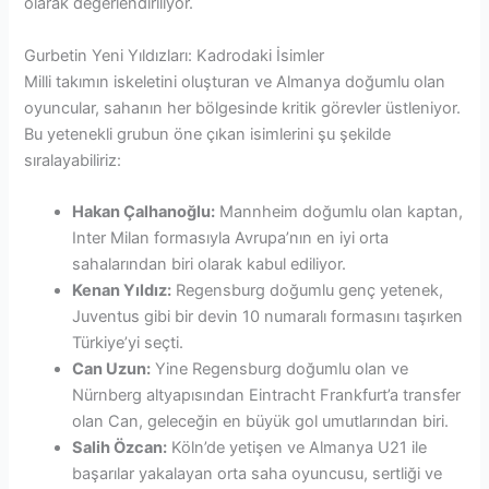
olarak değerlendiriliyor.
Gurbetin Yeni Yıldızları: Kadrodaki İsimler
Milli takımın iskeletini oluşturan ve Almanya doğumlu olan
oyuncular, sahanın her bölgesinde kritik görevler üstleniyor.
Bu yetenekli grubun öne çıkan isimlerini şu şekilde
sıralayabiliriz:
Hakan Çalhanoğlu:
Mannheim doğumlu olan kaptan,
Inter Milan formasıyla Avrupa’nın en iyi orta
sahalarından biri olarak kabul ediliyor.
Kenan Yıldız:
Regensburg doğumlu genç yetenek,
Juventus gibi bir devin 10 numaralı formasını taşırken
Türkiye’yi seçti.
Can Uzun:
Yine Regensburg doğumlu olan ve
Nürnberg altyapısından Eintracht Frankfurt’a transfer
olan Can, geleceğin en büyük gol umutlarından biri.
Salih Özcan:
Köln’de yetişen ve Almanya U21 ile
başarılar yakalayan orta saha oyuncusu, sertliği ve