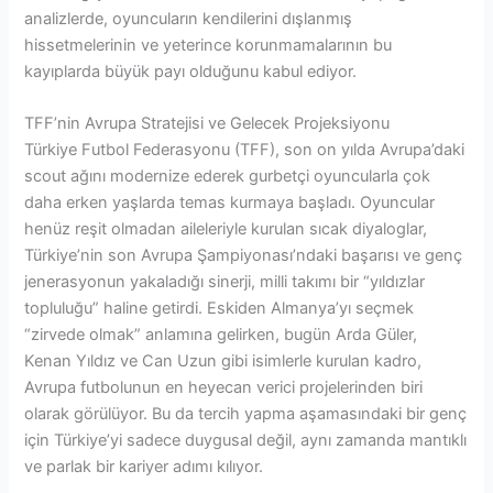
analizlerde, oyuncuların kendilerini dışlanmış
hissetmelerinin ve yeterince korunmamalarının bu
kayıplarda büyük payı olduğunu kabul ediyor.
TFF’nin Avrupa Stratejisi ve Gelecek Projeksiyonu
Türkiye Futbol Federasyonu (TFF), son on yılda Avrupa’daki
scout ağını modernize ederek gurbetçi oyuncularla çok
daha erken yaşlarda temas kurmaya başladı. Oyuncular
henüz reşit olmadan aileleriyle kurulan sıcak diyaloglar,
Türkiye’nin son Avrupa Şampiyonası’ndaki başarısı ve genç
jenerasyonun yakaladığı sinerji, milli takımı bir “yıldızlar
topluluğu” haline getirdi. Eskiden Almanya’yı seçmek
“zirvede olmak” anlamına gelirken, bugün Arda Güler,
Kenan Yıldız ve Can Uzun gibi isimlerle kurulan kadro,
Avrupa futbolunun en heyecan verici projelerinden biri
olarak görülüyor. Bu da tercih yapma aşamasındaki bir genç
için Türkiye’yi sadece duygusal değil, aynı zamanda mantıklı
ve parlak bir kariyer adımı kılıyor.