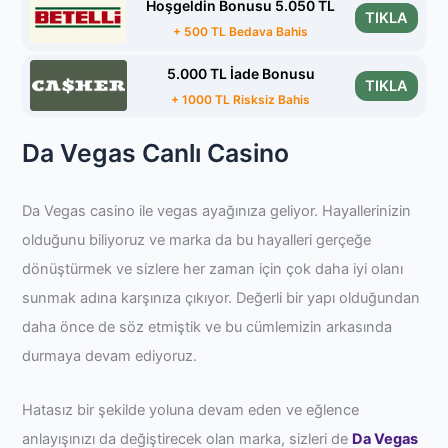
Hoşgeldin Bonusu 5.050 TL
TIKLA
+ 500 TL Bedava Bahis
5.000 TL İade Bonusu
TIKLA
+ 1000 TL Risksiz Bahis
Da Vegas Canlı Casino
Da Vegas casino ile vegas ayağınıza geliyor. Hayallerinizin
olduğunu biliyoruz ve marka da bu hayalleri gerçeğe
dönüştürmek ve sizlere her zaman için çok daha iyi olanı
sunmak adına karşınıza çıkıyor. Değerli bir yapı olduğundan
daha önce de söz etmiştik ve bu cümlemizin arkasında
durmaya devam ediyoruz.
Hatasız bir şekilde yoluna devam eden ve eğlence
anlayışınızı da değiştirecek olan marka, sizleri de
Da Vegas