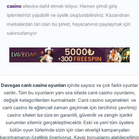
casino
ailesine dahil etmek istiyor. Hemen şimdi giriş
işlemlerinizi yapabilir ve üyelik oluşturabilirsiniz. Kazandıran
markalardan biri olan bu şirket, heyecanınızı paylaşmak için
sabırsızlanıyor
Davegas canlı casino oyunları
içinde sayısız ve çok farklı oyunlar
vardır
.
Tüm bu oyunların yanı sıra sitede canlı casino oyunlarını,
değişik kategorilerden kurmaktadır. Canlı casino seçenekleri ve
canlı casino ile eğlenceli zaman geçirmek için tercihiniz çevrimiçi
casino siteleri ise size en garantili, güvenilir ve zengin içerikli
sunumları sitemiz gerçekleştirecektir. Eski ve yeni tüm üyelere
bütün oyun türlerinde sizin için olan elverişli kampanyaları
kaçırmamanızı özellikle öneriyoruz. Kayıp bonuslarını alabileceğiniz