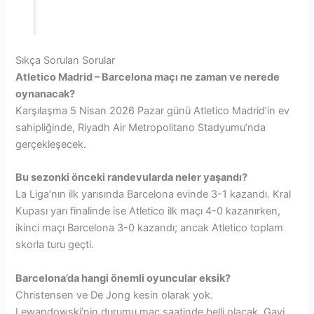
Sıkça Sorulan Sorular
Atletico Madrid – Barcelona maçı ne zaman ve nerede
oynanacak?
Karşılaşma 5 Nisan 2026 Pazar günü Atletico Madrid’in ev
sahipliğinde, Riyadh Air Metropolitano Stadyumu’nda
gerçekleşecek.
Bu sezonki önceki randevularda neler yaşandı?
La Liga’nın ilk yarısında Barcelona evinde 3-1 kazandı. Kral
Kupası yarı finalinde ise Atletico ilk maçı 4-0 kazanırken,
ikinci maçı Barcelona 3-0 kazandı; ancak Atletico toplam
skorla turu geçti.
Barcelona’da hangi önemli oyuncular eksik?
Christensen ve De Jong kesin olarak yok.
Lewandowski’nin durumu maç saatinde belli olacak, Gavi