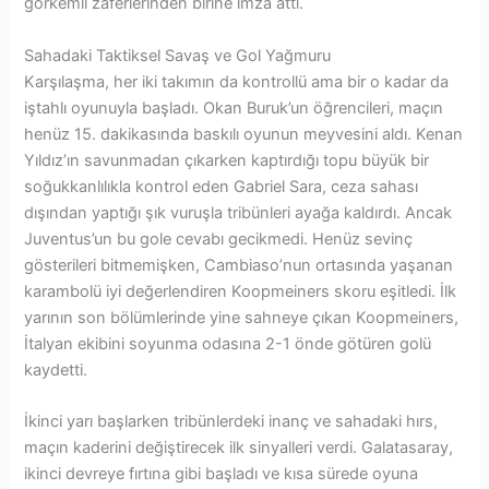
görkemli zaferlerinden birine imza attı.
Sahadaki Taktiksel Savaş ve Gol Yağmuru
Karşılaşma, her iki takımın da kontrollü ama bir o kadar da
iştahlı oyunuyla başladı. Okan Buruk’un öğrencileri, maçın
henüz 15. dakikasında baskılı oyunun meyvesini aldı. Kenan
Yıldız’ın savunmadan çıkarken kaptırdığı topu büyük bir
soğukkanlılıkla kontrol eden Gabriel Sara, ceza sahası
dışından yaptığı şık vuruşla tribünleri ayağa kaldırdı. Ancak
Juventus’un bu gole cevabı gecikmedi. Henüz sevinç
gösterileri bitmemişken, Cambiaso’nun ortasında yaşanan
karambolü iyi değerlendiren Koopmeiners skoru eşitledi. İlk
yarının son bölümlerinde yine sahneye çıkan Koopmeiners,
İtalyan ekibini soyunma odasına 2-1 önde götüren golü
kaydetti.
İkinci yarı başlarken tribünlerdeki inanç ve sahadaki hırs,
maçın kaderini değiştirecek ilk sinyalleri verdi. Galatasaray,
ikinci devreye fırtına gibi başladı ve kısa sürede oyuna