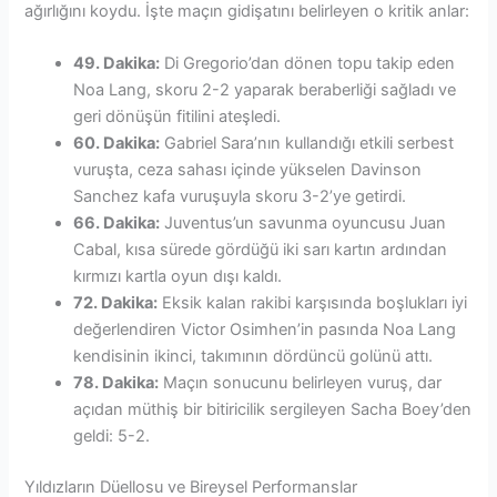
ağırlığını koydu. İşte maçın gidişatını belirleyen o kritik anlar:
49. Dakika:
Di Gregorio’dan dönen topu takip eden
Noa Lang, skoru 2-2 yaparak beraberliği sağladı ve
geri dönüşün fitilini ateşledi.
60. Dakika:
Gabriel Sara’nın kullandığı etkili serbest
vuruşta, ceza sahası içinde yükselen Davinson
Sanchez kafa vuruşuyla skoru 3-2’ye getirdi.
66. Dakika:
Juventus’un savunma oyuncusu Juan
Cabal, kısa sürede gördüğü iki sarı kartın ardından
kırmızı kartla oyun dışı kaldı.
72. Dakika:
Eksik kalan rakibi karşısında boşlukları iyi
değerlendiren Victor Osimhen’in pasında Noa Lang
kendisinin ikinci, takımının dördüncü golünü attı.
78. Dakika:
Maçın sonucunu belirleyen vuruş, dar
açıdan müthiş bir bitiricilik sergileyen Sacha Boey’den
geldi: 5-2.
Yıldızların Düellosu ve Bireysel Performanslar