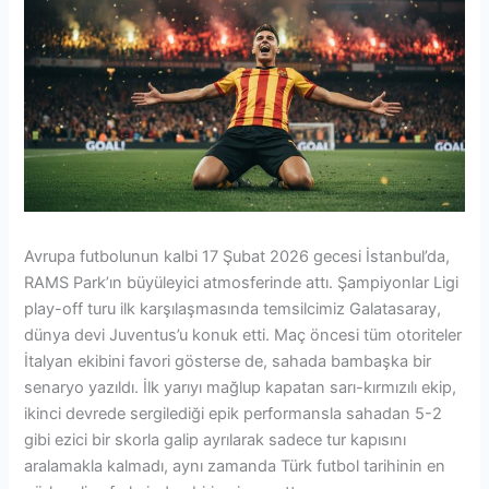
Avrupa futbolunun kalbi 17 Şubat 2026 gecesi İstanbul’da,
RAMS Park’ın büyüleyici atmosferinde attı. Şampiyonlar Ligi
play-off turu ilk karşılaşmasında temsilcimiz Galatasaray,
dünya devi Juventus’u konuk etti. Maç öncesi tüm otoriteler
İtalyan ekibini favori gösterse de, sahada bambaşka bir
senaryo yazıldı. İlk yarıyı mağlup kapatan sarı-kırmızılı ekip,
ikinci devrede sergilediği epik performansla sahadan 5-2
gibi ezici bir skorla galip ayrılarak sadece tur kapısını
aralamakla kalmadı, aynı zamanda Türk futbol tarihinin en