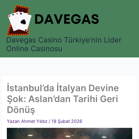
İçeriğe
atla
Davegas Casino Türkiye'nin Lider
Online Casinosu
İstanbul’da İtalyan Devine
Şok: Aslan’dan Tarihi Geri
Dönüş
Yazan
Ahmet Yıldız
/
18 Şubat 2026