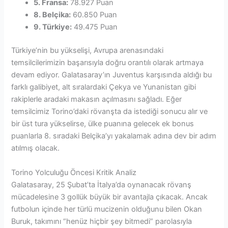
5. Fransa:
78.927 Puan
8. Belçika:
60.850 Puan
9. Türkiye:
49.475 Puan
Türkiye’nin bu yükselişi, Avrupa arenasındaki
temsilcilerimizin başarısıyla doğru orantılı olarak artmaya
devam ediyor. Galatasaray’ın Juventus karşısında aldığı bu
farklı galibiyet, alt sıralardaki Çekya ve Yunanistan gibi
rakiplerle aradaki makasın açılmasını sağladı. Eğer
temsilcimiz Torino’daki rövanşta da istediği sonucu alır ve
bir üst tura yükselirse, ülke puanına gelecek ek bonus
puanlarla 8. sıradaki Belçika’yı yakalamak adına dev bir adım
atılmış olacak.
Torino Yolculuğu Öncesi Kritik Analiz
Galatasaray, 25 Şubat’ta İtalya’da oynanacak rövanş
mücadelesine 3 gollük büyük bir avantajla çıkacak. Ancak
futbolun içinde her türlü mucizenin olduğunu bilen Okan
Buruk, takımını “henüz hiçbir şey bitmedi” parolasıyla