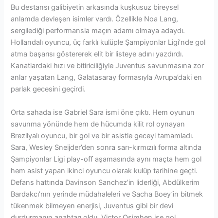
Bu destansı galibiyetin arkasında kuşkusuz bireysel
anlamda devleşen isimler vardı. Özellikle Noa Lang,
sergilediği performansla maçın adamı olmaya adaydı.
Hollandalı oyuncu, üç farklı kulüple Şampiyonlar Ligi’nde gol
atma başarısı göstererek elit bir listeye adını yazdırdı.
Kanatlardaki hızı ve bitiriciliğiyle Juventus savunmasına zor
anlar yaşatan Lang, Galatasaray formasıyla Avrupa’daki en
parlak gecesini geçirdi.
Orta sahada ise Gabriel Sara ismi öne çıktı. Hem oyunun
savunma yönünde hem de hücumda kilit rol oynayan
Brezilyalı oyuncu, bir gol ve bir asistle geceyi tamamladı.
Sara, Wesley Sneijder’den sonra sarı-kırmızılı forma altında
Şampiyonlar Ligi play-off aşamasında aynı maçta hem gol
hem asist yapan ikinci oyuncu olarak kulüp tarihine geçti.
Defans hattında Davinson Sanchez’in liderliği, Abdülkerim
Bardakcı’nın yerinde müdahaleleri ve Sacha Boey’in bitmek
tükenmek bilmeyen enerjisi, Juventus gibi bir devi
durdurmanın anahtarı oldu. Victor Osimhen ise gol