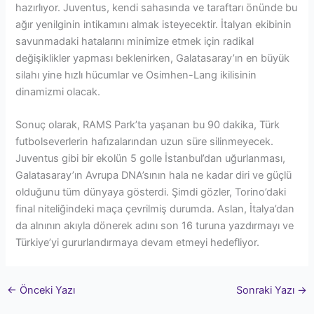
hazırlıyor. Juventus, kendi sahasında ve taraftarı önünde bu
ağır yenilginin intikamını almak isteyecektir. İtalyan ekibinin
savunmadaki hatalarını minimize etmek için radikal
değişiklikler yapması beklenirken, Galatasaray’ın en büyük
silahı yine hızlı hücumlar ve Osimhen-Lang ikilisinin
dinamizmi olacak.
Sonuç olarak, RAMS Park’ta yaşanan bu 90 dakika, Türk
futbolseverlerin hafızalarından uzun süre silinmeyecek.
Juventus gibi bir ekolün 5 golle İstanbul’dan uğurlanması,
Galatasaray’ın Avrupa DNA’sının hala ne kadar diri ve güçlü
olduğunu tüm dünyaya gösterdi. Şimdi gözler, Torino’daki
final niteliğindeki maça çevrilmiş durumda. Aslan, İtalya’dan
da alnının akıyla dönerek adını son 16 turuna yazdırmayı ve
Türkiye’yi gururlandırmaya devam etmeyi hedefliyor.
←
Önceki Yazı
Sonraki Yazı
→