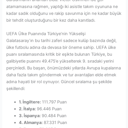
atamamasına rağmen, yaptığı iki asistle takım oyununa ne
kadar sadık olduğunu ve rakip savunma için ne kadar büyük
bir tehdit oluşturduğunu bir kez daha kanıtladı.
UEFA Ülke Puanında Türkiye’nin Yükselişi
Galatasaray’ın bu tarihi zaferi sadece kulüp bazında değil,
ülke futbolu adına da devasa bir öneme sahip. UEFA ülke
puanı sıralamasında kritik bir eşikte bulunan Türkiye, bu
galibiyetle puanını 49.475’e yükselterek 9. sıradaki yerini
perçinledi. Bu başarı, önümüzdeki yıllarda Avrupa kupalarına
daha fazla takım göndermek ve tur avantajları elde etmek
adına hayati bir rol oynuyor. Güncel sıralama şu şekilde
şekillendi:
1. İngiltere:
111.797 Puan
2. İtalya:
96.446 Puan
3. İspanya:
90.484 Puan
4. Almanya:
87.331 Puan