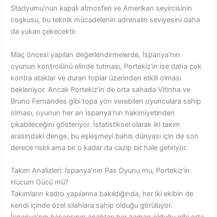
Stadyumu’nun kapalı atmosferi ve Amerikan seyircisinin
coşkusu, bu teknik mücadelenin adrenalin seviyesini daha
da yukarı çekecektir.
Maç öncesi yapılan değerlendirmelerde, İspanya’nın
oyunun kontrolünü elinde tutması, Portekiz’in ise daha çok
kontra ataklar ve duran toplar üzerinden etkili olması
bekleniyor. Ancak Portekiz’in de orta sahada Vitinha ve
Bruno Fernandes gibi topa yön verebilen oyunculara sahip
olması, oyunun her an İspanya’nın hakimiyetinden
çıkabileceğini gösteriyor. İstatistiksel olarak iki takım
arasındaki denge, bu eşleşmeyi bahis dünyası için de son
derece riskli ama bir o kadar da cazip bir hale getiriyor.
Takım Analizleri: İspanya’nın Pas Oyunu mu, Portekiz’in
Hücum Gücü mü?
Takımların kadro yapılarına bakıldığında, her iki ekibin de
kendi içinde özel silahlara sahip olduğu görülüyor.