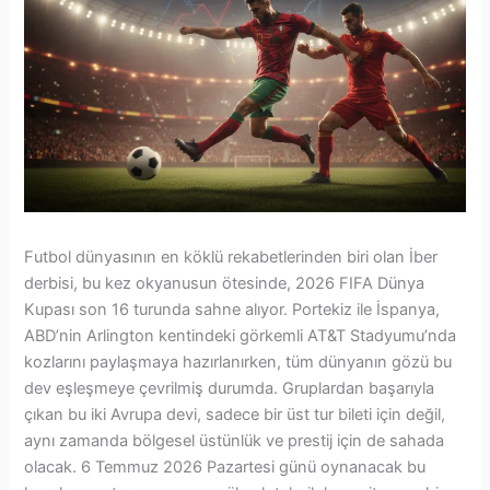
Futbol dünyasının en köklü rekabetlerinden biri olan İber
derbisi, bu kez okyanusun ötesinde, 2026 FIFA Dünya
Kupası son 16 turunda sahne alıyor. Portekiz ile İspanya,
ABD’nin Arlington kentindeki görkemli AT&T Stadyumu’nda
kozlarını paylaşmaya hazırlanırken, tüm dünyanın gözü bu
dev eşleşmeye çevrilmiş durumda. Gruplardan başarıyla
çıkan bu iki Avrupa devi, sadece bir üst tur bileti için değil,
aynı zamanda bölgesel üstünlük ve prestij için de sahada
olacak. 6 Temmuz 2026 Pazartesi günü oynanacak bu