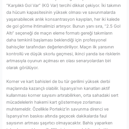
“Karşılıklı Gol Var” (KG Var) tercihi dikkat çekiyor. İki takımın
da hücum kapasitesinin yüksek olması ve savunmalarda
yaşanabilecek anlık konsantrasyon kayıpları, her iki kalede
de gol görme ihtimalimizi artırıyor. Bunun yanı sıra, “2.5 Gol
Altı” seçeneği de maçın eleme formatı gereği takımların
daha temkinli başlaması beklendiği için profesyonel
bahisçiler tarafından değerlendiriliyor. Maçın ilk yarısının
kontrollü ve düşük skorlu geçmesi, ikinci yarıda ise risklerin
artmasıyla oyunun açılması en olası senaryolardan biri
olarak görülüyor.
Korner ve kart bahisleri de bu tür gerilimi yüksek derbi
maçlarında kazançlı olabilir. İspanya’nın kanatları aktif
kullanması korner sayısını artırabilirken, orta sahadaki sert
mücadelelerin hakemi kart göstermeye zorlaması
muhtemeldir. Özellikle Portekiz’in savunma direnci ve
İspanya’nın baskısı altında geçecek dakikalarda faul
sayısının artması şaşırtıcı olmayacaktır. Bahis yaparken