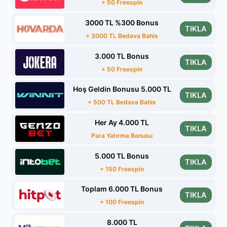
+ 50 Freespin
3000 TL %300 Bonus
TIKLA
+ 3000 TL Bedava Bahis
3.000 TL Bonus
TIKLA
+ 50 Freespin
Hoş Geldin Bonusu 5.000 TL
TIKLA
+ 500 TL Bedava Bahis
Her Ay 4.000 TL
TIKLA
Para Yatırma Bonusu
5.000 TL Bonus
TIKLA
+ 150 Freespin
Toplam 6.000 TL Bonus
TIKLA
+ 100 Freespin
8.000 TL