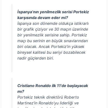
İspanya’nın yenilmezlik serisi Portekiz
karşısında devam eder mi?
İspanya son dönemde oldukça istikrarlı
bir grafik çiziyor ve 30 maçın üzerinde
bir yenilmezlik serisine sahip. Portekiz
maçı bu serinin en büyük sınavlarından
biri olacak. Ancak Portekiz’in yüksek
bireysel kalitesi bu seriyi bozabilecek
nadir güçlerden biri.
Cristiano Ronaldo ilk 11’de başlayacak
mı?
Portekiz teknik direktörü Roberto
Martinez’in Ronaldo’yu liderliği ve