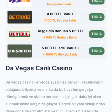
TIKLA
Hoşgeldin Bonusu
4.000 TL Bonus
TIKLA
1000 TL Bedava Bahis
Hoşgeldin Bonusu 5.050 TL
TIKLA
+ 500 TL Bedava Bahis
5.000 TL İade Bonusu
TIKLA
+ 1000 TL Risksiz Bahis
Da Vegas Canlı Casino
Da Vegas casino ile vegas ayağınıza geliyor. Hayallerinizin
olduğunu biliyoruz ve marka da bu hayalleri gerçeğe
dönüştürmek ve sizlere her zaman için çok daha iyi olanı
sunmak adına karşınıza çıkıyor. Değerli bir yapı olduğundan
daha önce de söz etmiştik ve bu cümlemizin arkasında