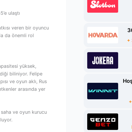
5’e ulaştı
tkısı veren bir oyuncu
3
a da önemli rol
+
pasitesi yüksek,
ği biliniyor. Felipe
Hoş
pısı ve oyun aklı, Rus
 etkenler arasında yer
+
 saha ve oyun kurucu
luyor.