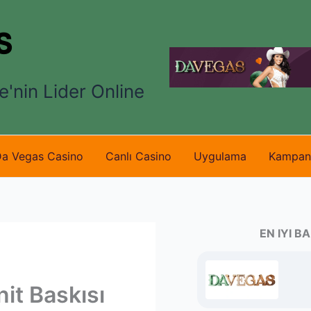
'nin Lider Online
a Vegas Casino
Canlı Casino
Uygulama
Kampan
EN IYI B
it Baskısı