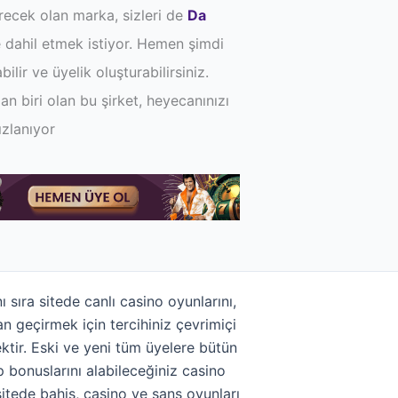
irecek olan marka, sizleri de
Da
e dahil etmek istiyor. Hemen şimdi
bilir ve üyelik oluşturabilirsiniz.
n biri olan bu şirket, heyecanınızı
ızlanıyor
sıra sitede canlı casino oyunlarını,
n geçirmek için tercihiniz çevrimiçi
cektir. Eski ve yeni tüm üyelere bütün
p bonuslarını alabileceğiniz casino
sitede bahis, casino ve şans oyunları