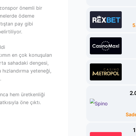
zonspor önemli bir
üşmelerde ödeme
tıştan pay gibi
5
irtiliyor.
ldi
kımın en çok konuşulan
Orta sahadaki dengesi,
 hızlandırma yeteneği,
.
2.
unca hem üretkenliği
tkısıyla öne çıktı.
Sade
1