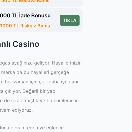
 500 TL Bedava Bahis
.000 TL İade Bonusu
TIKLA
 1000 TL Risksiz Bahis
nlı Casino
egas ayağınıza geliyor. Hayallerinizin
 marka da bu hayalleri gerçeğe
e her zaman için çok daha iyi olanı
 çıkıyor. Değerli bir yapı
 de söz etmiştik ve bu cümlemizin
evam ediyoruz.
yoluna devam eden ve eğlence