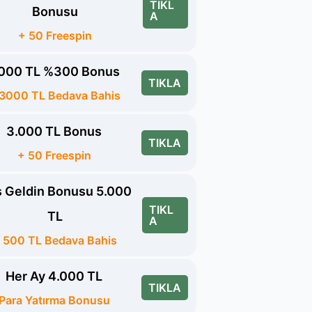
TIKL
Bonusu
A
+ 50 Freespin
000 TL %300 Bonus
TIKLA
 3000 TL Bedava Bahis
3.000 TL Bonus
TIKLA
+ 50 Freespin
 Geldin Bonusu 5.000
TIKL
TL
A
 500 TL Bedava Bahis
Her Ay 4.000 TL
TIKLA
Para Yatırma Bonusu