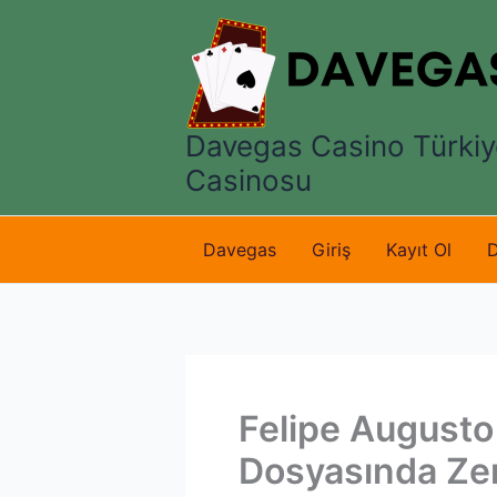
İçeriğe
atla
Davegas Casino Türkiye
Casinosu
Davegas
Giriş
Kayıt Ol
D
Felipe Augusto
Dosyasında Zen