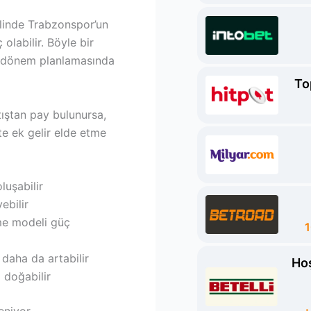
linde Trabzonspor’un
olabilir. Böyle bir
i dönem planlamasında
To
ıştan pay bulunursa,
te ek gelir elde etme
luşabilir
ebilir
me modeli güç
 daha da artabilir
Ho
i doğabilir