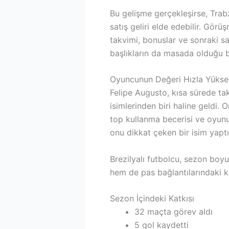
Bu gelişme gerçekleşirse, Trab
satış geliri elde edebilir. Gör
takvimi, bonuslar ve sonraki sa
başlıkların da masada olduğu bel
Oyuncunun Değeri Hızla Yükse
Felipe Augusto, kısa sürede ta
isimlerinden biri haline geldi. 
top kullanma becerisi ve oyunu
onu dikkat çeken bir isim yaptı
Brezilyalı futbolcu, sezon boy
hem de pas bağlantılarındaki ka
Sezon İçindeki Katkısı
32 maçta görev aldı
5 gol kaydetti