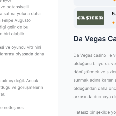
eniyor
+
ve potansiyelli
5
ya satma yoluna daha
n Felipe Augusto
+
iği gelir de bu
biri olabilir.
Da Vegas Ca
si ve oyuncu vitrinini
slararası piyasada daha
Da Vegas casino ile v
olduğunu biliyoruz ve
dönüştürmek ve sizler
sunmak adına karşınıza
apılmış değil. Ancak
ürdüğü ve görüşmelerin
olduğundan daha önce
ar.
arkasında durmaya d
e netleşmesi
Hatasız bir şekilde 