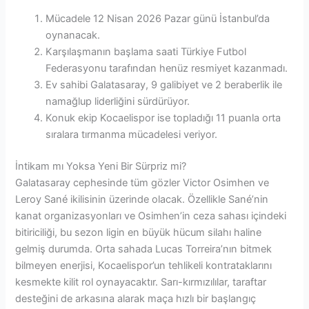
Mücadele 12 Nisan 2026 Pazar günü İstanbul’da
oynanacak.
Karşılaşmanın başlama saati Türkiye Futbol
Federasyonu tarafından henüz resmiyet kazanmadı.
Ev sahibi Galatasaray, 9 galibiyet ve 2 beraberlik ile
namağlup liderliğini sürdürüyor.
Konuk ekip Kocaelispor ise topladığı 11 puanla orta
sıralara tırmanma mücadelesi veriyor.
İntikam mı Yoksa Yeni Bir Sürpriz mi?
Galatasaray cephesinde tüm gözler Victor Osimhen ve
Leroy Sané ikilisinin üzerinde olacak. Özellikle Sané’nin
kanat organizasyonları ve Osimhen’in ceza sahası içindeki
bitiriciliği, bu sezon ligin en büyük hücum silahı haline
gelmiş durumda. Orta sahada Lucas Torreira’nın bitmek
bilmeyen enerjisi, Kocaelispor’un tehlikeli kontrataklarını
kesmekte kilit rol oynayacaktır. Sarı-kırmızılılar, taraftar
desteğini de arkasına alarak maça hızlı bir başlangıç