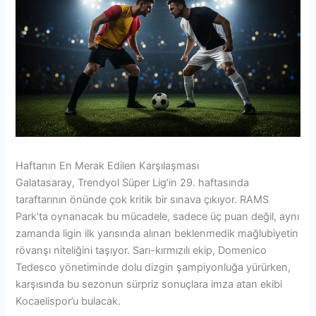
Haftanın En Merak Edilen Karşılaşması
Galatasaray, Trendyol Süper Lig’in 29. haftasında
taraftarının önünde çok kritik bir sınava çıkıyor. RAMS
Park’ta oynanacak bu mücadele, sadece üç puan değil, aynı
zamanda ligin ilk yarısında alınan beklenmedik mağlubiyetin
rövanşı niteliğini taşıyor. Sarı-kırmızılı ekip, Domenico
Tedesco yönetiminde dolu dizgin şampiyonluğa yürürken,
karşısında bu sezonun sürpriz sonuçlara imza atan ekibi
Kocaelispor’u bulacak.