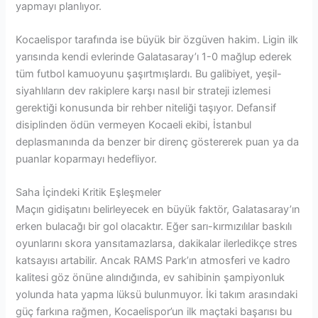
yapmayı planlıyor.
Kocaelispor tarafında ise büyük bir özgüven hakim. Ligin ilk
yarısında kendi evlerinde Galatasaray’ı 1-0 mağlup ederek
tüm futbol kamuoyunu şaşırtmışlardı. Bu galibiyet, yeşil-
siyahlıların dev rakiplere karşı nasıl bir strateji izlemesi
gerektiği konusunda bir rehber niteliği taşıyor. Defansif
disiplinden ödün vermeyen Kocaeli ekibi, İstanbul
deplasmanında da benzer bir direnç göstererek puan ya da
puanlar koparmayı hedefliyor.
Saha İçindeki Kritik Eşleşmeler
Maçın gidişatını belirleyecek en büyük faktör, Galatasaray’ın
erken bulacağı bir gol olacaktır. Eğer sarı-kırmızılılar baskılı
oyunlarını skora yansıtamazlarsa, dakikalar ilerledikçe stres
katsayısı artabilir. Ancak RAMS Park’ın atmosferi ve kadro
kalitesi göz önüne alındığında, ev sahibinin şampiyonluk
yolunda hata yapma lüksü bulunmuyor. İki takım arasındaki
güç farkına rağmen, Kocaelispor’un ilk maçtaki başarısı bu