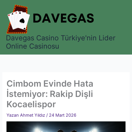
İçeriğe
atla
Davegas Casino Türkiye'nin Lider
Online Casinosu
Cimbom Evinde Hata
İstemiyor: Rakip Dişli
Kocaelispor
Yazan
Ahmet Yıldız
/
24 Mart 2026