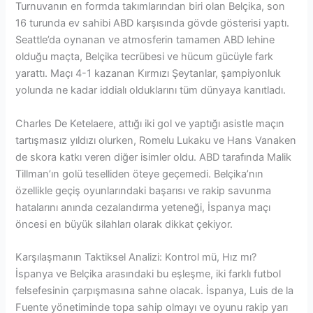
Turnuvanın en formda takımlarından biri olan Belçika, son
16 turunda ev sahibi ABD karşısında gövde gösterisi yaptı.
Seattle’da oynanan ve atmosferin tamamen ABD lehine
olduğu maçta, Belçika tecrübesi ve hücum gücüyle fark
yarattı. Maçı 4-1 kazanan Kırmızı Şeytanlar, şampiyonluk
yolunda ne kadar iddialı olduklarını tüm dünyaya kanıtladı.
Charles De Ketelaere, attığı iki gol ve yaptığı asistle maçın
tartışmasız yıldızı olurken, Romelu Lukaku ve Hans Vanaken
de skora katkı veren diğer isimler oldu. ABD tarafında Malik
Tillman’ın golü teselliden öteye geçemedi. Belçika’nın
özellikle geçiş oyunlarındaki başarısı ve rakip savunma
hatalarını anında cezalandırma yeteneği, İspanya maçı
öncesi en büyük silahları olarak dikkat çekiyor.
Karşılaşmanın Taktiksel Analizi: Kontrol mü, Hız mı?
İspanya ve Belçika arasındaki bu eşleşme, iki farklı futbol
felsefesinin çarpışmasına sahne olacak. İspanya, Luis de la
Fuente yönetiminde topa sahip olmayı ve oyunu rakip yarı