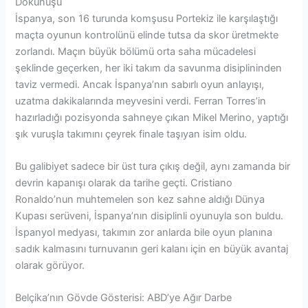
Dokunuşu
İspanya, son 16 turunda komşusu Portekiz ile karşılaştığı
maçta oyunun kontrolünü elinde tutsa da skor üretmekte
zorlandı. Maçın büyük bölümü orta saha mücadelesi
şeklinde geçerken, her iki takım da savunma disiplininden
taviz vermedi. Ancak İspanya’nın sabırlı oyun anlayışı,
uzatma dakikalarında meyvesini verdi. Ferran Torres’in
hazırladığı pozisyonda sahneye çıkan Mikel Merino, yaptığı
şık vuruşla takımını çeyrek finale taşıyan isim oldu.
Bu galibiyet sadece bir üst tura çıkış değil, aynı zamanda bir
devrin kapanışı olarak da tarihe geçti. Cristiano
Ronaldo’nun muhtemelen son kez sahne aldığı Dünya
Kupası serüveni, İspanya’nın disiplinli oyunuyla son buldu.
İspanyol medyası, takımın zor anlarda bile oyun planına
sadık kalmasını turnuvanın geri kalanı için en büyük avantaj
olarak görüyor.
Belçika’nın Gövde Gösterisi: ABD’ye Ağır Darbe