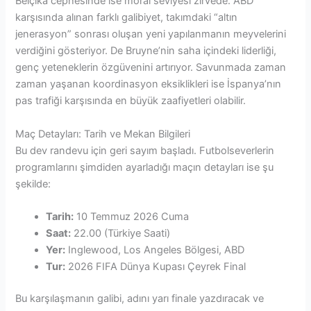
Belçika cephesinde ise moral seviyesi zirvede. ABD
karşısında alınan farklı galibiyet, takımdaki “altın
jenerasyon” sonrası oluşan yeni yapılanmanın meyvelerini
verdiğini gösteriyor. De Bruyne’nin saha içindeki liderliği,
genç yeteneklerin özgüvenini artırıyor. Savunmada zaman
zaman yaşanan koordinasyon eksiklikleri ise İspanya’nın
pas trafiği karşısında en büyük zaafiyetleri olabilir.
Maç Detayları: Tarih ve Mekan Bilgileri
Bu dev randevu için geri sayım başladı. Futbolseverlerin
programlarını şimdiden ayarladığı maçın detayları ise şu
şekilde:
Tarih:
10 Temmuz 2026 Cuma
Saat:
22.00 (Türkiye Saati)
Yer:
Inglewood, Los Angeles Bölgesi, ABD
Tur:
2026 FIFA Dünya Kupası Çeyrek Final
Bu karşılaşmanın galibi, adını yarı finale yazdıracak ve