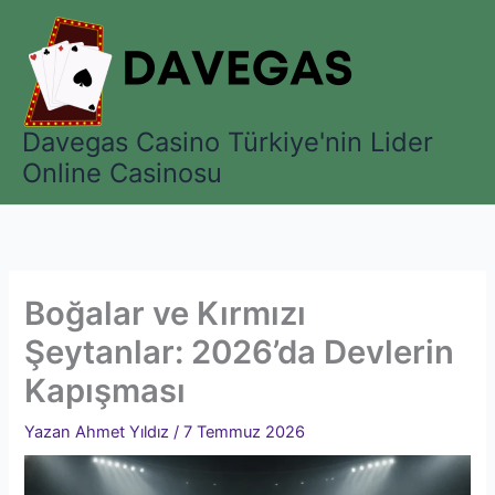
İçeriğe
atla
Davegas Casino Türkiye'nin Lider
Online Casinosu
Boğalar ve Kırmızı
Şeytanlar: 2026’da Devlerin
Kapışması
Yazan
Ahmet Yıldız
/
7 Temmuz 2026