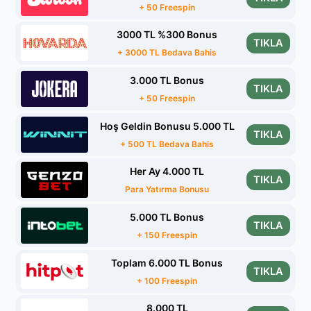
+ 50 Freespin
3000 TL %300 Bonus
TIKLA
+ 3000 TL Bedava Bahis
3.000 TL Bonus
TIKLA
+ 50 Freespin
Hoş Geldin Bonusu 5.000 TL
TIKLA
+ 500 TL Bedava Bahis
Her Ay 4.000 TL
TIKLA
Para Yatırma Bonusu
5.000 TL Bonus
TIKLA
+ 150 Freespin
Toplam 6.000 TL Bonus
TIKLA
+ 100 Freespin
8.000 TL