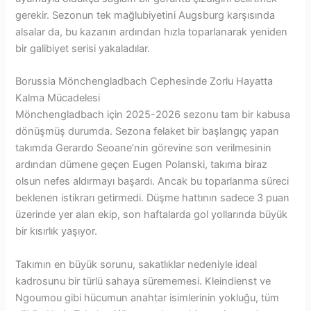
gerekir. Sezonun tek mağlubiyetini Augsburg karşısında
alsalar da, bu kazanın ardından hızla toparlanarak yeniden
bir galibiyet serisi yakaladılar.
Borussia Mönchengladbach Cephesinde Zorlu Hayatta
Kalma Mücadelesi
Mönchengladbach için 2025-2026 sezonu tam bir kabusa
dönüşmüş durumda. Sezona felaket bir başlangıç yapan
takımda Gerardo Seoane’nin görevine son verilmesinin
ardından dümene geçen Eugen Polanski, takıma biraz
olsun nefes aldırmayı başardı. Ancak bu toparlanma süreci
beklenen istikrarı getirmedi. Düşme hattının sadece 3 puan
üzerinde yer alan ekip, son haftalarda gol yollarında büyük
bir kısırlık yaşıyor.
Takımın en büyük sorunu, sakatlıklar nedeniyle ideal
kadrosunu bir türlü sahaya sürememesi. Kleindienst ve
Ngoumou gibi hücumun anahtar isimlerinin yokluğu, tüm