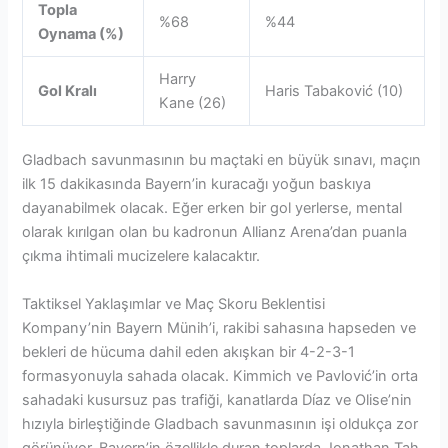
Topla
%68
%44
Oynama (%)
Harry
Gol Kralı
Haris Tabaković (10)
Kane (26)
Gladbach savunmasının bu maçtaki en büyük sınavı, maçın
ilk 15 dakikasında Bayern’in kuracağı yoğun baskıya
dayanabilmek olacak. Eğer erken bir gol yerlerse, mental
olarak kırılgan olan bu kadronun Allianz Arena’dan puanla
çıkma ihtimali mucizelere kalacaktır.
Taktiksel Yaklaşımlar ve Maç Skoru Beklentisi
Kompany’nin Bayern Münih’i, rakibi sahasına hapseden ve
bekleri de hücuma dahil eden akışkan bir 4-2-3-1
formasyonuyla sahada olacak. Kimmich ve Pavlović’in orta
sahadaki kusursuz pas trafiği, kanatlarda Díaz ve Olise’nin
hızıyla birleştiğinde Gladbach savunmasının işi oldukça zor
görünüyor. Bayern’in özellikle duran toplarda Jonathan Tah