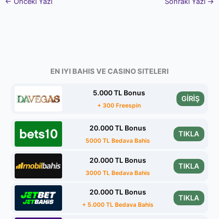
←
Önceki Yazı
Sonraki Yazı
→
EN IYI BAHIS VE CASINO SITELERI
5.000 TL Bonus
GİRİŞ
+ 300 Freespin
20.000 TL Bonus
TIKLA
5000 TL Bedava Bahis
20.000 TL Bonus
TIKLA
3000 TL Bedava Bahis
20.000 TL Bonus
TIKLA
+ 5.000 TL Bedava Bahis