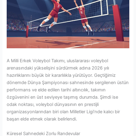
A Milli Erkek Voleybol Takımı, uluslararası voleybol
arenasındaki yükselişini sürdürmek adına 2026 yılı
hazırlıklarını büyük bir kararlılıkla yürütüyor. Geçtiğimiz
dönemde Dünya Şampiyonası sahnesinde sergilenen üstün
performans ve elde edilen tarihi altıncılık, takımın
özgüvenini en üst seviyeye taşımış durumda. Şimdi ise
odak noktası, voleybol dünyasının en prestijli
organizasyonlarından biri olan Milletler Ligi’nde kalıcı bir
başarı elde etmek olarak belirlendi.
Küresel Sahnedeki Zorlu Randevular