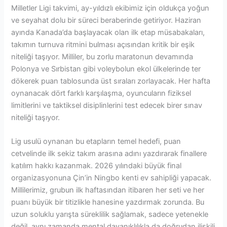
Milletler Ligi takvimi, ay-yıldızlı ekibimiz için oldukça yoğun
ve seyahat dolu bir süreci beraberinde getiriyor. Haziran
ayında Kanada’da başlayacak olan ilk etap müsabakaları,
takımın turnuva ritmini bulması açısından kritik bir eşik
niteliği taşıyor. Milliler, bu zorlu maratonun devamında
Polonya ve Sırbistan gibi voleybolun ekol ülkelerinde ter
dökerek puan tablosunda üst sıraları zorlayacak. Her hafta
oynanacak dört farklı karşılaşma, oyuncuların fiziksel
limitlerini ve taktiksel disiplinlerini test edecek birer sınav
niteliği taşıyor.
Lig usulü oynanan bu etapların temel hedefi, puan
cetvelinde ilk sekiz takım arasına adını yazdırarak finallere
katılım hakkı kazanmak. 2026 yılındaki büyük final
organizasyonuna Çin’in Ningbo kenti ev sahipliği yapacak.
Millilerimiz, grubun ilk haftasından itibaren her seti ve her
puanı büyük bir titizlikle hanesine yazdırmak zorunda. Bu
uzun soluklu yarışta süreklilik sağlamak, sadece yetenekle
değil, aynı zamanda mental dayanıklılıkla da doğrudan ilişkili