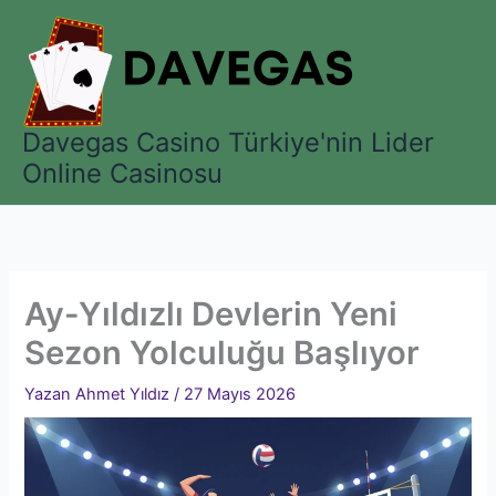
İçeriğe
atla
Davegas Casino Türkiye'nin Lider
Online Casinosu
Ay-Yıldızlı Devlerin Yeni
Sezon Yolculuğu Başlıyor
Yazan
Ahmet Yıldız
/
27 Mayıs 2026