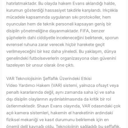
hatırlatmaktadır. Bu olayda hakem Evans aklandığı halde,
kurumun gösterdiği hassasiyet takdirle karşılandı. Irkçılıkla
mücadele kapsamında uygulanan sıkı protokoller, hem
oyuncuları hem de teknik personeli kapsayan geniş bir
disiplin yönetmeliğine dayanmaktadır. FIFA, benzer
şüphelerin dahi ciddiyetle inceleneceğini belirterek, sporun
evrensel ruhuna zarar verecek hiçbir harekete geçit
verilmeyeceğini bir kez daha yineledi. Bu yaklaşım, dünya
genelindeki futbolseverlerin organizasyona olan güvenini
tazeleyen bir unsur olarak öne çıktı.
VAR Teknolojisinin Şeffaflık Üzerindeki Etkisi
Video Yardımcı Hakem (VAR) sistemi, yalnızca ofsayt veya
penaltı kararlarında değil, aynı zamanda saha içi ve saha
dışı disiplin olaylarının aydınlatılmasında da kritik bir rol
üstlenmektedir. Shaun Evans olayında, VAR odasındaki çok
açılı kamera sistemleri, hakemin el hareketinin ardındaki
fiziksel mekaniği ve kasıt durumunu belirlemek için en
önemli delil kaynağı oldu. Teknolojinin sağladığı bu şeffaflık,