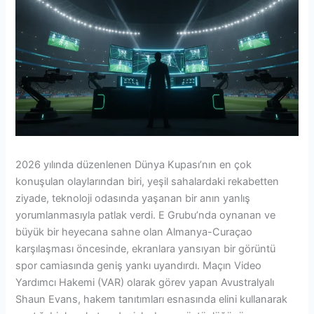
2026 yılında düzenlenen Dünya Kupası’nın en çok
konuşulan olaylarından biri, yeşil sahalardaki rekabetten
ziyade, teknoloji odasında yaşanan bir anın yanlış
yorumlanmasıyla patlak verdi. E Grubu’nda oynanan ve
büyük bir heyecana sahne olan Almanya-Curaçao
karşılaşması öncesinde, ekranlara yansıyan bir görüntü
spor camiasında geniş yankı uyandırdı. Maçın Video
Yardımcı Hakemi (VAR) olarak görev yapan Avustralyalı
Shaun Evans, hakem tanıtımları esnasında elini kullanarak