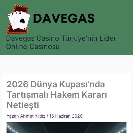
İçeriğe
atla
Davegas Casino Türkiye'nin Lider
Online Casinosu
2026 Dünya Kupası’nda
Tartışmalı Hakem Kararı
Netleşti
Yazan
Ahmet Yıldız
/
16 Haziran 2026