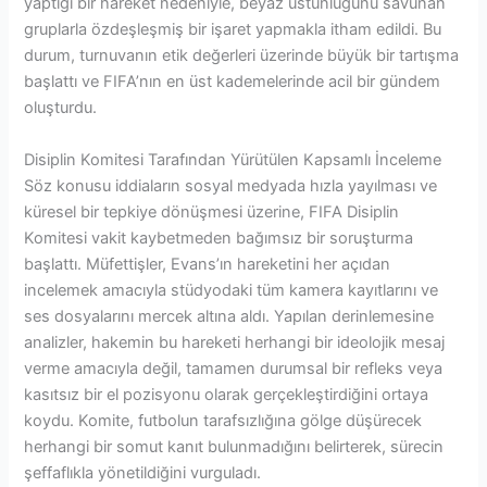
yaptığı bir hareket nedeniyle, beyaz üstünlüğünü savunan
gruplarla özdeşleşmiş bir işaret yapmakla itham edildi. Bu
durum, turnuvanın etik değerleri üzerinde büyük bir tartışma
başlattı ve FIFA’nın en üst kademelerinde acil bir gündem
oluşturdu.
Disiplin Komitesi Tarafından Yürütülen Kapsamlı İnceleme
Söz konusu iddiaların sosyal medyada hızla yayılması ve
küresel bir tepkiye dönüşmesi üzerine, FIFA Disiplin
Komitesi vakit kaybetmeden bağımsız bir soruşturma
başlattı. Müfettişler, Evans’ın hareketini her açıdan
incelemek amacıyla stüdyodaki tüm kamera kayıtlarını ve
ses dosyalarını mercek altına aldı. Yapılan derinlemesine
analizler, hakemin bu hareketi herhangi bir ideolojik mesaj
verme amacıyla değil, tamamen durumsal bir refleks veya
kasıtsız bir el pozisyonu olarak gerçekleştirdiğini ortaya
koydu. Komite, futbolun tarafsızlığına gölge düşürecek
herhangi bir somut kanıt bulunmadığını belirterek, sürecin
şeffaflıkla yönetildiğini vurguladı.