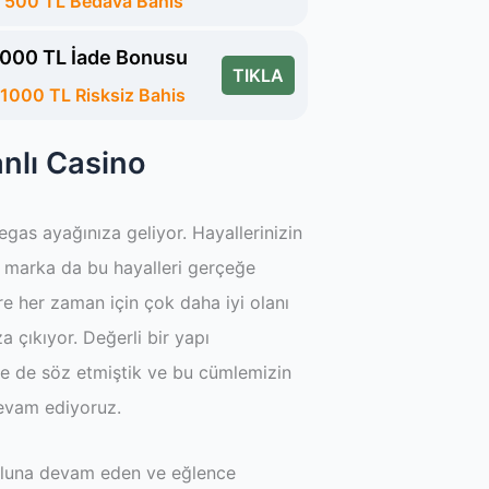
 500 TL Bedava Bahis
.000 TL İade Bonusu
TIKLA
 1000 TL Risksiz Bahis
nlı Casino
egas ayağınıza geliyor. Hayallerinizin
 marka da bu hayalleri gerçeğe
e her zaman için çok daha iyi olanı
 çıkıyor. Değerli bir yapı
 de söz etmiştik ve bu cümlemizin
evam ediyoruz.
yoluna devam eden ve eğlence