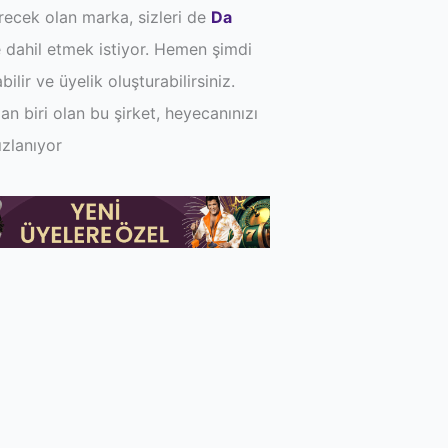
irecek olan marka, sizleri de
Da
e dahil etmek istiyor. Hemen şimdi
bilir ve üyelik oluşturabilirsiniz.
n biri olan bu şirket, heyecanınızı
ızlanıyor