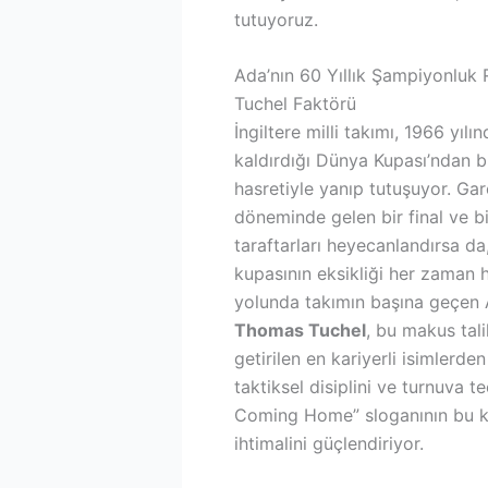
tutuyoruz.
Ada’nın 60 Yıllık Şampiyonluk R
Tuchel Faktörü
İngiltere milli takımı, 1966 yıl
kaldırdığı Dünya Kupası’ndan 
hasretiyle yanıp tutuşuyor. Ga
döneminde gelen bir final ve bir
taraftarları heyecanlandırsa d
kupasının eksikliği her zaman h
yolunda takımın başına geçen
Thomas Tuchel
, bu makus tal
getirilen en kariyerli isimlerden
taktiksel disiplini ve turnuva te
Coming Home” sloganının bu 
ihtimalini güçlendiriyor.