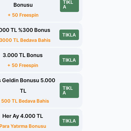
TIKL
Bonusu
A
+ 50 Freespin
000 TL %300 Bonus
TIKLA
 3000 TL Bedava Bahis
3.000 TL Bonus
TIKLA
+ 50 Freespin
 Geldin Bonusu 5.000
TIKL
TL
A
 500 TL Bedava Bahis
Her Ay 4.000 TL
TIKLA
Para Yatırma Bonusu