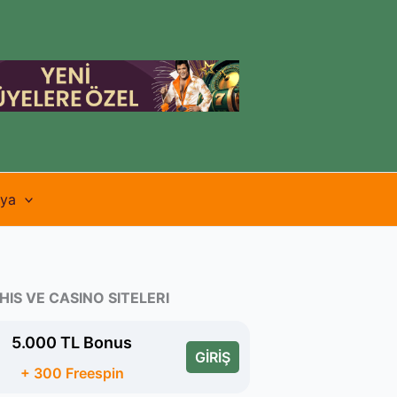
ya
AHIS VE CASINO SITELERI
5.000 TL Bonus
GİRİŞ
+ 300 Freespin