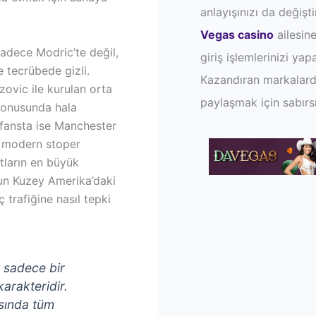
anlayışınızı da değişt
Vegas casino
ailesin
 sadece Modric’te değil,
giriş işlemlerinizi yapa
 tecrübede gizli.
Kazandıran markalarda
ovic ile kurulan orta
paylaşmak için sabırs
konusunda hala
efansta ise Manchester
l, modern stoper
tların en büyük
un Kuzey Amerika’daki
trafiğine nasıl tepki
l sadece bir
karakteridir.
sında tüm