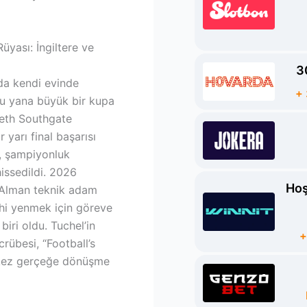
üyası: İngiltere ve
3
ında kendi evinde
+
bu yana büyük bir kupa
reth Southgate
 yarı final başarısı
a, şampiyonluk
issedildi. 2026
Hoş
 Alman teknik adam
ihi yenmek için göreve
 biri oldu. Tuchel’in
+
crübesi, “Football’s
kez gerçeğe dönüşme