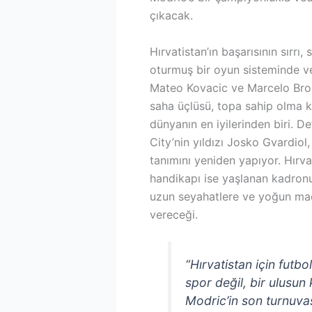
çıkacak.
Hırvatistan’ın başarısının sırrı,
oturmuş bir oyun sisteminde ve
Mateo Kovacic ve Marcelo Broz
saha üçlüsü, topa sahip olma 
dünyanın en iyilerinden biri. D
City’nin yıldızı Josko Gvardio
tanımını yeniden yapıyor. Hırva
handikapı ise yaşlanan kadron
uzun seyahatlere ve yoğun maç 
vereceği.
“Hırvatistan için futbo
spor değil, bir ulusun 
Modric’in son turnuva