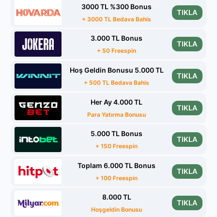
3000 TL %300 Bonus
TIKLA
+ 3000 TL Bedava Bahis
3.000 TL Bonus
TIKLA
+ 50 Freespin
Hoş Geldin Bonusu 5.000 TL
TIKLA
+ 500 TL Bedava Bahis
Her Ay 4.000 TL
TIKLA
Para Yatırma Bonusu
5.000 TL Bonus
TIKLA
+ 150 Freespin
Toplam 6.000 TL Bonus
TIKLA
+ 100 Freespin
8.000 TL
TIKLA
Hoşgeldin Bonusu