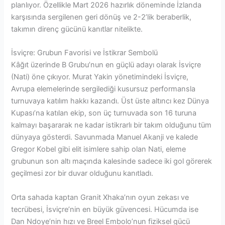
planlıyor. Özellikle Mart 2026 hazırlık döneminde İzlanda
karşısında sergilenen geri dönüş ve 2-2’lik beraberlik,
takımın direnç gücünü kanıtlar nitelikte.
İsviçre: Grubun Favorisi ve İstikrar Sembolü
Kâğıt üzerinde B Grubu’nun en güçlü adayı olarak İsviçre
(Nati) öne çıkıyor. Murat Yakin yönetimindeki İsviçre,
Avrupa elemelerinde sergilediği kusursuz performansla
turnuvaya katılım hakkı kazandı. Üst üste altıncı kez Dünya
Kupası’na katılan ekip, son üç turnuvada son 16 turuna
kalmayı başararak ne kadar istikrarlı bir takım olduğunu tüm
dünyaya gösterdi. Savunmada Manuel Akanji ve kalede
Gregor Kobel gibi elit isimlere sahip olan Nati, eleme
grubunun son altı maçında kalesinde sadece iki gol görerek
geçilmesi zor bir duvar olduğunu kanıtladı.
Orta sahada kaptan Granit Xhaka’nın oyun zekası ve
tecrübesi, İsviçre’nin en büyük güvencesi. Hücumda ise
Dan Ndoye’nin hızı ve Breel Embolo’nun fiziksel gücü