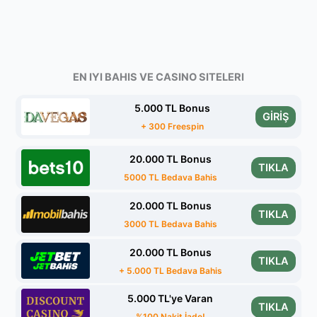
EN IYI BAHIS VE CASINO SITELERI
5.000 TL Bonus
GİRİŞ
+ 300 Freespin
20.000 TL Bonus
TIKLA
5000 TL Bedava Bahis
20.000 TL Bonus
TIKLA
3000 TL Bedava Bahis
20.000 TL Bonus
TIKLA
+ 5.000 TL Bedava Bahis
5.000 TL'ye Varan
TIKLA
%100 Nakit İade!