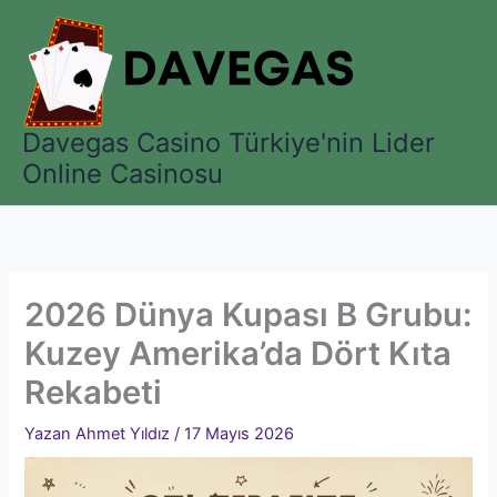
İçeriğe
atla
Davegas Casino Türkiye'nin Lider
Online Casinosu
2026 Dünya Kupası B Grubu:
Kuzey Amerika’da Dört Kıta
Rekabeti
Yazan
Ahmet Yıldız
/
17 Mayıs 2026