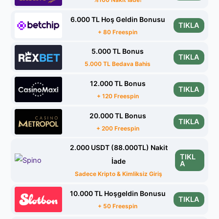
6.000 TL Hoş Geldin Bonusu
TIKLA
+ 80 Freespin
5.000 TL Bonus
TIKLA
5.000 TL Bedava Bahis
12.000 TL Bonus
TIKLA
+ 120 Freespin
20.000 TL Bonus
TIKLA
+ 200 Freespin
2.000 USDT (88.000TL) Nakit
TIKL
İade
A
Sadece Kripto & Kimliksiz Giriş
10.000 TL Hoşgeldin Bonusu
TIKLA
+ 50 Freespin