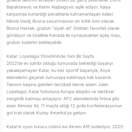
Bajraktarevic ve Kerim Alajbegovic eşlik ediyor. İtalya
karşısında kurtardığı penaltılarla kahramanlaşan kaleci
Nikola Vasilj, Bosna savunmasının en kritik ismi olacak.
Bosna Hersek, grubun “siyah atı” (hidden favorite) olarak
görülüyor ve özellikle Kanada ile oynayacakları açılış maçı,
grubun kaderini belirleyebilir.
Katar: Lopetegui Yönetiminde Yeni Bir Sayfa
2022’de ev sahibi olduğu turnuvada beklediği başarıyı
yakalayamayan Katar, bu kez sportif başarıyla, Asya
elemelerini geçerek turnuvaya katılmaya hak kazandı.
Takımın başına getirilen tecrübeli teknik adam Julen
Lopetegui, Katar futboluna Avrupa disiplini ve taktiksel
zenginlik katmayı amaçlıyor. AFC elemelerinde fırtına gibi
esen Almoez Ali, 11 maçta attığı 12 golle konfederasyonun
gol kralı olarak Kuzey Amerika’ya geliyor.
Katar’ın oyun kurucu rolünü ise Akram Afif üstleniyor. 2025-