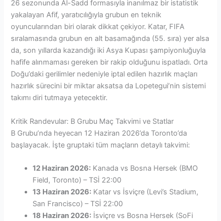
26 sezonunda Al-Sadd formasıyla inanılmaz bir istatistik
yakalayan Afif, yaratıcılığıyla grubun en teknik
oyuncularından biri olarak dikkat çekiyor. Katar, FIFA
sıralamasında grubun en alt basamağında (55. sıra) yer alsa
da, son yıllarda kazandığı iki Asya Kupası şampiyonluğuyla
hafife alınmaması gereken bir rakip olduğunu ispatladı. Orta
Doğu’daki gerilimler nedeniyle iptal edilen hazırlık maçları
hazırlık sürecini bir miktar aksatsa da Lopetegui’nin sistemi
takımı diri tutmaya yetecektir.
Kritik Randevular: B Grubu Maç Takvimi ve Statlar
B Grubu’nda heyecan 12 Haziran 2026’da Toronto’da
başlayacak. İşte gruptaki tüm maçların detaylı takvimi:
12 Haziran 2026:
Kanada vs Bosna Hersek (BMO
Field, Toronto) – TSİ 22:00
13 Haziran 2026:
Katar vs İsviçre (Levi’s Stadium,
San Francisco) – TSİ 22:00
18 Haziran 2026:
İsviçre vs Bosna Hersek (SoFi