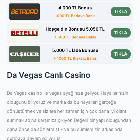
4.000 TL Bonus
TIKLA
1000 TL Bedava Bahis
Hoşgeldin Bonusu 5.050 TL
TIKLA
+ 500 TL Bedava Bahis
5.000 TL İade Bonusu
TIKLA
+ 1000 TL Risksiz Bahis
Da Vegas Canlı Casino
Da Vegas casino ile vegas ayağınıza geliyor. Hayallerinizin
olduğunu biliyoruz ve marka da bu hayalleri gerçeğe
dönüştürmek ve sizlere her zaman için çok daha iyi olanı
sunmak adına karşınıza çıkıyor. Değerli bir yapı olduğundan
daha önce de söz etmiştik ve bu cümlemizin arkasında
durmaya devam ediyoruz.