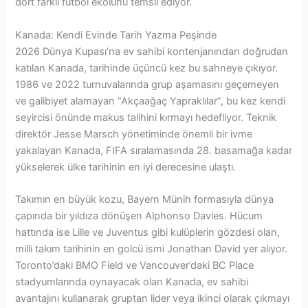
dört farklı futbol ekolünü temsil ediyor.
Kanada: Kendi Evinde Tarih Yazma Peşinde
2026 Dünya Kupası’na ev sahibi kontenjanından doğrudan
katılan Kanada, tarihinde üçüncü kez bu sahneye çıkıyor.
1986 ve 2022 turnuvalarında grup aşamasını geçemeyen
ve galibiyet alamayan “Akçaağaç Yapraklılar”, bu kez kendi
seyircisi önünde makus talihini kırmayı hedefliyor. Teknik
direktör Jesse Marsch yönetiminde önemli bir ivme
yakalayan Kanada, FIFA sıralamasında 28. basamağa kadar
yükselerek ülke tarihinin en iyi derecesine ulaştı.
Takımın en büyük kozu, Bayern Münih formasıyla dünya
çapında bir yıldıza dönüşen Alphonso Davies. Hücum
hattında ise Lille ve Juventus gibi kulüplerin gözdesi olan,
milli takım tarihinin en golcü ismi Jonathan David yer alıyor.
Toronto’daki BMO Field ve Vancouver’daki BC Place
stadyumlarında oynayacak olan Kanada, ev sahibi
avantajını kullanarak gruptan lider veya ikinci olarak çıkmayı